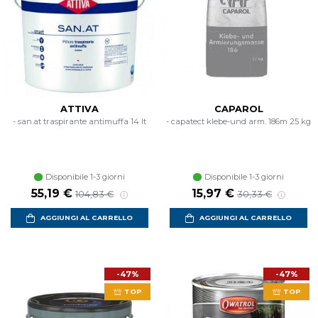
ATTIVA
CAPAROL
- san.at traspirante antimuffa 14 lt
- capatect klebe-und arm. 186m 25 kg
Disponibile 1-3 giorni
Disponibile 1-3 giorni
Prezzo scontato
Prezzo di listino
Prezzo scontato
Prezzo di listino
55,19 €
15,97 €
104,83 €
30,33 €
AGGIUNGI AL CARRELLO
AGGIUNGI AL CARRELLO
-47%
-47%
TOP
TOP