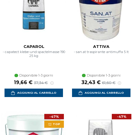
CAPAROL
ATTIVA
- capatect klebe-und spactelmasse 190
- san.at traspirante antimuffa 5 lt
25 kg
Disponibile 1-3 giorni
Disponibile 1-3 giorni
Prezzo scontato
Prezzo di listino
Prezzo scontato
Prezzo di listin
19,66 €
32,43 €
37,34 €
61,60 €
AGGIUNGI AL CARRELLO
AGGIUNGI AL CARRELLO
-47%
-47%
TOP