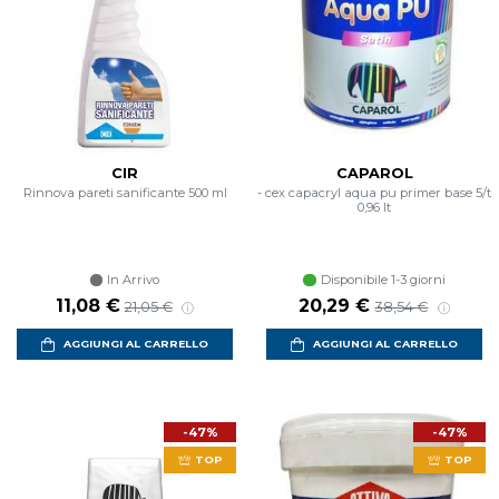
CIR
CAPAROL
Rinnova pareti sanificante 500 ml
- cex capacryl aqua pu primer base 5/t
0,96 lt
In Arrivo
Disponibile 1-3 giorni
Prezzo scontato
Prezzo di listino
Prezzo scontato
Prezzo di listino
11,08 €
20,29 €
21,05 €
38,54 €
AGGIUNGI AL CARRELLO
AGGIUNGI AL CARRELLO
-47%
-47%
TOP
TOP