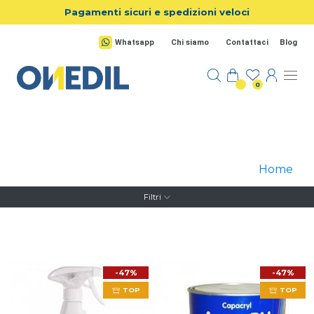
Salta al contenuto principale
Pagamenti sicuri e spedizioni veloci
Whatsapp
Chi siamo
Contattaci
Blog
0
Home
Filtri
-47%
-47%
TOP
TOP