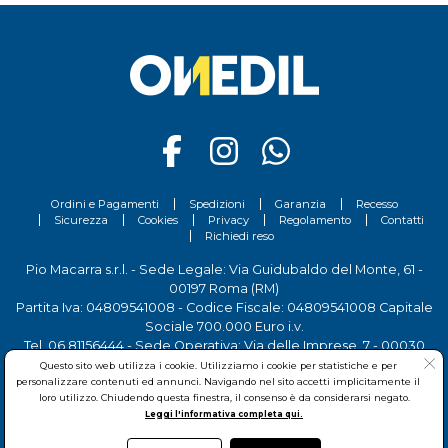
Ordini e Pagamenti
Spedizioni
Garanzia
Recesso
Sicurezza
Cookies
Privacy
Regolamento
Contatti
Richiedi reso
Pio Macarra s.r.l. - Sede Legale: Via Guidubaldo del Monte, 61 -
00197 Roma (RM)
Partita Iva: 04809541008 - Codice Fiscale: 04809541008 Capitale
Sociale 700.000 Euro i.v.
Tel.
06 81156444
- Sede Operativa: Via delle Imprese, 7 - 00030
San Cesareo (RM)
Questo sito web utilizza i cookie. Utilizziamo i cookie per statistiche e per
personalizzare contenuti ed annunci. Navigando nel sito accetti implicitamente il
loro utilizzo. Chiudendo questa finestra, il consenso è da considerarsi negato.
Leggi l'informativa completa qui.