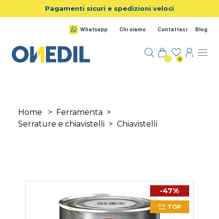
Salta al contenuto principale
Pagamenti sicuri e spedizioni veloci
Whatsapp
Chi siamo
Contattaci
Blog
0
Home
>
Ferramenta
>
Serrature e chiavistelli
>
Chiavistelli
-47%
TOP