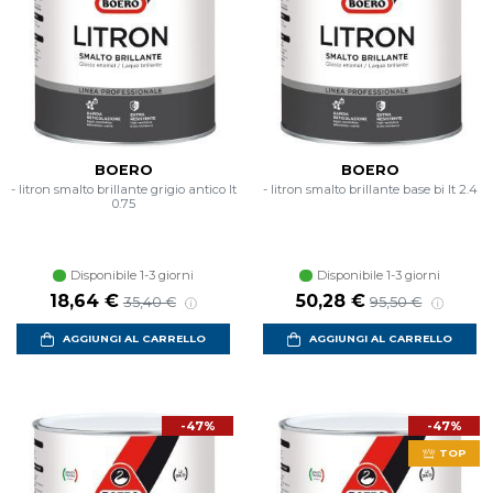
BOERO
BOERO
- litron smalto brillante grigio antico lt
- litron smalto brillante base bi lt 2.4
0.75
Disponibile 1-3 giorni
Disponibile 1-3 giorni
18,64 €
50,28 €
35,40 €
95,50 €
AGGIUNGI AL CARRELLO
AGGIUNGI AL CARRELLO
-47%
-47%
TOP