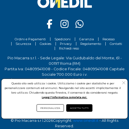
Ordini e Pagamenti
Spedizioni
Garanzia
Recesso
Sicurezza
Cookies
Privacy
Regolamento
Contatti
Richiedi reso
Pio Macarra s.r.l. - Sede Legale: Via Guidubaldo del Monte, 61 -
00197 Roma (RM)
Partita Iva: 04809541008 - Codice Fiscale: 04809541008 Capitale
Sociale 700.000 Euro i.v.
Tel.
06 81156444
- Sede Operativa: Via delle Imprese, 7 - 00030
Questo sito web utilizza i cookie. Utilizziamo i cookie per statistiche e per
San Cesareo (RM)
personalizzare contenuti ed annunci. Navigando nel sito accetti implicitamente il
loro utilizzo. Chiudendo questa finestra, il consenso è da considerarsi negato.
Leggi l'informativa completa qui.
PERSONALIZZA
ACCETTA TUTTI
© Pio Macarra s.r.l.
2026Copyright:
www.onedil.it
- All Rights
Reserved.