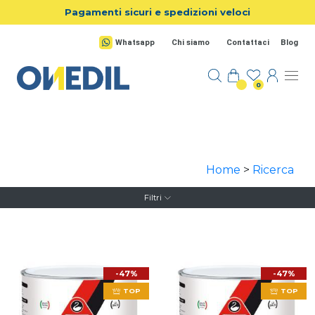
Salta al contenuto principale
Pagamenti sicuri e spedizioni veloci
Whatsapp
Chi siamo
Contattaci
Blog
0
Home
>
Ricerca
Filtri
-47%
-47%
TOP
TOP