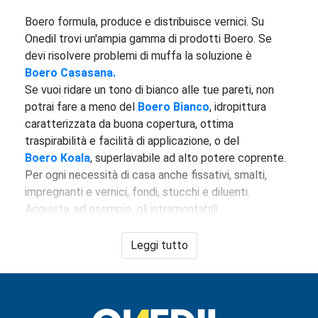
Boero formula, produce e distribuisce vernici. Su
Onedil trovi un'ampia gamma di prodotti Boero. Se
devi risolvere problemi di muffa la soluzione è
Boero Casasana.
Se vuoi ridare un tono di bianco alle tue pareti, non
potrai fare a meno del
Boero Bianco
, idropittura
caratterizzata da buona copertura, ottima
traspirabilità e facilità di applicazione, o del
Boero
Koala
, superlavabile ad alto potere coprente.
Per ogni necessità di casa anche fissativi, smalti,
impregnanti e vernici, fondi, stucchi e diluenti.
Acquista, ad esempio, gli intramontabili
Boero Ferropiù
,
smalto antiruggine brillante
applicabile direttamente sulla ruggine, oppure
Leggi tutto
Boero Litron
,
smalto sintetico, brillante per
manufatti in ferro e legno. E per qualsiasi dubbio,
contatta i nostri esperti.