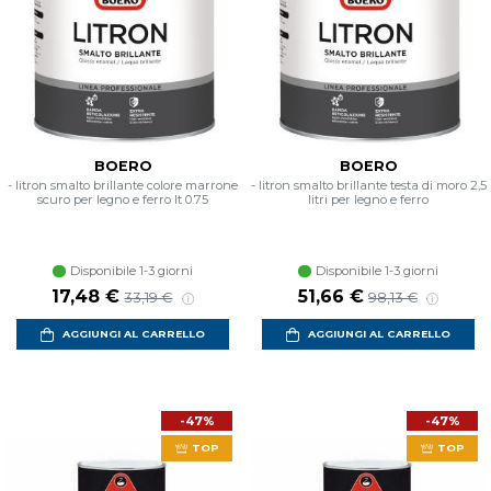
BOERO
BOERO
- litron smalto brillante colore marrone
- litron smalto brillante testa di moro 2,5
scuro per legno e ferro lt 0.75
litri per legno e ferro
Disponibile 1-3 giorni
Disponibile 1-3 giorni
17,48 €
51,66 €
33,19 €
98,13 €
AGGIUNGI AL CARRELLO
AGGIUNGI AL CARRELLO
-47%
-47%
TOP
TOP