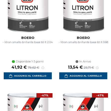
BOERO
BOERO
- litron smalto brillante base bt lt 2.04
- litron smalto brillante base bt lt 0.68
Disponibile 1-3 giorni
In Arrivo
41,92 €
13,54 €
79,62 €
25,71 €
AGGIUNGI AL CARRELLO
AGGIUNGI AL CARRELLO
-47%
-47%