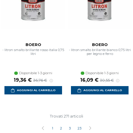
BOERO
BOERO
- litron smalto brillante rosso italia 0,75
- litron smalto brillante bianco 0,75 litri
litri
per legno e ferro
Disponibile 1-3 giorni
Disponibile 1-3 giorni
19,36 €
16,09 €
36,76 €
30,55 €
AGGIUNGI AL CARRELLO
AGGIUNGI AL CARRELLO
Trovati 271 articoli
1
2
3
23