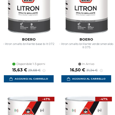
BOERO
BOERO
- litron smalto brillante base bi lt 0.72
- litron smalto brillante verde smeraldo
lt 0.75
Disponibile 1-3 giorni
In Arrivo
15,63 €
16,50 €
29,68 €
31,34 €
AGGIUNGI AL CARRELLO
AGGIUNGI AL CARRELLO
-47%
-47%