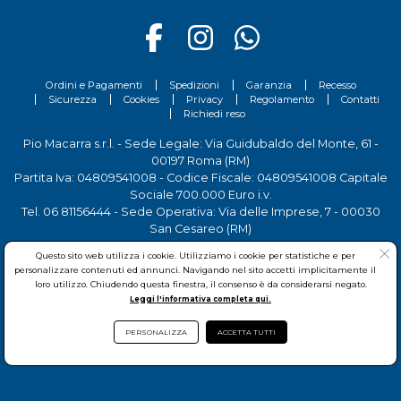
Ordini e Pagamenti
Spedizioni
Garanzia
Recesso
Sicurezza
Cookies
Privacy
Regolamento
Contatti
Richiedi reso
Pio Macarra s.r.l. - Sede Legale: Via Guidubaldo del Monte, 61 -
00197 Roma (RM)
Partita Iva: 04809541008 - Codice Fiscale: 04809541008 Capitale
Sociale 700.000 Euro i.v.
Tel.
06 81156444
- Sede Operativa: Via delle Imprese, 7 - 00030
San Cesareo (RM)
Questo sito web utilizza i cookie. Utilizziamo i cookie per statistiche e per
personalizzare contenuti ed annunci. Navigando nel sito accetti implicitamente il
loro utilizzo. Chiudendo questa finestra, il consenso è da considerarsi negato.
Leggi l'informativa completa qui.
PERSONALIZZA
ACCETTA TUTTI
© Pio Macarra s.r.l.
2026Copyright:
www.onedil.it
- All Rights
Reserved.