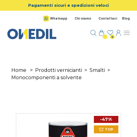
Salta al contenuto principale
Pagamenti sicuri e spedizioni veloci
Whatsapp
Chi siamo
Contattaci
Blog
0
Home
>
Prodotti vernicianti
>
Smalti
>
Monocomponenti a solvente
-47%
TOP