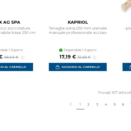
X AG SPA
KAPRIOL
stico zoccolatura
Tenaglia extra 250 mm utensile
- pl
riabile base 250 cm
manuale professionale acciaio
ibile 1-3 giorni
Disponibile 1-3 giorni
 €
17,19 €
38,03 €
32,65 €
GI AL CARRELLO
AGGIUNGI AL CARRELLO
Trovati 107 articol
1
2
3
4
5
6