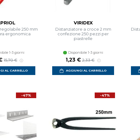
PRIOL
VIRIDEX
p regolabile 250 mm
Distanziatore a croce 2 mm
Dist
ra ergonomica
confezione 250 pezzi per
piastrelle
ibile 1-3 giorni
Disponibile 1-3 giorni
€
1,23 €
15,70 €
2,33 €
GI AL CARRELLO
AGGIUNGI AL CARRELLO
-47%
-47%