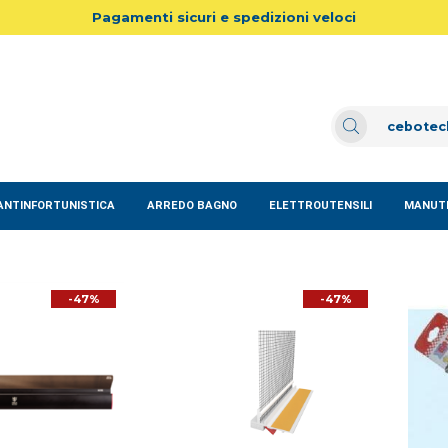
Pagamenti sicuri e spedizioni veloci
ANTINFORTUNISTICA
ARREDO BAGNO
ELETTROUTENSILI
MANUTE
-47%
-47%