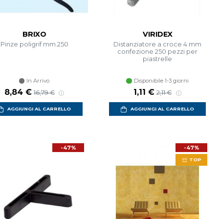
BRIXO
VIRIDEX
Pinze poligrif mm.250
Distanziatore a croce 4 mm
confezione 250 pezzi per
piastrelle
In Arrivo
Disponibile 1-3 giorni
8,84 €
1,11 €
16,79 €
2,11 €
AGGIUNGI AL CARRELLO
AGGIUNGI AL CARRELLO
-47%
-47%
TOP