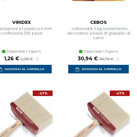
VIRIDEX
CEBOS
anziatore a t plastica 4 mm
- ceborustik 5 kg rivestimento
confezione 250 pezzi
decorativo a base di grassello di
calce
Disponibile 1-3 giorni
Disponibile 1-3 giorni
1,26 €
30,94 €
2,38 €
58,76 €
AGGIUNGI AL CARRELLO
AGGIUNGI AL CARRELLO
-47%
-47%