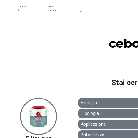
Da €
A €
cebo
Stai ce
Famiglia
Tipologia
Applicazione
Brillantezza