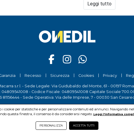
Leggi tutto
Cebos art Marmorino
è, invece, il rivestimento decorativo 
permette di realizzare finiture di pregio, ricreando sulle super
delicatamente puntinato del marmorino classico.
Cebostyle antico
, è la finitura acrilica all’acqua per interni, 
dall’aspetto metallico che permette di ottenere superfici d
particolari movimenti dovuti a riflessi di luce.
Per chi preferisce un effetto decorativo
delicatamente satinat
dalle tinte nitide e vellutate che donano morbidezza e lumino
Dall’aspetto perlato e opaco, di facile applicazione, permette 
Garanzia
Recesso
Sicurezza
Cookies
Privacy
Reg
nitidi e luminosi, ma anche tinte molto intense. Le molteplici
Macarra s.r.l. - Sede Legale: Via Guidubaldo del Monte, 61 - 00197 Roma
rendono
C
eboTime
una finitura versatile e adatta a valorizza
a: 04809541008 - Codice Fiscale: 04809541008 Capitale Sociale 700.00
moderni.
6 81156444
- Sede Operativa: Via delle Imprese, 7 - 00030 San Cesare
mo i cookie per statistiche e per personalizzare contenuti ed annunci. Navigando nel si
do questa finestra, il consenso è da considerarsi negato.
Leggi l'informativa compl
PERSONALIZZA
ACCETTA TUTTI
© Pio Macarra s.r.l.
2026Copyright:
www.onedil.it
- All Rights Reserved.