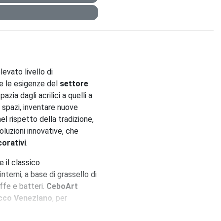
levato livello di
te le esigenze del
s
ettore
ia dagli acrilici a quelli a
li spazi, inventare nuove
el rispetto della tradizione,
oluzioni innovative, che
orativi
.
 il classico
interni, a base di grassello di
ffe e batteri.
CeboArt
cco Veneziano
, per