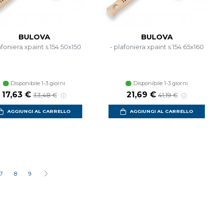
BULOVA
BULOVA
afoniera xpaint s.154 50x150
- plafoniera xpaint s.154 65x160
Disponibile 1-3 giorni
Disponibile 1-3 giorni
17,63 €
21,69 €
33,48 €
41,19 €
AGGIUNGI AL CARRELLO
AGGIUNGI AL CARRELLO
i
7
8
9