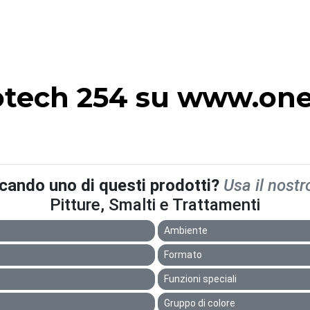
tech 254 su www.oned
rcando uno di questi prodotti?
Usa il nostr
Pitture, Smalti e Trattamenti
Ambiente
Formato
Funzioni speciali
Gruppo di colore