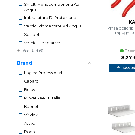
Smalti Monocomponenti Ad
Acqua
Imbracature Di Protezione
KA
Vernici Pigmentate Ad Acqua
Pinza poligri
impugnatu
Scalpelli
Vernici Decorative
Vedi Altri
Dispon
(9)
8,27 
Brand
AGGIUN
Logica Professional
Caparol
Bulova
Milwaukee Tti Italia
Kapriol
Viridex
Attiva
Boero