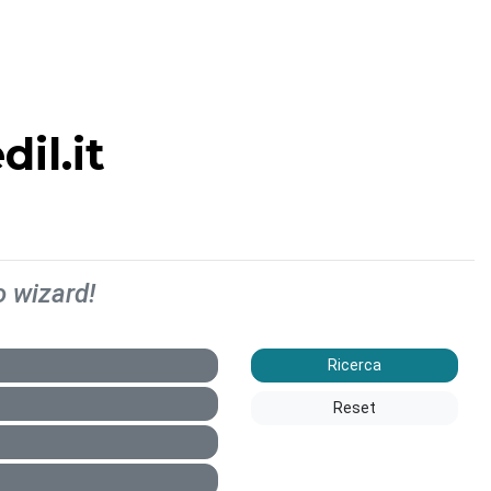
il.it
o wizard!
Ricerca
Reset