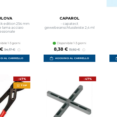
ULOVA
CAPAROL
ack edition 254 mm
- capatect
e lama acciaio
gewebeanschlussleiste 2,4 ml
essionale
ibile 1-3 giorni
Disponibile 1-3 giorni
 €
8,38 €
54,17 €
15,92 €
GI AL CARRELLO
AGGIUNGI AL CARRELLO
-47%
-47%
TOP