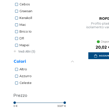
Cebos
Graesan
Kerakoll
ROFI
Profilo pla
Mac
isolamento va
Brico Io
Dfl
Dispon
Mapei
20,02
Vedi Altri (5)
AGGIUN
Colori
Altro
Azzurro
Celeste
Prezzo
0 €
3.027 €