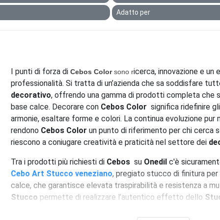
Adatto per
I punti di forza di
icerca, innovazione e un e
Cebos Color
sono r
professionalità. Si tratta di un’azienda che sa soddisfare tut
decorativo
, offrendo una gamma di prodotti completa che spaz
base calce. Decorare con
Cebos Color
significa ridefinire g
armonie, esaltare forme e colori. La continua evoluzione pur n
rendono
Cebos Color
un punto di riferimento per chi cerca s
riescono a coniugare creatività e praticità nel settore dei
dec
Tra i prodotti più richiesti di
Cebo
s
su
Onedil
c'è sicuramente
Cebo Art Stucco veneziano
, pregiato stucco di finitura per 
calce, che garantisce elevata traspirabilità e resistenza a mu
Stucco
permette di realizzare l’autentico effetto dello
Stu
decorazioni di grande eleganza.