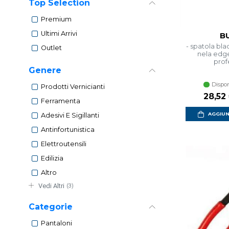
Top Selection
Premium
Ultimi Arrivi
B
- spatola bl
Outlet
nela edg
prof
Genere
Dispon
Prodotti Vernicianti
28,52
Ferramenta
AGGIUN
Adesivi E Sigillanti
Antinfortunistica
Elettroutensili
Edilizia
Altro
Vedi Altri
(3)
Categorie
Pantaloni