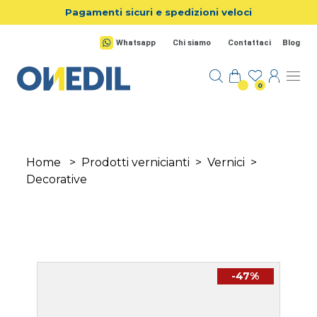
Salta al contenuto principale
Pagamenti sicuri e spedizioni veloci
Whatsapp
Chi siamo
Contattaci
Blog
0
Home
>
Prodotti vernicianti
>
Vernici
>
Decorative
-47%