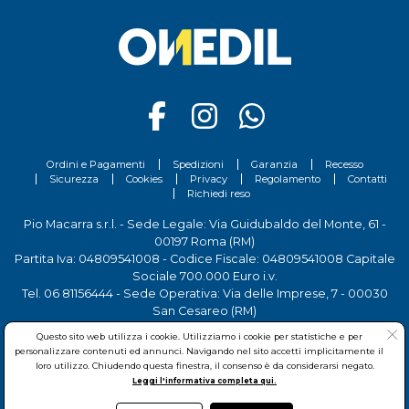
Ordini e Pagamenti
Spedizioni
Garanzia
Recesso
Sicurezza
Cookies
Privacy
Regolamento
Contatti
Richiedi reso
Pio Macarra s.r.l. - Sede Legale: Via Guidubaldo del Monte, 61 -
00197 Roma (RM)
Partita Iva: 04809541008 - Codice Fiscale: 04809541008 Capitale
Sociale 700.000 Euro i.v.
Tel.
06 81156444
- Sede Operativa: Via delle Imprese, 7 - 00030
San Cesareo (RM)
Questo sito web utilizza i cookie. Utilizziamo i cookie per statistiche e per
personalizzare contenuti ed annunci. Navigando nel sito accetti implicitamente il
loro utilizzo. Chiudendo questa finestra, il consenso è da considerarsi negato.
Leggi l'informativa completa qui.