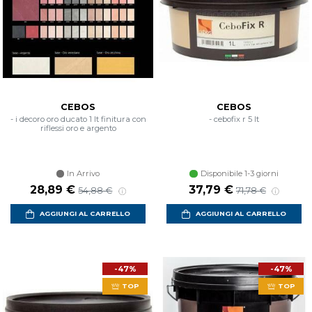
CEBOS
CEBOS
- i decoro oro ducato 1 lt finitura con
- cebofix r 5 lt
riflessi oro e argento
In Arrivo
Disponibile 1-3 giorni
Prezzo scontato
Prezzo di listino
Prezzo scontato
Prezzo di listin
28,89 €
37,79 €
54,88 €
71,78 €
AGGIUNGI AL CARRELLO
AGGIUNGI AL CARRELLO
-47%
-47%
TOP
TOP