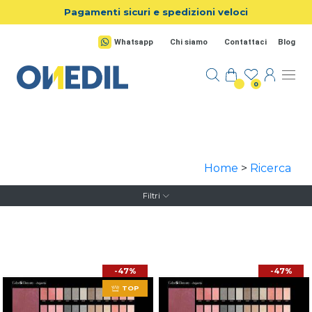
Salta al contenuto principale
Pagamenti sicuri e spedizioni veloci
Whatsapp
Chi siamo
Contattaci
Blog
0
Home
>
Ricerca
Filtri
-47%
-47%
TOP