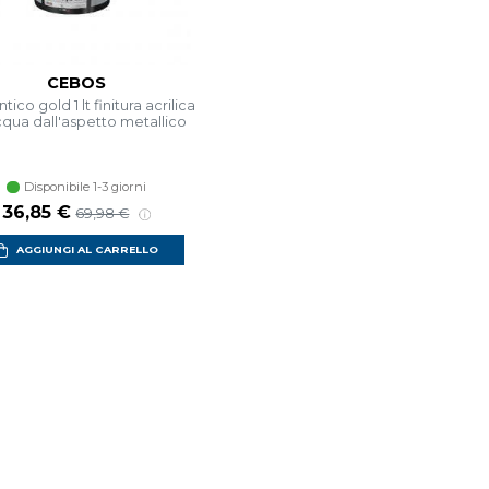
CEBOS
ntico gold 1 lt finitura acrilica
acqua dall'aspetto metallico
Disponibile 1-3 giorni
Prezzo scontato
Prezzo di listino
36,85 €
69,98 €
AGGIUNGI AL CARRELLO