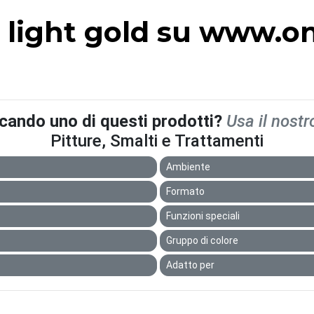
 light gold su www.one
rcando uno di questi prodotti?
Usa il nostr
Pitture, Smalti e Trattamenti
Ambiente
Formato
Funzioni speciali
Gruppo di colore
Adatto per