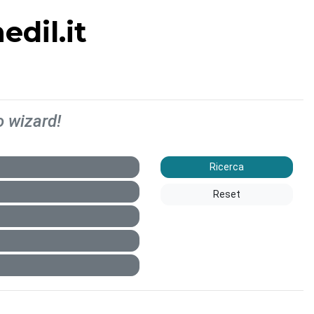
dil.it
o wizard!
Ricerca
Reset