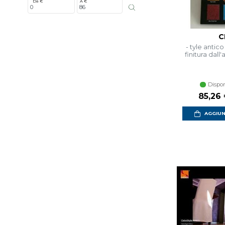
Da €
A €
C
- tyle antico
finitura dall
Dispon
Prezzo
85,26
AGGIUN