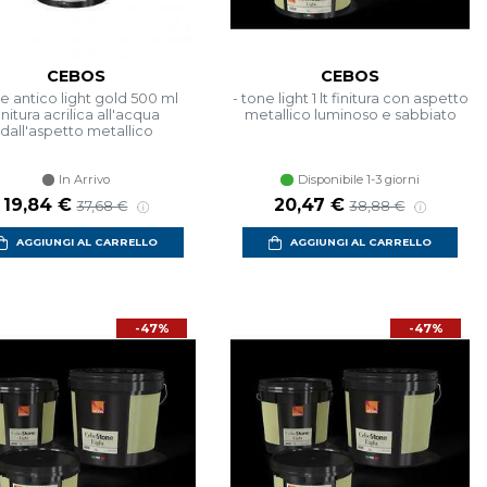
CEBOS
CEBOS
yle antico light gold 500 ml
- tone light 1 lt finitura con aspetto
initura acrilica all'acqua
metallico luminoso e sabbiato
dall'aspetto metallico
In Arrivo
Disponibile 1-3 giorni
Prezzo scontato
Prezzo di listino
Prezzo scontato
Prezzo di listino
19,84 €
20,47 €
37,68 €
38,88 €
AGGIUNGI AL CARRELLO
AGGIUNGI AL CARRELLO
-47%
-47%