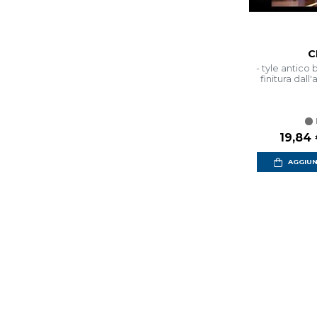
C
- tyle antico
finitura dall
Prezzo
19,84
AGGIUN