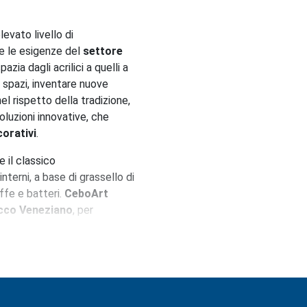
levato livello di
te le esigenze del
s
ettore
ia dagli acrilici a quelli a
li spazi, inventare nuove
el rispetto della tradizione,
oluzioni innovative, che
orativi
.
 il classico
interni, a base di grassello di
ffe e batteri.
CeboArt
cco Veneziano
, per
minerale per interni che
fici l’effetto satinato e