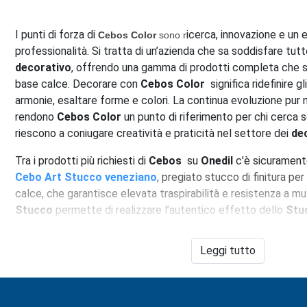
I punti di forza di
icerca, innovazione e un e
Cebos Color
sono r
professionalità. Si tratta di un’azienda che sa soddisfare tut
decorativo
, offrendo una gamma di prodotti completa che spaz
base calce. Decorare con
Cebos Color
significa ridefinire g
armonie, esaltare forme e colori. La continua evoluzione pur n
rendono
Cebos Color
un punto di riferimento per chi cerca s
riescono a coniugare creatività e praticità nel settore dei
dec
Tra i prodotti più richiesti di
Cebo
s
su
Onedil
c'è sicuramente
Cebo Art Stucco veneziano
, pregiato stucco di finitura per 
calce, che garantisce elevata traspirabilità e resistenza a mu
Stucco
permette di realizzare l’autentico effetto dello
Stu
decorazioni di grande eleganza.
Leggi tutto
Cebos art Marmorino
è, invece, il rivestimento decorativo 
permette di realizzare finiture di pregio, ricreando sulle super
delicatamente puntinato del marmorino classico.