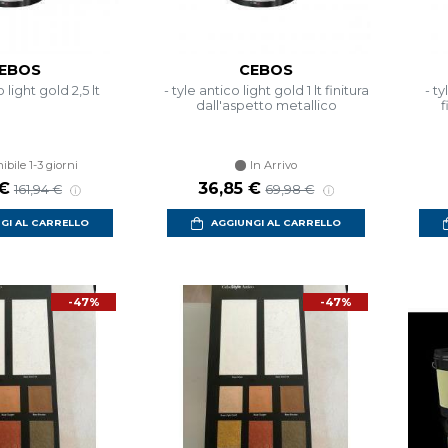
EBOS
CEBOS
o light gold 2,5 lt
- tyle antico light gold 1 lt finitura
- t
dall'aspetto metallico
f
ibile 1-3 giorni
In Arrivo
 scontato
Prezzo di listino
Prezzo scontato
Prezzo di listino
 €
36,85 €
161,94 €
69,98 €
GI AL CARRELLO
AGGIUNGI AL CARRELLO
-47%
-47%