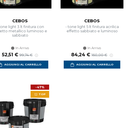
CEBOS
CEBOS
tone light 3 lt finitura con
- tone light 5 lt finitura acrilica
etto metallico luminoso e
effetto sabbiato e luminoso
sabbiato
In Arrivo
In Arrivo
Prezzo scontato
Prezzo di listino
Prezzo scontato
Prezzo di listino
52,51 €
84,24 €
99,74 €
160,00 €
AGGIUNGI AL CARRELLO
AGGIUNGI AL CARRELLO
-47%
TOP