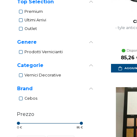
Top Selection
Premium
Ultimi Arrivi
C
- tyle antic
Outlet
Genere
Dispon
Prodotti Vernicianti
Prezzo
85,26
Categorie
AGGIUN
Vernici Decorative
Brand
Cebos
Prezzo
0 €
86 €