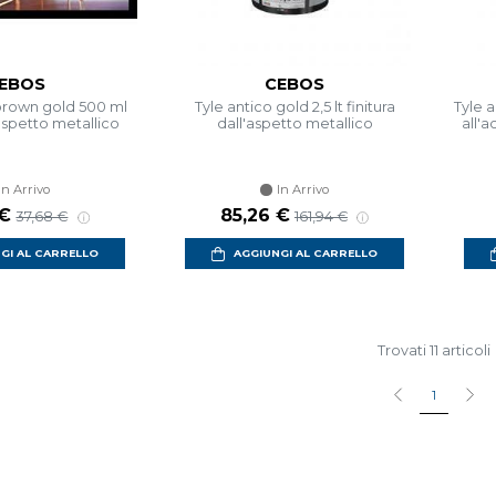
EBOS
CEBOS
 brown gold 500 ml
Tyle antico gold 2,5 lt finitura
Tyle a
'aspetto metallico
dall'aspetto metallico
all'
In Arrivo
In Arrivo
 scontato
Prezzo di listino
Prezzo scontato
Prezzo di listino
 €
85,26 €
37,68 €
161,94 €
GI AL CARRELLO
AGGIUNGI AL CARRELLO
Trovati 11 articoli
1