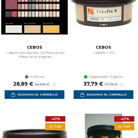
CEBOS
CEBOS
- i decoro oro ducato 1 lt finitura con
- cebofix r 5 lt
riflessi oro e argento
In Arrivo
Disponibile 1-3 giorni
Prezzo scontato
Prezzo di listino
Prezzo scontato
Prezzo di listin
28,89 €
37,79 €
54,88 €
71,78 €
AGGIUNGI AL CARRELLO
AGGIUNGI AL CARRELLO
-47%
-47%
TOP
TOP