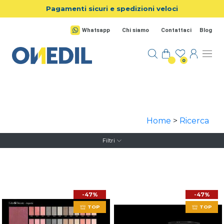
Salta al contenuto principale
Pagamenti sicuri e spedizioni veloci
Whatsapp
Chi siamo
Contattaci
Blog
0
Home
>
Ricerca
Filtri
-47%
-47%
TOP
TOP