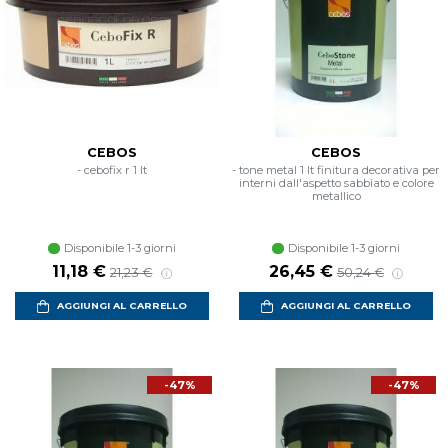
CEBOS
CEBOS
- cebofix r 1 lt
- tone metal 1 lt finitura decorativa per
interni dall'aspetto sabbiato e colore
metallico
Disponibile 1-3 giorni
Disponibile 1-3 giorni
Prezzo scontato
Prezzo di listino
Prezzo scontato
Prezzo di listino
11,18 €
26,45 €
21,23 €
50,24 €
AGGIUNGI AL CARRELLO
AGGIUNGI AL CARRELLO
-47%
-47%