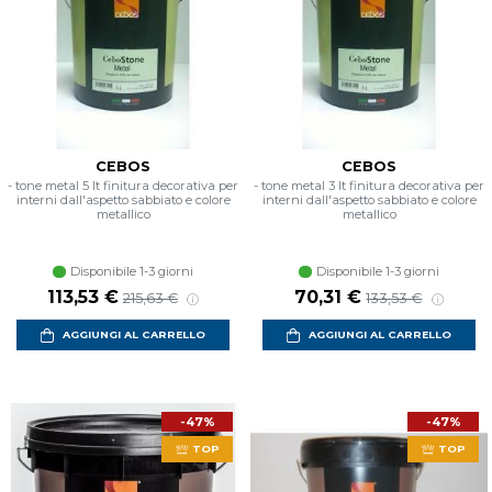
CEBOS
CEBOS
- tone metal 5 lt finitura decorativa per
- tone metal 3 lt finitura decorativa per
interni dall'aspetto sabbiato e colore
interni dall'aspetto sabbiato e colore
metallico
metallico
Disponibile 1-3 giorni
Disponibile 1-3 giorni
Prezzo scontato
Prezzo di listino
Prezzo scontato
Prezzo di listino
113,53 €
70,31 €
215,63 €
133,53 €
AGGIUNGI AL CARRELLO
AGGIUNGI AL CARRELLO
-47%
-47%
TOP
TOP