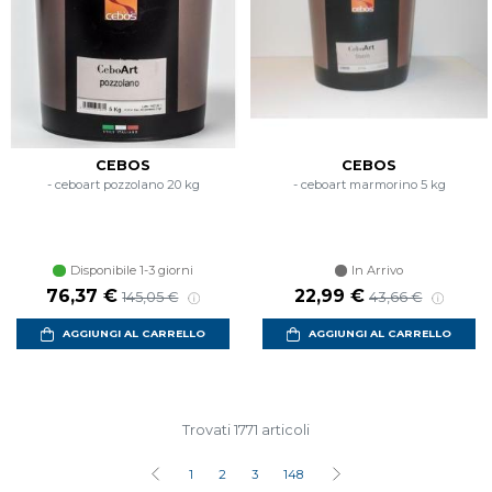
CEBOS
CEBOS
- ceboart pozzolano 20 kg
- ceboart marmorino 5 kg
Disponibile 1-3 giorni
In Arrivo
Prezzo scontato
Prezzo di listino
Prezzo scontato
Prezzo di listino
76,37 €
22,99 €
145,05 €
43,66 €
AGGIUNGI AL CARRELLO
AGGIUNGI AL CARRELLO
Trovati 1771 articoli
1
2
3
148