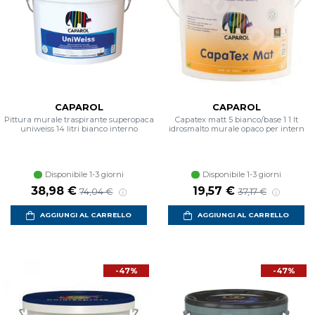
CAPAROL
CAPAROL
Pittura murale traspirante superopaca
Capatex matt 5 bianco/base 1 1 lt
uniweiss 14 litri bianco interno
idrosmalto murale opaco per intern
Disponibile 1-3 giorni
Disponibile 1-3 giorni
38,98 €
19,57 €
74,04 €
37,17 €
AGGIUNGI AL CARRELLO
AGGIUNGI AL CARRELLO
-47%
-47%