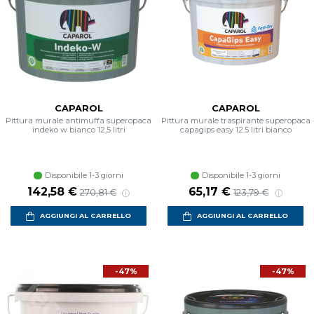
CAPAROL
CAPAROL
Pittura murale antimuffa superopaca
Pittura murale traspirante superopaca
indeko w bianco 12,5 litri
capagips easy 12.5 litri bianco
Disponibile 1-3 giorni
Disponibile 1-3 giorni
142,58 €
65,17 €
270,81 €
123,79 €
AGGIUNGI AL CARRELLO
AGGIUNGI AL CARRELLO
-47%
-47%