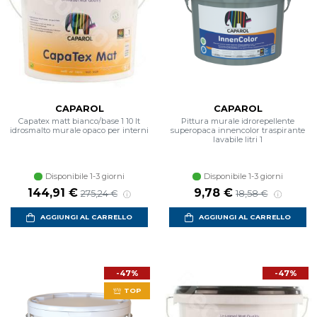
CAPAROL
CAPAROL
Capatex matt bianco/base 1 10 lt
Pittura murale idrorepellente
idrosmalto murale opaco per interni
superopaca innencolor traspirante
lavabile litri 1
Disponibile 1-3 giorni
Disponibile 1-3 giorni
144,91 €
9,78 €
275,24 €
18,58 €
AGGIUNGI AL CARRELLO
AGGIUNGI AL CARRELLO
-47%
-47%
TOP