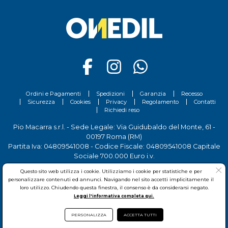
ambienti soggetti a sollecitazioni e usura, come ad
esempio soggiorni, camere da letto, locali hobby, etc.
Scopri tutti i prodotti Caparol sul nostro sito.
Ordini e Pagamenti
Spedizioni
Garanzia
Recesso
Sicurezza
Cookies
Privacy
Regolamento
Contatti
Richiedi reso
Pio Macarra s.r.l. - Sede Legale: Via Guidubaldo del Monte, 61 -
00197 Roma (RM)
Partita Iva: 04809541008 - Codice Fiscale: 04809541008 Capitale
Sociale 700.000 Euro i.v.
Tel.
06 81156444
- Sede Operativa: Via delle Imprese, 7 - 00030
Questo sito web utilizza i cookie. Utilizziamo i cookie per statistiche e per
San Cesareo (RM)
personalizzare contenuti ed annunci. Navigando nel sito accetti implicitamente il
loro utilizzo. Chiudendo questa finestra, il consenso è da considerarsi negato.
Leggi l'informativa completa qui.
PERSONALIZZA
ACCETTA TUTTI