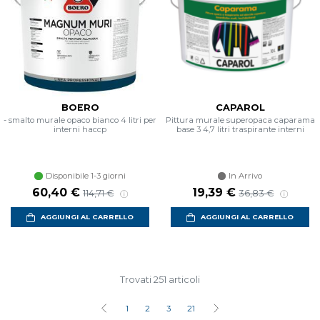
BOERO
CAPAROL
- smalto murale opaco bianco 4 litri per
Pittura murale superopaca caparama
interni haccp
base 3 4,7 litri traspirante interni
Disponibile 1-3 giorni
In Arrivo
60,40 €
19,39 €
114,71 €
36,83 €
AGGIUNGI AL CARRELLO
AGGIUNGI AL CARRELLO
Trovati 251 articoli
1
2
3
21