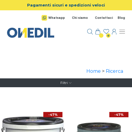
Salta al contenuto principale
Pagamenti sicuri e spedizioni veloci
Whatsapp
Chi siamo
Contattaci
Blog
0
Home
>
Ricerca
Filtri
-47%
-47%