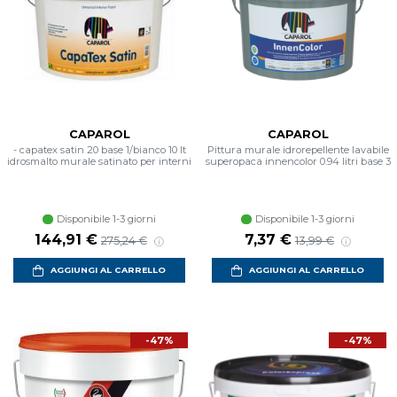
CAPAROL
CAPAROL
- capatex satin 20 base 1/bianco 10 lt
Pittura murale idrorepellente lavabile
idrosmalto murale satinato per interni
superopaca innencolor 0.94 litri base 3
Disponibile 1-3 giorni
Disponibile 1-3 giorni
144,91 €
7,37 €
275,24 €
13,99 €
AGGIUNGI AL CARRELLO
AGGIUNGI AL CARRELLO
-47%
-47%