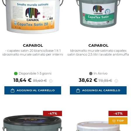
CAPAROL
CAPAROL
- capatex satin 20 bianco/base 1 lt 1
Idrosmalto murale satinato capatex
idrosmalto murale satinato per interni
satin bianco 2,5 litri lavabile antimuffa
Disponibile 1-3 giorni
In Arrivo
18,64 €
38,62 €
35,40 €
73,35 €
AGGIUNGI AL CARRELLO
AGGIUNGI AL CARRELLO
-47%
-47%
TOP