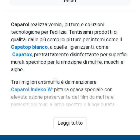
Reset
Caparol
realizza vernici, pitture e soluzioni
tecnologiche per l'edilizia. Tantissimi i prodotti di
qualità: dalle più semplici pitture per interni come il
Capatop bianco
, a quelle igienizzanti, come
Capatox
, pretrattamento disinfettante per superfici
murali, specifico per la rimozione di muffe, muschi e
alghe.
Tra i migliori antimuffa è da menzionare
Caparol Indeko W
: pittura opaca speciale con
elevata azione preservante del film da muffe e
parassiti dei muri, a largo spettro e lunga durata.
Tra le pitture per interni più performanti, invece,
Leggi tutto
Caparol Capa-matt
, pittura fine per interni, liscia al
tatto, con buona resistenza ai lavaggi e ottimo
potere coprente, per tinteggiature di pareti in