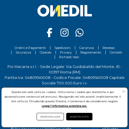
Ordini e Pagamenti
Spedizioni
Garanzia
Recesso
Sicurezza
Cookies
Privacy
Regolamento
Contatti
Richiedi reso
Pio Macarra s.r.l. - Sede Legale: Via Guidubaldo del Monte, 61 -
00197 Roma (RM)
Partita Iva: 04809541008 - Codice Fiscale: 04809541008 Capitale
Sociale 700.000 Euro i.v.
Tel.
06 81156444
- Sede Operativa: Via delle Imprese, 7 - 00030
Questo sito web utilizza i cookie. Utilizziamo i cookie per statistiche e per
San Cesareo (RM)
personalizzare contenuti ed annunci. Navigando nel sito accetti implicitamente il
loro utilizzo. Chiudendo questa finestra, il consenso è da considerarsi negato.
Leggi l'informativa completa qui.
PERSONALIZZA
ACCETTA TUTTI