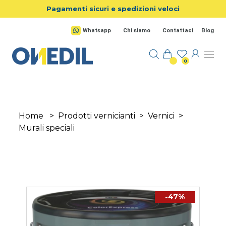
Salta al contenuto principale
Pagamenti sicuri e spedizioni veloci
Whatsapp
Chi siamo
Contattaci
Blog
0
Home
>
Prodotti vernicianti
>
Vernici
>
Murali speciali
-47%