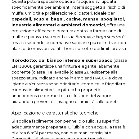
Questa pittura speciale opaca all'acqua è sviluppata
specificamente per ambienti interni soggetti al rischio di
muffe, umidità e proliferazione di batteri. Ideale per
ospedali, scuole, bagni, cucine, mense, spogliatoi,
industrie alimentari e ambienti domestici
, offre una
protezione efficace e duratura contro la formazione di
muffe e parassiti sui muri. La sua
formula a largo spettro
è
testata secondo le normative sanitarie più restrittive, con
rilascio di emissioni volatili ben al di sotto dei limiti previsti.
Il prodotto, dal bianco intenso e superopaco
(classe
EN 13300), garantisce una finitura elegante, altamente
coprente (classe 1) e lavabile (classe 2), resistente alla
spazzolatura. Indicato anche in ambienti HACCP e dove
igiene e sicurezza sono prioritarie, come celle frigorifere
o industrie alimentari. La pittura ha proprietà
anticondensa e permette la diffusione del vapore,
aiutando a prevenire il ristagno di umidità sulle pareti.
Applicazione e caratteristiche tecniche
Si applica facilmente con pennello o rullo, su superfici
adeguatamente preparate. Diluibile con acqua, la resa è
di circa 6 m²/l per mano, con due mani consigliate.
Compatibilità elevata con vari supporti murali e