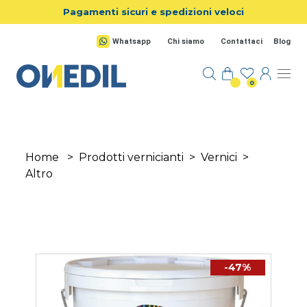
Salta al contenuto principale
Pagamenti sicuri e spedizioni veloci
Whatsapp
Chi siamo
Contattaci
Blog
0
Home
>
Prodotti vernicianti
>
Vernici
>
Altro
-47%