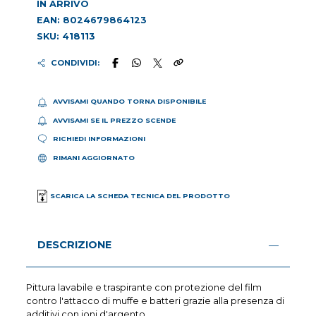
IN ARRIVO
EAN: 8024679864123
SKU: 418113
CONDIVIDI:
AVVISAMI QUANDO TORNA DISPONIBILE
AVVISAMI SE IL PREZZO SCENDE
RICHIEDI INFORMAZIONI
RIMANI AGGIORNATO
SCARICA LA SCHEDA TECNICA DEL PRODOTTO
DESCRIZIONE
Pittura lavabile e traspirante con protezione del film
contro l'attacco di muffe e batteri grazie alla presenza di
additivi con ioni d'argento.