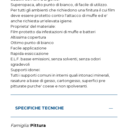
Superopaca, alto punto di bianco, di facile di utilizzo.
Per tutti gli ambienti che richiedono una finitura il cui film
deve essere protetto contro l'attacco di muffe ed e'
anche richiesta un'elevata igiene.
Proprieta' del materiale:
Film protetto da infestazioni di muffe e batteri
Altissima copertura
Ottimo punto di bianco
Facile applicazione
Rapida essiccazione
E.L.F. basse emissioni, senza solventi, senza odori
sgradevoli
Supporti idonei:
Tutti i supporti comuni in interni quali intonaci minerali,
rasature a base di gesso, cartongesso, superfici pre
pitturate purche' coese e non spolveranti.
SPECIFICHE TECNICHE
Famiglia:
Pittura