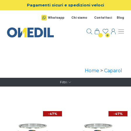
Salta al contenuto principale
Pagamenti sicuri e spedizioni veloci
Whatsapp
Chi siamo
Contattaci
Blog
0
Home
>
Caparol
Filtri
-47%
-47%