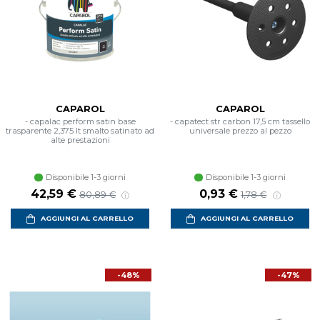
CAPAROL
CAPAROL
- capalac perform satin base
- capatect str carbon 17,5 cm tassello
trasparente 2,375 lt smalto satinato ad
universale prezzo al pezzo
alte prestazioni
Disponibile 1-3 giorni
Disponibile 1-3 giorni
Prezzo scontato
Prezzo di listino
Prezzo scontato
Prezzo di listin
42,59 €
0,93 €
80,89 €
1,78 €
AGGIUNGI AL CARRELLO
AGGIUNGI AL CARRELLO
-48%
-47%