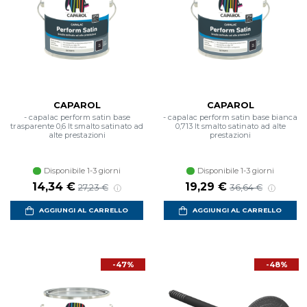
CAPAROL
CAPAROL
- capalac perform satin base
- capalac perform satin base bianca
trasparente 0,6 lt smalto satinato ad
0,713 lt smalto satinato ad alte
alte prestazioni
prestazioni
Disponibile 1-3 giorni
Disponibile 1-3 giorni
Prezzo scontato
Prezzo di listino
Prezzo scontato
Prezzo di listino
14,34 €
19,29 €
27,23 €
36,64 €
AGGIUNGI AL CARRELLO
AGGIUNGI AL CARRELLO
-47%
-48%