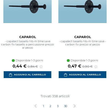
CAPAROL
CAPAROL
- capatect tassello hts-m time save
- capatect tassello hts-m time save -
carbon fix tassello a percussione prezzo
carbon fix prezzo al pezzo
al pezzo
Disponibile 1-3 giorni
Disponibile 1-3 giorni
Prezzo scontato
Prezzo di listino
Prezzo scontato
Prezzo di listino
0,44 €
0,47 €
0,84 €
0,90 €
AGGIUNGI AL CARRELLO
AGGIUNGI AL CARRELLO
Trovati 358 articoli
1
2
3
30