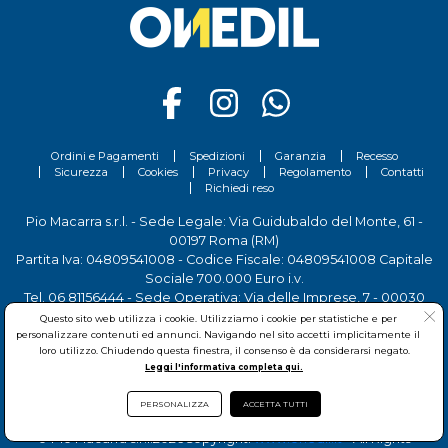
Ordini e Pagamenti
Spedizioni
Garanzia
Recesso
Sicurezza
Cookies
Privacy
Regolamento
Contatti
Richiedi reso
Pio Macarra s.r.l. - Sede Legale: Via Guidubaldo del Monte, 61 -
00197 Roma (RM)
Partita Iva: 04809541008 - Codice Fiscale: 04809541008 Capitale
Sociale 700.000 Euro i.v.
Tel.
06 81156444
- Sede Operativa: Via delle Imprese, 7 - 00030
San Cesareo (RM)
Questo sito web utilizza i cookie. Utilizziamo i cookie per statistiche e per
personalizzare contenuti ed annunci. Navigando nel sito accetti implicitamente il
loro utilizzo. Chiudendo questa finestra, il consenso è da considerarsi negato.
Leggi l'informativa completa qui.
PERSONALIZZA
ACCETTA TUTTI
© Pio Macarra s.r.l.
2026Copyright:
www.onedil.it
- All Rights