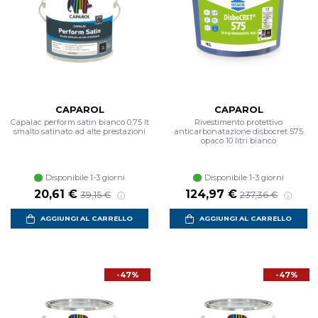
CAPAROL
CAPAROL
Capalac perform satin bianco 0,75 lt
Rivestimento protettivo
smalto satinato ad alte prestazioni
anticarbonatazione disbocret 575
opaco 10 litri bianco
Disponibile 1-3 giorni
Disponibile 1-3 giorni
Prezzo scontato
Prezzo di listino
Prezzo scontato
Prezzo di listin
20,61 €
124,97 €
39,15 €
237,36 €
AGGIUNGI AL CARRELLO
AGGIUNGI AL CARRELLO
-47%
-47%