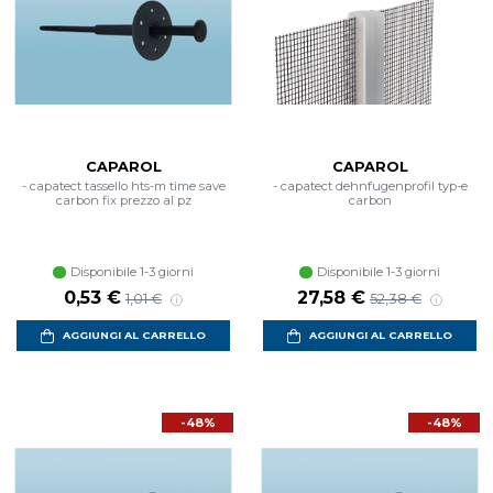
CAPAROL
CAPAROL
- capatect tassello hts-m time save
- capatect dehnfugenprofil typ-e
carbon fix prezzo al pz
carbon
Disponibile 1-3 giorni
Disponibile 1-3 giorni
Prezzo scontato
Prezzo di listino
Prezzo scontato
Prezzo di listino
0,53 €
27,58 €
1,01 €
52,38 €
AGGIUNGI AL CARRELLO
AGGIUNGI AL CARRELLO
-48%
-48%