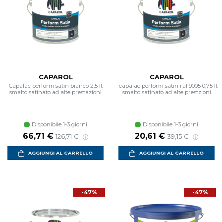
CAPAROL
CAPAROL
Capalac perform satin bianco 2,5 lt
- capalac perform satin ral 9005 0,75 lt
smalto satinato ad alte prestazioni
smalto satinato ad alte prestzioni
Disponibile 1-3 giorni
Disponibile 1-3 giorni
Prezzo scontato
Prezzo di listino
Prezzo scontato
Prezzo di listin
66,71 €
20,61 €
126,71 €
39,15 €
AGGIUNGI AL CARRELLO
AGGIUNGI AL CARRELLO
-47%
-47%