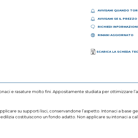
AVVISAMI QUANDO TOR
AVVISAMI SE IL PREZZO
RICHIEDI INFORMAZION
RIMANI AGGIORNATO
SCARICA LA SCHEDA TE
i intonaci e rasature molto fini. Appositamente studiata per ottimizzare 
pplicare su supporti lisci, conservandone l’aspetto. Intonaci a base ges
n edilizia costituiscono un fondo adatto. Non applicare su intonaci a ca