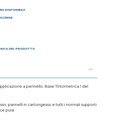
NA DISPONIBILE
 SCENDE
I
CNICA DEL PRODOTTO
l’applicazione a pennello. Base Tintometrica 1 del
so, pannelli in cartongesso e tutti i normali supporti
lce pura.