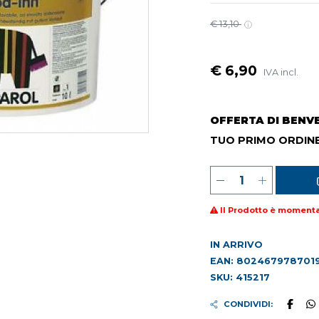
€ 13,10
€ 6,90
IVA incl.
OFFERTA DI BENV
TUO PRIMO ORDINE
Il Prodotto è moment
IN ARRIVO
EAN: 802467978701
SKU: 415217
CONDIVIDI: