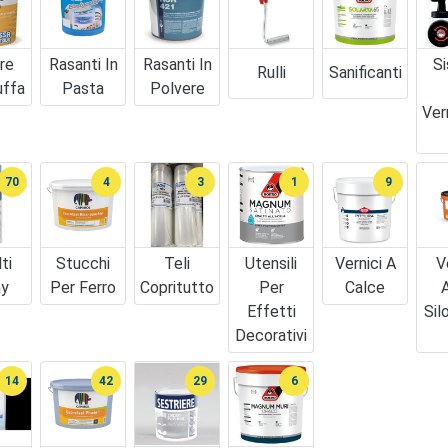
re
Rasanti In
Rasanti In
Si
Rulli
Sanificanti
uffa
Pasta
Polvere
Ver
70
4
3
1
9
ti
Stucchi
Teli
Utensili
Vernici A
V
ay
Per Ferro
Copritutto
Per
Calce
A
Effetti
Sil
Decorativi
14
42
29
6