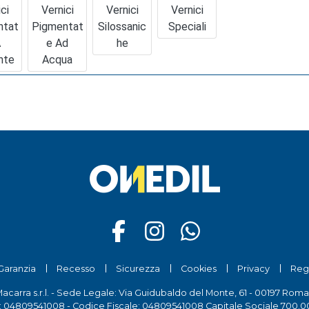
ci
Vernici
Vernici
Vernici
ntat
Pigmentat
Silossanic
Speciali
A
E Ad
He
nte
Acqua
Garanzia
Recesso
Sicurezza
Cookies
Privacy
Reg
Macarra s.r.l. - Sede Legale: Via Guidubaldo del Monte, 61 - 00197 Roma
a: 04809541008 - Codice Fiscale: 04809541008 Capitale Sociale 700.00