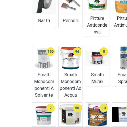
Pitture
Pittu
Nastri
Pennelli
Anticonde
Antim
Nsa
150
96
8
Smalti
Smalti
Smalti
Smal
Monocom
Monocom
Murali
Spr
Ponenti A
Ponenti Ad
Solvente
Acqua
7
58
13