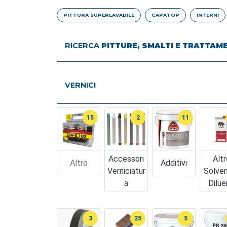
PITTURA SUPERLAVABILE
CAPATOP
INTERNI
RICERCA
PITTURE, SMALTI E TRATTAM
VERNICI
15
2
11
Accessori
Altr
Altro
Additivi
Verniciatur
Solven
A
Dilue
3
25
5