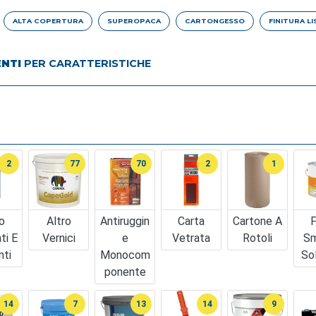
ALTA COPERTURA
SUPEROPACA
CARTONGESSO
FINITURA LI
ENTI
PER CARATTERISTICHE
2
77
70
2
1
o
Altro
Antiruggin
Carta
Cartone A
F
ti E
Vernici
E
Vetrata
Rotoli
Sm
nti
Monocom
So
Ponente
14
7
13
14
9