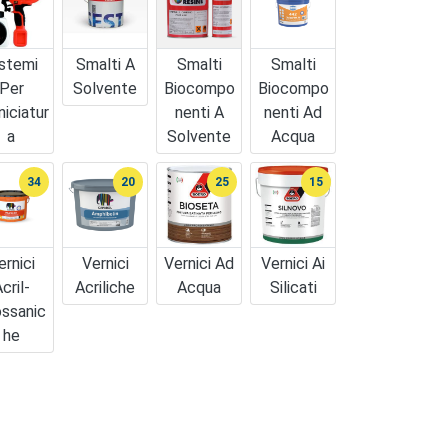
stemi
Smalti A
Smalti
Smalti
Per
Solvente
Biocompo
Biocompo
niciatur
Nenti A
Nenti Ad
A
Solvente
Acqua
34
20
25
15
ernici
Vernici
Vernici Ad
Vernici Ai
cril-
Acriliche
Acqua
Silicati
ossanic
He