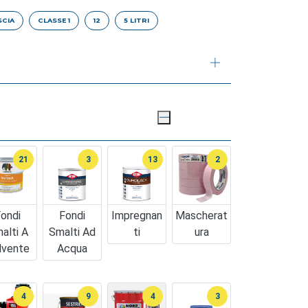
SCIA
CLASSE 1
12
5 LITRI
21
3
13
2
ondi
Fondi
Impregnan
Mascherat
alti A
Smalti Ad
Ti
Ura
lvente
Acqua
4
9
4
3