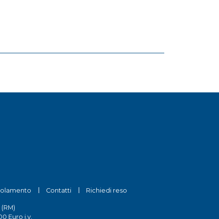
olamento
Contatti
Richiedi reso
 (RM)
0 Euro i.v.