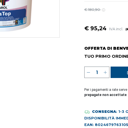
€ 180,90
€ 95,24
IVA incl.
(
OFFERTA DI BENV
TUO PRIMO ORDINE
Per i pagamenti a rate serve
prepagate non accettate
.
CONSEGNA
: 1-3
DISPONIBILITÀ IMME
EAN: 802467976310