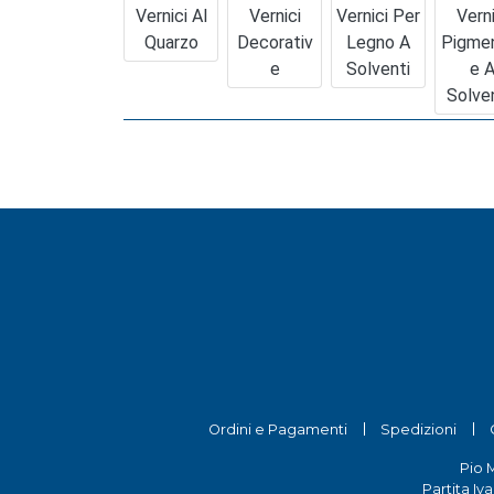
Vernici Al
Vernici
Vernici Per
Verni
Quarzo
Decorativ
Legno A
Pigme
E
Solventi
E 
Solve
Ordini e Pagamenti
Spedizioni
Pio 
Partita Iv