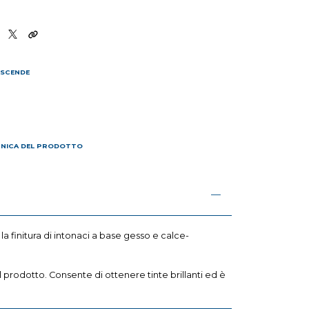
 SCENDE
I
CNICA DEL PRODOTTO
r la finitura di intonaci a base gesso e calce-
 prodotto. Consente di ottenere tinte brillanti ed è