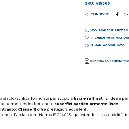
SKU: 415366
CONDIVIDI:
AVVISAMI SE IL PREZZO
RICHIEDI INFORMAZION
RIMANI AGGIORNATO
SCARICA LA SCHEDA TE
a stirolo-acrilica, formulata per supporti
lisci e raffinati
. E' ideale pe
fini, permettendo di ottenere
superfici particolarmente lisce
.
ntrasto: Classe 1)
offre prestazioni eccellenti.
Product Declaration - Norma ISO 14025), garantendo la sostenibilità del