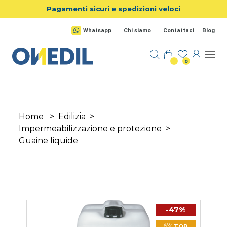
Salta al contenuto principale
Pagamenti sicuri e spedizioni veloci
Whatsapp
Chi siamo
Contattaci
Blog
0
Home
>
Edilizia
>
Impermeabilizzazione e protezione
>
Guaine liquide
-47%
TOP