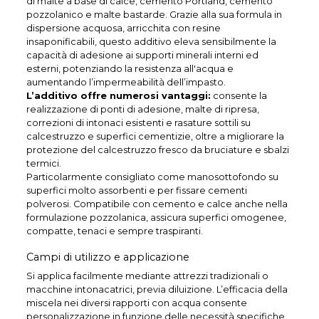
di malte a base di calce, cemento Portland, cemento
pozzolanico e malte bastarde. Grazie alla sua formula in
dispersione acquosa, arricchita con resine
insaponificabili, questo additivo eleva sensibilmente la
capacità di adesione ai supporti minerali interni ed
esterni, potenziando la resistenza all'acqua e
aumentando l’impermeabilità dell’impasto.
L’additivo offre numerosi vantaggi:
consente la
realizzazione di ponti di adesione, malte di ripresa,
correzioni di intonaci esistenti e rasature sottili su
calcestruzzo e superfici cementizie, oltre a migliorare la
protezione del calcestruzzo fresco da bruciature e sbalzi
termici.
Particolarmente consigliato come manosottofondo su
superfici molto assorbenti e per fissare cementi
polverosi. Compatibile con cemento e calce anche nella
formulazione pozzolanica, assicura superfici omogenee,
compatte, tenaci e sempre traspiranti.
Campi di utilizzo e applicazione
Si applica facilmente mediante attrezzi tradizionali o
macchine intonacatrici, previa diluizione. L’efficacia della
miscela nei diversi rapporti con acqua consente
personalizzazione in funzione delle necessità specifiche