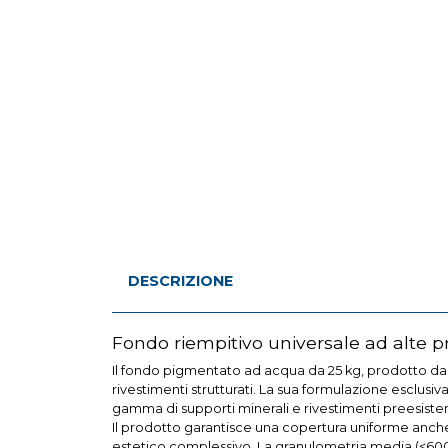
DESCRIZIONE
Fondo riempitivo universale ad alte p
Il fondo pigmentato ad acqua da 25 kg, prodotto da 
rivestimenti strutturati. La sua formulazione esclusiv
gamma di supporti minerali e rivestimenti preesisten
Il prodotto garantisce una copertura uniforme anche in
estetico complessivo. La granulometria media (<600 µ