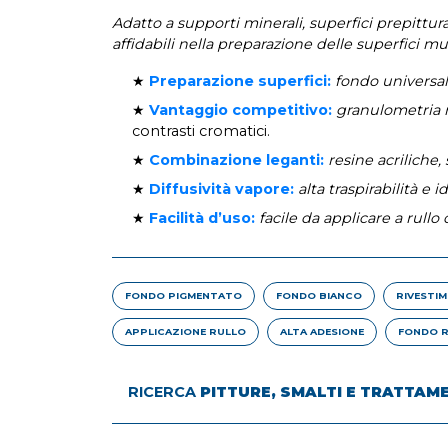
Adatto a supporti minerali, superfici prepittura
affidabili nella preparazione delle superfici mu
★
Preparazione superfici:
fondo universal
★
Vantaggio competitivo:
granulometria 
contrasti cromatici.
★
Combinazione leganti:
resine acriliche, 
★
Diffusività vapore:
alta traspirabilità e 
★
Facilità d’uso:
facile da applicare a rullo
FONDO PIGMENTATO
FONDO BIANCO
RIVESTI
APPLICAZIONE RULLO
ALTA ADESIONE
FONDO R
RICERCA
PITTURE, SMALTI E TRATTAM