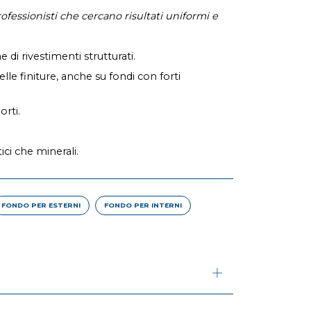
rofessionisti che cercano risultati uniformi e
 di rivestimenti strutturati.
le finiture, anche su fondi con forti
orti.
ici che minerali.
FONDO PER ESTERNI
FONDO PER INTERNI