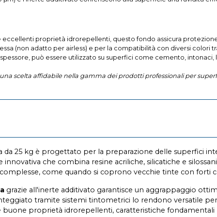
le eccellenti proprietà idrorepellenti, questo fondo assicura protezione 
essa (non adatto per airless) e per la compatibilità con diversi colori 
spessore, può essere utilizzato su superfici come cemento, intonaci, l
a scelta affidabile nella gamma dei prodotti professionali per superfici
a 25 kg è progettato per la preparazione delle superfici inte
ne innovativa che combina resine acriliche, silicatiche e silossa
 complesse, come quando si coprono vecchie tinte con forti co
ta
grazie all'inerte additivato garantisce un aggrappaggio ottima
 tinteggiato tramite sistemi tintometrici lo rendono versatile p
e buone proprietà idrorepellenti, caratteristiche fondamentali pe