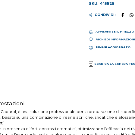
SKU: 415525
CONDIVIDI:
AVVISAMI SE IL PREZZO
RICHIEDI INFORMAZION
RIMANI AGGIORNATO
SCARICA LA SCHEDA TE
restazioni
Caparol, è una soluzione professionale per la preparazione di superfi
a, basata su una combinazione di resine acriliche, silicatiche e silossa
ti.
 presenza di forti contrasti cromatici, ottimizzando l'efficacia dei riv
m) e l’inerte additivato conferiscono alla superficie una ruvidità eff