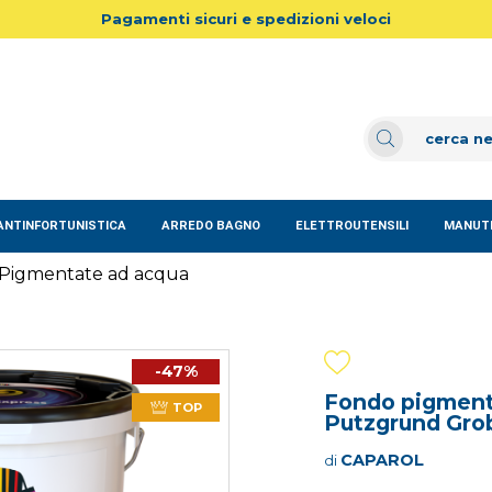
Pagamenti sicuri e spedizioni veloci
ANTINFORTUNISTICA
ARREDO BAGNO
ELETTROUTENSILI
MANUTE
Pigmentate ad acqua
-47%
Fondo pigmenta
TOP
Putzgrund Grob
CAPAROL
di