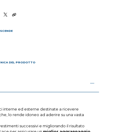
 SCENDE
I
CNICA DEL PRODOTTO
ci interne ed esterne destinate a ricevere
niche, lo rende idoneo ad aderire su una vasta
estimenti successivi e migliorando il risultato
icace per assicurare un
miglior aggrappaggio