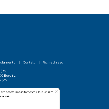
olamento
Contatti
Richiedi reso
 (RM)
0 Euro i.v.
o (RM)
to accetti implicitamente il loro utilizzo.
eta qui.