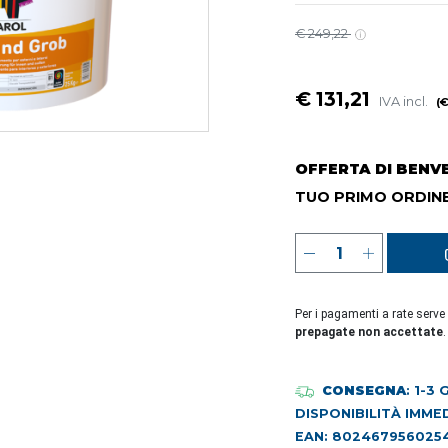
€ 249,22
€ 131,21
IVA incl.
(€
OFFERTA DI BENV
TUO PRIMO ORDINE
Per i pagamenti a rate serve
prepagate non accettate
.
CONSEGNA
: 1-3
DISPONIBILITÀ IMME
EAN: 802467956025