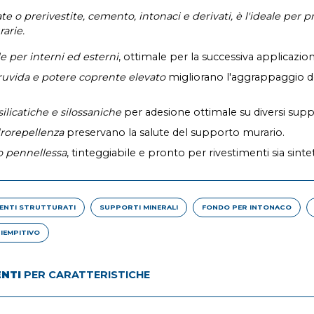
te o prerivestite, cemento, intonaci e derivati, è l'ideale per p
rarie.
e per interni ed esterni
, ottimale per la successiva applicazione
ruvida e potere coprente elevato
migliorano l'aggrappaggio del
silicatiche e silossaniche
per adesione ottimale su diversi supp
idrorepellenza
preservano la salute del supporto murario.
 o pennellessa
, tinteggiabile e pronto per rivestimenti sia sintet
MENTI STRUTTURATI
SUPPORTI MINERALI
FONDO PER INTONACO
IEMPITIVO
ENTI
PER CARATTERISTICHE