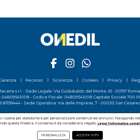
Garanzia
Recesso
Sicurezza
Cookies
Privacy
Reg
Macarra s.r.l. - Sede Legale: Via Guidubaldo del Monte, 61 - 00197 Roma
a: 04809541008 - Codice Fiscale: 04809541008 Capitale Sociale 700.00
6 81156444
- Sede Operativa: Via delle Imprese, 7 - 00030 San Cesare
mo i cookie per statistiche e per personalizzare contenuti ed annunci. Navigando nel si
do questa finestra, il consenso è da considerarsi negato.
Leggi l'informativa compl
PERSONALIZZA
ACCETTA TUTTI