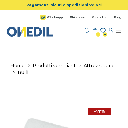
Salta al contenuto principale
Pagamenti sicuri e spedizioni veloci
Whatsapp
Chi siamo
Contattaci
Blog
0
Home
>
Prodotti vernicianti
>
Attrezzatura
>
Rulli
-47%