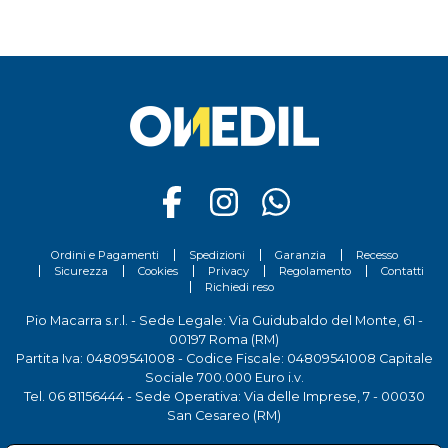
Ordini e Pagamenti
Spedizioni
Garanzia
Recesso
Sicurezza
Cookies
Privacy
Regolamento
Contatti
Richiedi reso
Pio Macarra s.r.l. - Sede Legale: Via Guidubaldo del Monte, 61 -
00197 Roma (RM)
Partita Iva: 04809541008 - Codice Fiscale: 04809541008 Capitale
Sociale 700.000 Euro i.v.
Tel.
06 81156444
- Sede Operativa: Via delle Imprese, 7 - 00030
San Cesareo (RM)