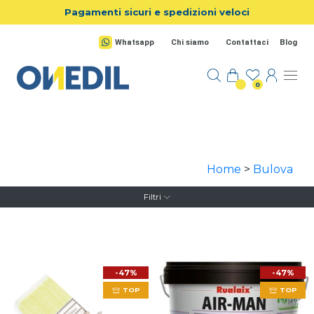
Salta al contenuto principale
Pagamenti sicuri e spedizioni veloci
Whatsapp
Chi siamo
Contattaci
Blog
0
Home
>
Bulova
Filtri
-47%
-47%
TOP
TOP