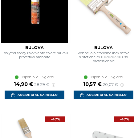
BULOVA
BULOVA
- polytrol spray ravvivante colore ml 250
Pennello plafoncino inox setole
protettivo ambrato
sintetiche 3x10 020202310 uso
professionale
Disponibile 1-3 giorni
Disponibile 1-3 giorni
14,90 €
10,57 €
28,29 €
20,07 €
AGGIUNGI AL CARRELLO
AGGIUNGI AL CARRELLO
-47%
-47%