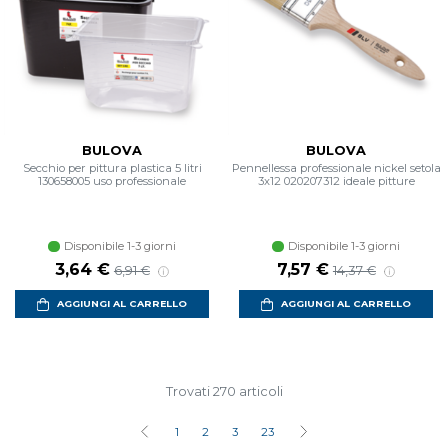
BULOVA
BULOVA
Secchio per pittura plastica 5 litri
Pennellessa professionale nickel setola
130658005 uso professionale
3x12 020207312 ideale pitture
Disponibile 1-3 giorni
Disponibile 1-3 giorni
3,64 €
7,57 €
6,91 €
14,37 €
AGGIUNGI AL CARRELLO
AGGIUNGI AL CARRELLO
Trovati 270 articoli
1
2
3
23