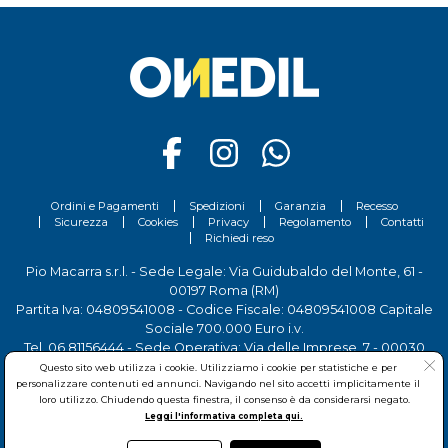
Ordini e Pagamenti
Spedizioni
Garanzia
Recesso
Sicurezza
Cookies
Privacy
Regolamento
Contatti
Richiedi reso
Pio Macarra s.r.l. - Sede Legale: Via Guidubaldo del Monte, 61 -
00197 Roma (RM)
Partita Iva: 04809541008 - Codice Fiscale: 04809541008 Capitale
Sociale 700.000 Euro i.v.
Tel.
06 81156444
- Sede Operativa: Via delle Imprese, 7 - 00030
San Cesareo (RM)
Questo sito web utilizza i cookie. Utilizziamo i cookie per statistiche e per
personalizzare contenuti ed annunci. Navigando nel sito accetti implicitamente il
loro utilizzo. Chiudendo questa finestra, il consenso è da considerarsi negato.
Leggi l'informativa completa qui.