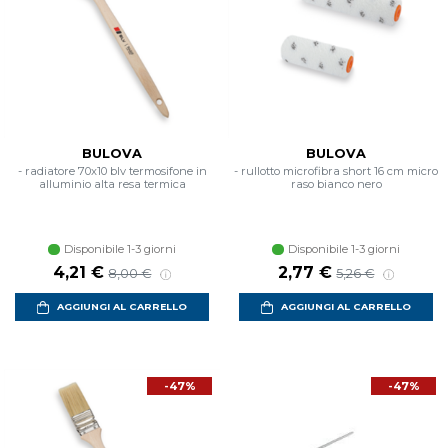
BULOVA
BULOVA
- radiatore 70x10 blv termosifone in
- rullotto microfibra short 16 cm micro
alluminio alta resa termica
raso bianco nero
Disponibile 1-3 giorni
Disponibile 1-3 giorni
4,21 €
2,77 €
8,00 €
5,26 €
AGGIUNGI AL CARRELLO
AGGIUNGI AL CARRELLO
-47%
-47%