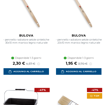
BULOVA
BULOVA
- pennello radiatore setole sintetiche
- pennello radiatore setole sintetiche
30x10 mm manico legno naturale
20x10 mm manico legno naturale
Disponibile 1-3 giorni
Disponibile 1-3 giorni
2,30 €
1,95 €
4,37 €
3,70 €
AGGIUNGI AL CARRELLO
AGGIUNGI AL CARRELLO
-47%
-47%
TOP