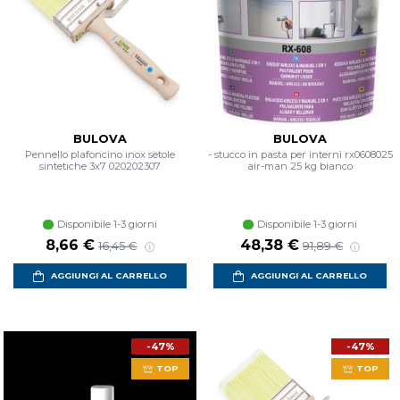
BULOVA
BULOVA
Pennello plafoncino inox setole
- stucco in pasta per interni rx0608025
sintetiche 3x7 020202307
air-man 25 kg bianco
Disponibile 1-3 giorni
Disponibile 1-3 giorni
8,66 €
48,38 €
16,45 €
91,89 €
AGGIUNGI AL CARRELLO
AGGIUNGI AL CARRELLO
-47%
-47%
TOP
TOP