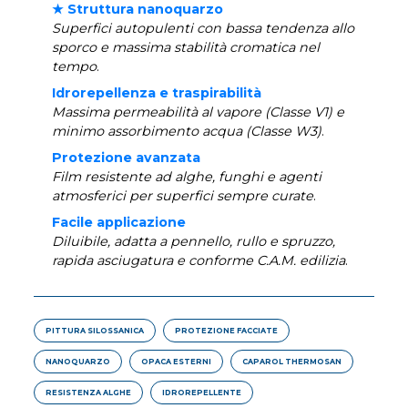
★ Struttura nanoquarzo
Superfici autopulenti con bassa tendenza allo
sporco e massima stabilità cromatica nel
tempo
.
Idrorepellenza e traspirabilità
Massima permeabilità al vapore (Classe V1) e
minimo assorbimento acqua (Classe W3)
.
Protezione avanzata
Film resistente ad alghe, funghi e agenti
atmosferici per superfici sempre curate
.
Facile applicazione
Diluibile, adatta a pennello, rullo e spruzzo,
rapida asciugatura e conforme C.A.M. edilizia
.
PITTURA SILOSSANICA
PROTEZIONE FACCIATE
NANOQUARZO
OPACA ESTERNI
CAPAROL THERMOSAN
RESISTENZA ALGHE
IDROREPELLENTE