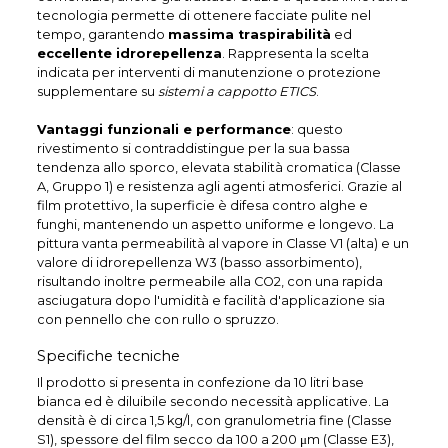
tecnologia permette di ottenere facciate pulite nel
tempo, garantendo
massima traspirabilità
ed
eccellente idrorepellenza
. Rappresenta la scelta
indicata per interventi di manutenzione o protezione
supplementare su
sistemi a cappotto ETICS
.
Vantaggi funzionali e performance
: questo
rivestimento si contraddistingue per la sua bassa
tendenza allo sporco, elevata stabilità cromatica (Classe
A, Gruppo 1) e resistenza agli agenti atmosferici. Grazie al
film protettivo, la superficie è difesa contro alghe e
funghi, mantenendo un aspetto uniforme e longevo. La
pittura vanta permeabilità al vapore in Classe V1 (alta) e un
valore di idrorepellenza W3 (basso assorbimento),
risultando inoltre permeabile alla CO2, con una rapida
asciugatura dopo l'umidità e facilità d'applicazione sia
con pennello che con rullo o spruzzo.
Specifiche tecniche
Il prodotto si presenta in confezione da 10 litri base
bianca ed è diluibile secondo necessità applicative. La
densità è di circa 1,5 kg/l, con granulometria fine (Classe
S1), spessore del film secco da 100 a 200 μm (Classe E3),