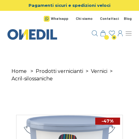
Salta al contenuto principale
Pagamenti sicuri e spedizioni veloci
Whatsapp
Chi siamo
Contattaci
Blog
0
Home
>
Prodotti vernicianti
>
Vernici
>
Acril-silossaniche
-47%