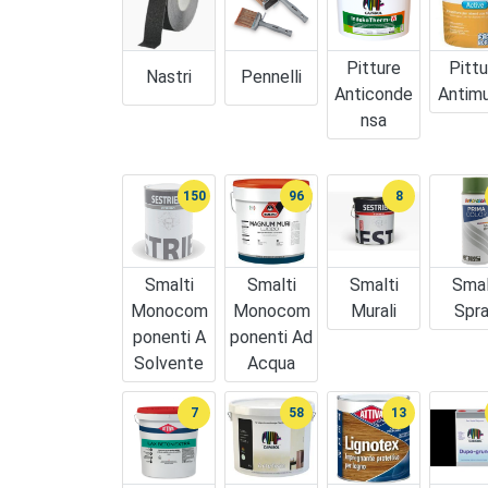
Pitture
Pittu
Nastri
Pennelli
Anticonde
Antim
Nsa
150
96
8
Smalti
Smalti
Smalti
Smal
Monocom
Monocom
Murali
Spr
Ponenti A
Ponenti Ad
Solvente
Acqua
7
58
13