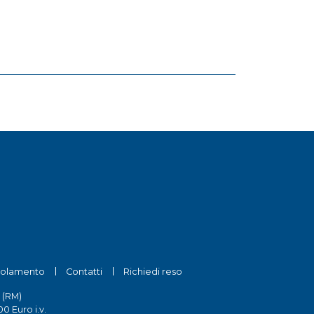
olamento
Contatti
Richiedi reso
 (RM)
0 Euro i.v.