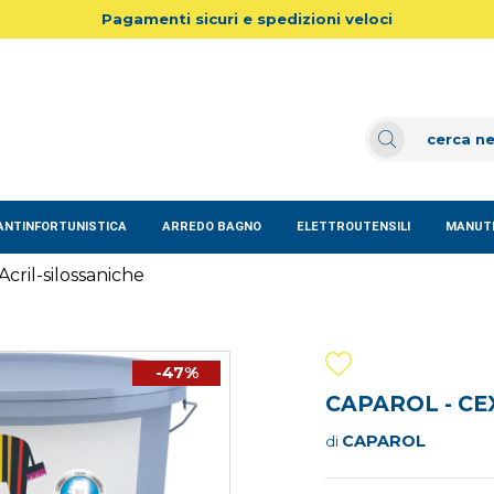
Pagamenti sicuri e spedizioni veloci
ANTINFORTUNISTICA
ARREDO BAGNO
ELETTROUTENSILI
MANUTE
Acril-silossaniche
-47%
CAPAROL - CEX
CAPAROL
di