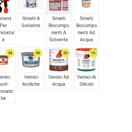
stemi
Smalti A
Smalti
Smalti
Per
Solvente
Biocompo
Biocompo
niciatur
Nenti A
Nenti Ad
A
Solvente
Acqua
34
20
25
15
ernici
Vernici
Vernici Ad
Vernici Ai
cril-
Acriliche
Acqua
Silicati
ossanic
He