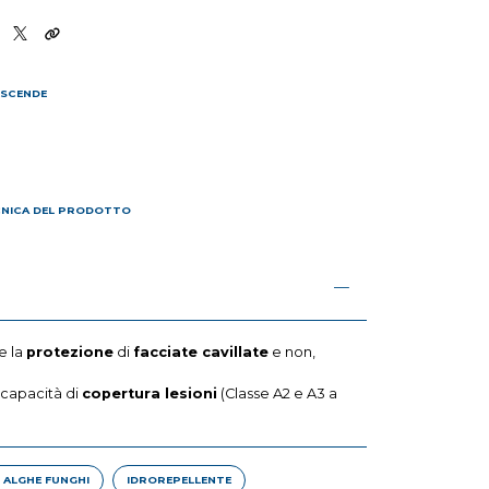
 SCENDE
I
CNICA DEL PRODOTTO
e la
protezione
di
facciate cavillate
e non,
capacità di
copertura lesioni
(Classe A2 e A3 a
 ALGHE FUNGHI
IDROREPELLENTE