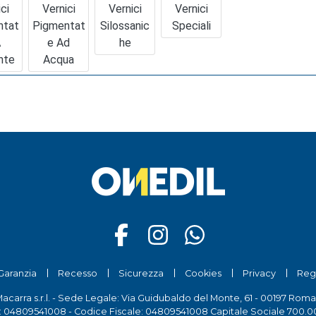
ci
Vernici
Vernici
Vernici
ntat
Pigmentat
Silossanic
Speciali
A
E Ad
He
nte
Acqua
Garanzia
Recesso
Sicurezza
Cookies
Privacy
Reg
Macarra s.r.l. - Sede Legale: Via Guidubaldo del Monte, 61 - 00197 Roma
a: 04809541008 - Codice Fiscale: 04809541008 Capitale Sociale 700.00