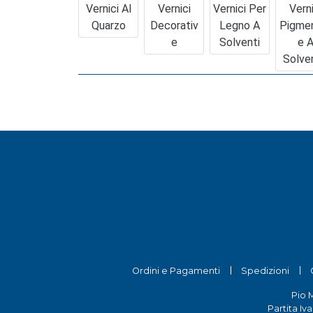
Vernici Al
Vernici
Vernici Per
Verni
Quarzo
Decorativ
Legno A
Pigme
E
Solventi
E 
Solve
Ordini e Pagamenti
Spedizioni
Pio 
Partita Iv