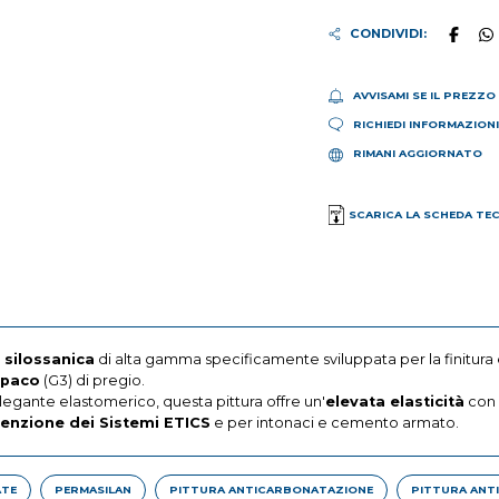
CONDIVIDI:
AVVISAMI SE IL PREZZO
RICHIEDI INFORMAZION
RIMANI AGGIORNATO
SCARICA LA SCHEDA TE
 silossanica
di alta gamma specificamente sviluppata per la finitura 
opaco
(G3) di pregio.
legante elastomerico, questa pittura offre un'
elevata elasticità
con 
enzione dei Sistemi ETICS
e per intonaci e cemento armato.
ATE
PERMASILAN
PITTURA ANTICARBONATAZIONE
PITTURA ANTI