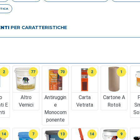
TICA
ENTI
PER CARATTERISTICHE
2
77
70
2
1
o
Altro
Antiruggin
Carta
Cartone A
F
ti E
Vernici
E
Vetrata
Rotoli
Sm
nti
Monocom
So
Ponente
14
7
13
14
9