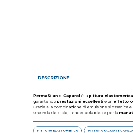
DESCRIZIONE
PermaSilan
di
Caparol
è la
pittura elastomerica
garantendo
prestazioni eccellenti
e un
effetto 
Grazie alla combinazione di emulsione silossanica e 
seconda del ciclo), rendendola ideale per la
manut
PITTURA ELASTOMERICA
PITTURA FACCIATE CAVILL