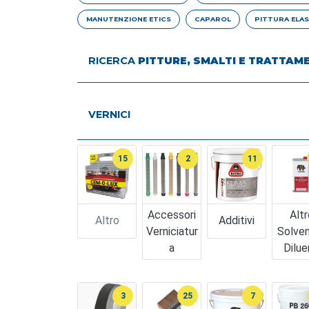
MANUTENZIONE ETICS
CAPAROL
PITTURA ELAS
RICERCA
PITTURE, SMALTI E TRATTAM
VERNICI
15
2
11
Accessori
Altr
Altro
Additivi
Verniciatur
Solven
A
Dilue
3
25
7