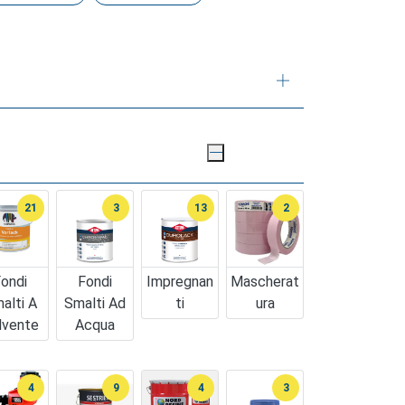
21
3
13
2
ondi
Fondi
Impregnan
Mascherat
alti A
Smalti Ad
Ti
Ura
lvente
Acqua
4
9
4
3