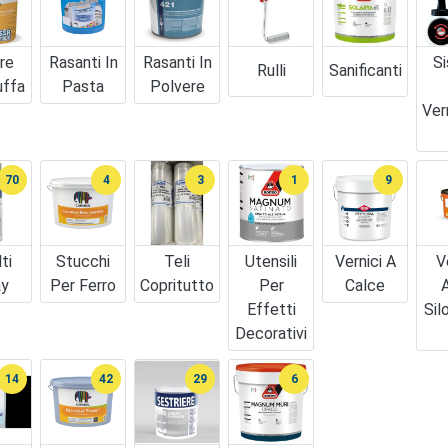
re
Rasanti In
Rasanti In
Si
Rulli
Sanificanti
uffa
Pasta
Polvere
Ver
70
4
3
1
9
ti
Stucchi
Teli
Utensili
Vernici A
V
ay
Per Ferro
Copritutto
Per
Calce
A
Effetti
Sil
Decorativi
14
42
29
6