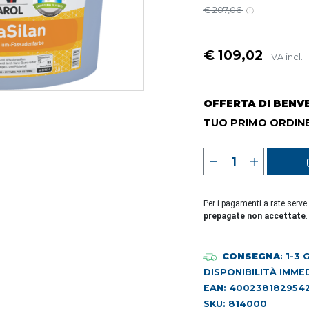
€ 207,06
€ 109,02
IVA incl.
OFFERTA DI BENV
TUO PRIMO ORDINE
Per i pagamenti a rate serve
prepagate non accettate
.
CONSEGNA
: 1-3
DISPONIBILITÀ IMME
EAN: 400238182954
SKU: 814000