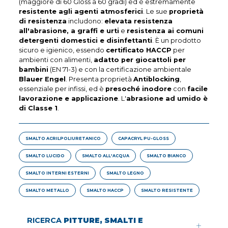
(maggiore di 60 Gloss a 60 gradi) ed è estremamente
resistente agli agenti atmosferici
. Le sue
proprietà
di resistenza
includono:
elevata resistenza
all'abrasione, a graffi e urti
e
resistenza ai comuni
detergenti domestici e disinfettanti
. È un prodotto
sicuro e igienico, essendo
certificato HACCP
per
ambienti con alimenti,
adatto per giocattoli per
bambini
(EN 71-3) e con la certificazione ambientale
Blauer Engel
. Presenta proprietà
Antiblocking
,
essenziale per infissi, ed è
presoché inodore
con
facile
lavorazione e applicazione
. L'
abrasione ad umido è
di Classe 1
.
SMALTO ACRILPOLIURETANICO
CAPACRYL PU-GLOSS
SMALTO LUCIDO
SMALTO ALL'ACQUA
SMALTO BIANCO
SMALTO INTERNI ESTERNI
SMALTO LEGNO
SMALTO METALLO
SMALTO HACCP
SMALTO RESISTENTE
RICERCA
PITTURE, SMALTI E