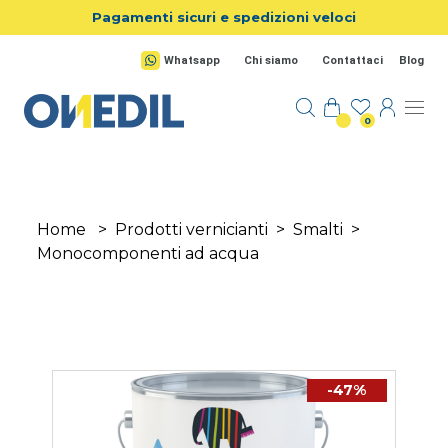
Salta al contenuto principale
Pagamenti sicuri e spedizioni veloci
Whatsapp
Chi siamo
Contattaci
Blog
0
Home
>
Prodotti vernicianti
>
Smalti
>
Monocomponenti ad acqua
-47%