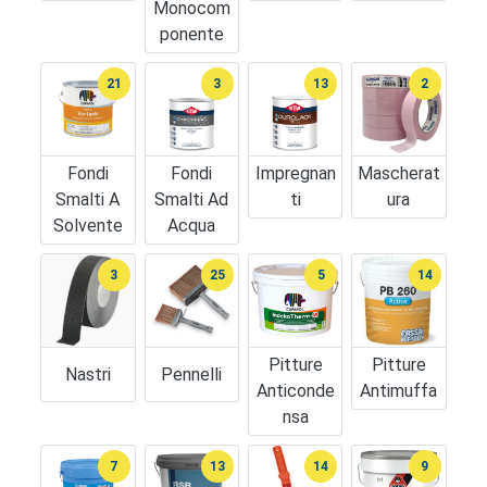
Monocom
Ponente
21
3
13
2
Fondi
Fondi
Impregnan
Mascherat
Smalti A
Smalti Ad
Ti
Ura
Solvente
Acqua
3
25
5
14
Pitture
Pitture
Nastri
Pennelli
Anticonde
Antimuffa
Nsa
7
13
14
9