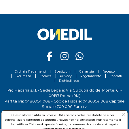
Ordini e Pagamenti
Spedizioni
Garanzia
Recesso
Sicurezza
Cookies
Privacy
Regolamento
Contatti
Richiedi reso
Pio Macarra s.r.l. - Sede Legale: Via Guidubaldo del Monte, 61 -
00197 Roma (RM)
Partita Iva: 04809541008 - Codice Fiscale: 04809541008 Capitale
Sociale 700.000 Euro i.v.
Tel.
06 81156444
- Sede Operativa: Via delle Imprese, 7 - 00030
Questo sito web utilizza i cookie. Utilizziamo i cookie per statistiche e per
San Cesareo (RM)
personalizzare contenuti ed annunci. Navigando nel sito accetti implicitamente il
loro utilizzo. Chiudendo questa finestra, il consenso è da considerarsi negato.
Leggi l'informativa completa qui.