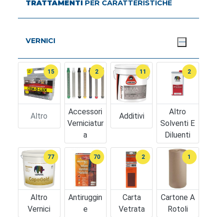
TRATTAMENTI
PER CARATTERISTICHE
VERNICI
15
2
11
2
Accessori
Altro
Altro
Additivi
Verniciatur
Solventi E
A
Diluenti
77
70
2
1
Altro
Antiruggin
Carta
Cartone A
Vernici
E
Vetrata
Rotoli