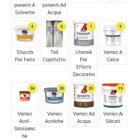
Ponenti A
Ponenti Ad
Solvente
Acqua
4
3
1
9
Stucchi
Teli
Utensili
Vernici A
Per Ferro
Copritutto
Per
Calce
Effetti
Decorativi
34
20
25
15
Vernici
Vernici
Vernici Ad
Vernici Ai
Acril-
Acriliche
Acqua
Silicati
Silossanic
He