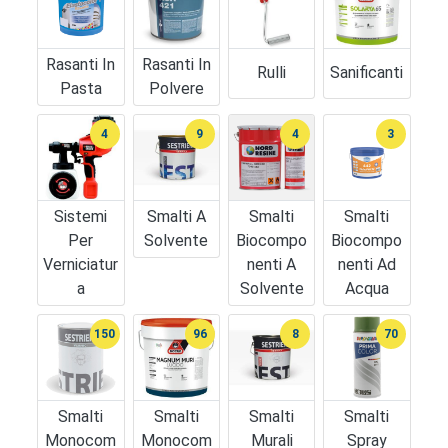
Rasanti In
Rasanti In
Rulli
Sanificanti
Pasta
Polvere
4
9
4
3
Sistemi
Smalti A
Smalti
Smalti
Per
Solvente
Biocompo
Biocompo
Verniciatur
Nenti A
Nenti Ad
A
Solvente
Acqua
150
96
8
70
Smalti
Smalti
Smalti
Smalti
Monocom
Monocom
Murali
Spray