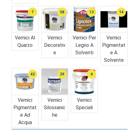
7
58
13
14
Vernici Al
Vernici
Vernici Per
Vernici
Quarzo
Decorativ
Legno A
Pigmentat
E
Solventi
E A
Solvente
42
29
6
Vernici
Vernici
Vernici
Pigmentat
Silossanic
Speciali
E Ad
He
Acqua