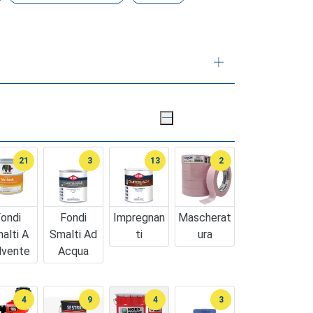
21
3
13
2
ondi
Fondi
Impregnan
Mascherat
alti A
Smalti Ad
Ti
Ura
lvente
Acqua
4
9
4
3