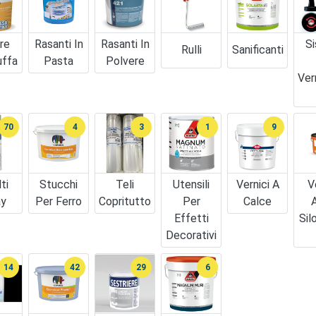
re
Rasanti In
Rasanti In
Si
Rulli
Sanificanti
uffa
Pasta
Polvere
Ver
70
4
3
1
9
ti
Stucchi
Teli
Utensili
Vernici A
V
ay
Per Ferro
Copritutto
Per
Calce
A
Effetti
Sil
Decorativi
14
42
29
6