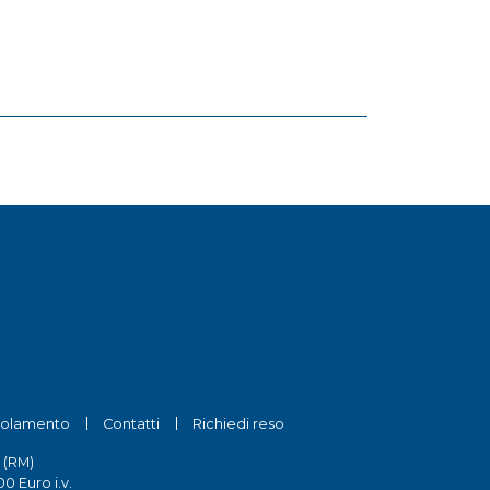
olamento
Contatti
Richiedi reso
 (RM)
0 Euro i.v.