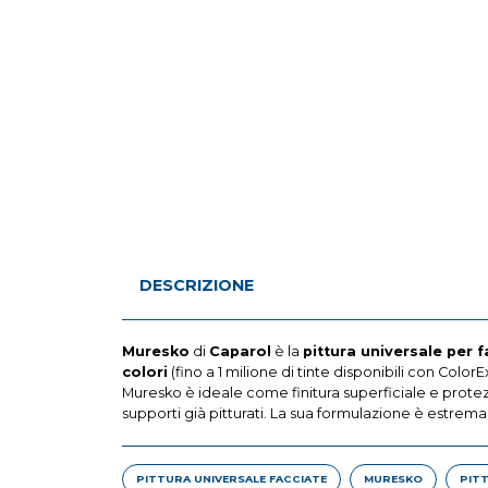
DESCRIZIONE
Muresko
di
Caparol
è la
pittura universale per f
colori
(fino a 1 milione di tinte disponibili con ColorE
Muresko è ideale come finitura superficiale e prote
supporti già pitturati. La sua formulazione è estre
PITTURA UNIVERSALE FACCIATE
MURESKO
PIT