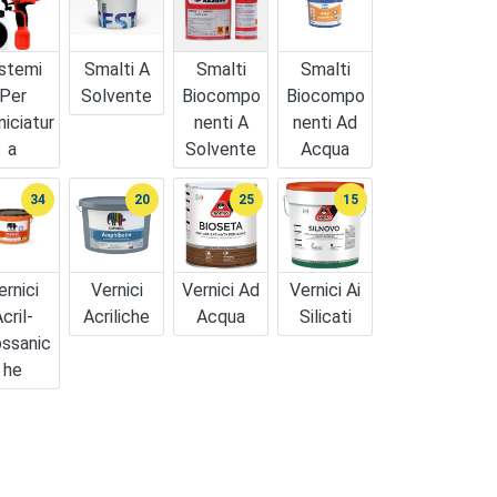
stemi
Smalti A
Smalti
Smalti
Per
Solvente
Biocompo
Biocompo
niciatur
Nenti A
Nenti Ad
A
Solvente
Acqua
34
20
25
15
ernici
Vernici
Vernici Ad
Vernici Ai
cril-
Acriliche
Acqua
Silicati
ossanic
He