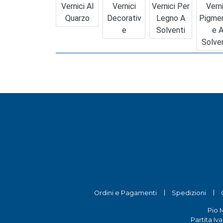
Vernici Al
Vernici
Vernici Per
Verni
Quarzo
Decorativ
Legno A
Pigme
E
Solventi
E 
Solve
Ordini e Pagamenti
Spedizioni
Pio 
Partita Iv