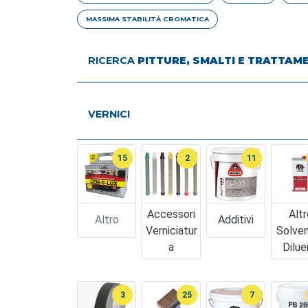
MASSIMA STABILITÀ CROMATICA
RICERCA
PITTURE, SMALTI E TRATTAM
VERNICI
15
2
11
Accessori
Altr
Altro
Additivi
Verniciatur
Solven
A
Dilue
3
25
7