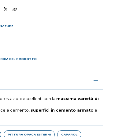
 SCENDE
I
CNICA DEL PRODOTTO
prestazioni eccellenti con la
massima varietà di
lce e cemento,
superfici in cemento armato
e
PITTURA OPACA ESTERNI
CAPAROL