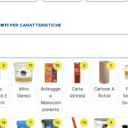
ENTI
PER CARATTERISTICHE
2
77
70
2
1
o
Altro
Antiruggin
Carta
Cartone A
F
ti E
Vernici
E
Vetrata
Rotoli
Sm
nti
Monocom
So
Ponente
14
7
13
14
9