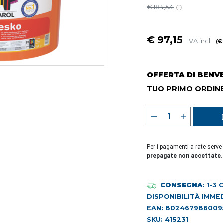
€ 184,53
€ 97,15
IVA incl.
(€
OFFERTA DI BENV
TUO PRIMO ORDINE
Per i pagamenti a rate serve
prepagate non accettate
.
CONSEGNA
: 1-3
DISPONIBILITÀ IMME
EAN: 802467986009
SKU: 415231