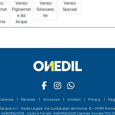
ci
Vernici
Vernici
Vernici
ntat
Pigmentat
Silossanic
Speciali
A
E Ad
He
nte
Acqua
Garanzia
Recesso
Sicurezza
Cookies
Privacy
Reg
Macarra s.r.l. - Sede Legale: Via Guidubaldo del Monte, 61 - 00197 Roma
a: 04809541008 - Codice Fiscale: 04809541008 Capitale Sociale 700.00