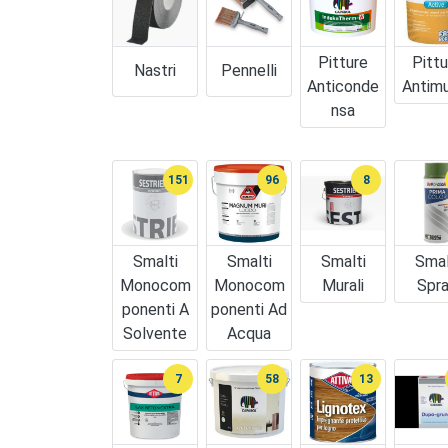
Pitture
Pittu
Nastri
Pennelli
Anticonde
Antim
Nsa
151
96
8
Smalti
Smalti
Smalti
Smal
Monocom
Monocom
Murali
Spr
Ponenti A
Ponenti Ad
Solvente
Acqua
7
58
13