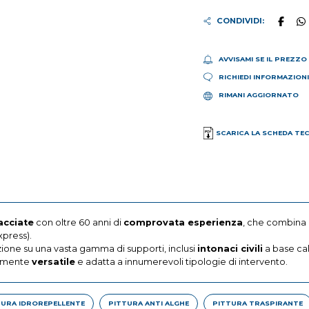
CONDIVIDI:
AVVISAMI SE IL PREZZO
RICHIEDI INFORMAZION
RIMANI AGGIORNATO
SCARICA LA SCHEDA TE
acciate
con oltre 60 anni di
comprovata esperienza
, che combina 
xpress).
zione su una vasta gamma di supporti, inclusi
intonaci civili
a base ca
mamente
versatile
e adatta a innumerevoli tipologie di intervento.
TURA IDROREPELLENTE
PITTURA ANTI ALGHE
PITTURA TRASPIRANTE