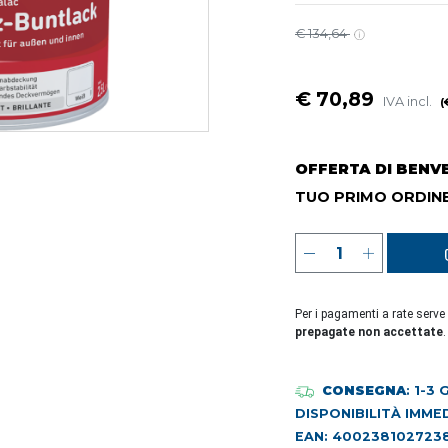
€ 134,64
€ 70,89
IVA incl.
(
OFFERTA DI BENV
TUO PRIMO ORDINE
Per i pagamenti a rate serve
prepagate non accettate
.
CONSEGNA
: 1-3
DISPONIBILITÀ IMME
EAN: 400238102723