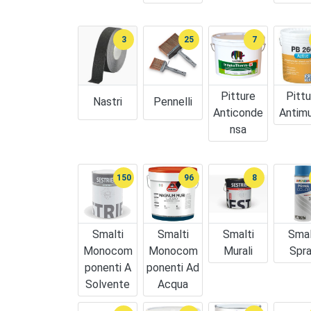
3
25
7
Pitture
Pittu
Nastri
Pennelli
Anticonde
Antim
Nsa
150
96
8
Smalti
Smalti
Smalti
Smal
Monocom
Monocom
Murali
Spr
Ponenti A
Ponenti Ad
Solvente
Acqua