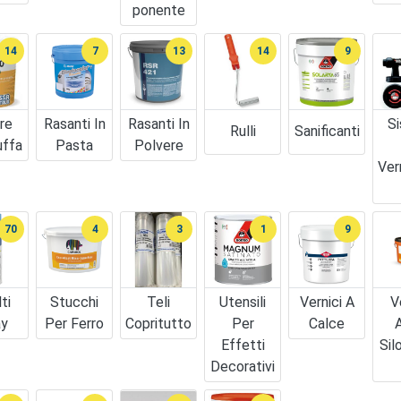
Ponente
14
7
13
14
9
re
Rasanti In
Rasanti In
Si
Rulli
Sanificanti
uffa
Pasta
Polvere
Ver
70
4
3
1
9
ti
Stucchi
Teli
Utensili
Vernici A
V
ay
Per Ferro
Copritutto
Per
Calce
A
Effetti
Sil
Decorativi