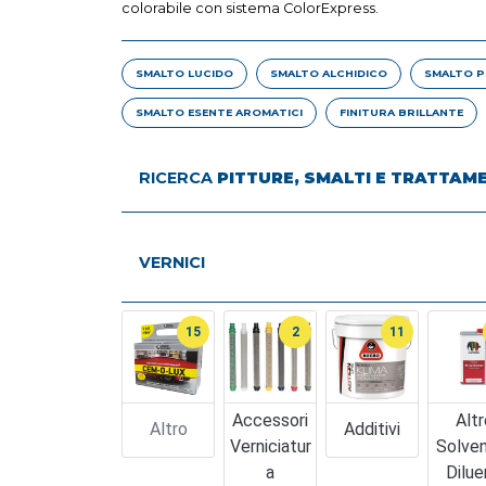
colorabile con sistema ColorExpress.
SMALTO LUCIDO
SMALTO ALCHIDICO
SMALTO P
SMALTO ESENTE AROMATICI
FINITURA BRILLANTE
RICERCA
PITTURE, SMALTI E TRATTAM
VERNICI
15
2
11
Accessori
Altr
Altro
Additivi
Verniciatur
Solven
A
Dilue