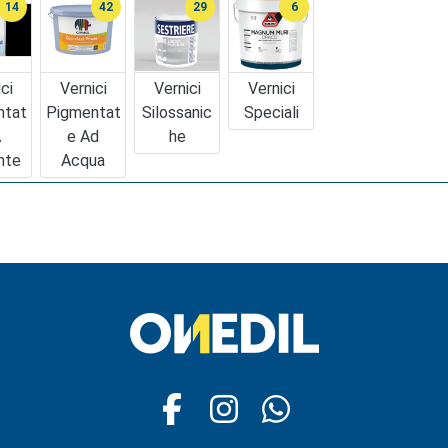
14
42
29
6
ci
Vernici
Vernici
Vernici
ntat
Pigmentat
Silossanic
Speciali
A
E Ad
He
nte
Acqua