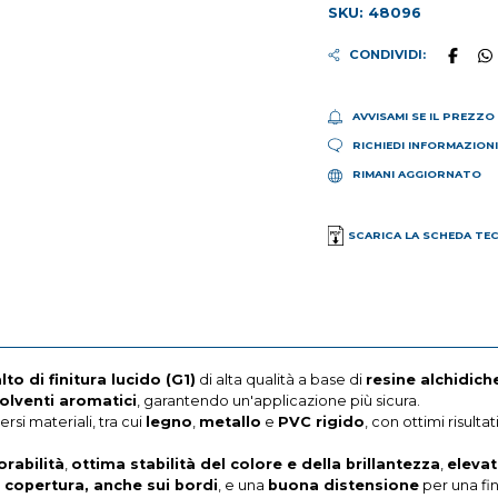
SKU: 48096
CONDIVIDI:
AVVISAMI SE IL PREZZO
RICHIEDI INFORMAZION
RIMANI AGGIORNATO
SCARICA LA SCHEDA TE
to di finitura lucido (G1)
di alta qualità a base di
resine alchidich
olventi aromatici
, garantendo un'applicazione più sicura.
rsi materiali, tra cui
legno
,
metallo
e
PVC rigido
, con ottimi risultati
orabilità
,
ottima stabilità del colore e della brillantezza
,
elevat
 copertura, anche sui bordi
, e una
buona distensione
per una fin