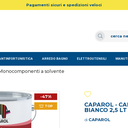
Pagamenti sicuri e spedizioni veloci
ANTINFORTUNISTICA
ARREDO BAGNO
ELETTROUTENSILI
MANUTE
Monocomponenti a solvente
-47%
CAPAROL - C
TOP
BIANCO 2,5 LT
CAPAROL
di