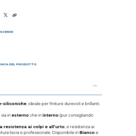
 SCENDE
I
CNICA DEL PRODOTTO
e-siliconiche
, ideale per finiture durevoli e brillanti.
 sia in
esterno
che in
interno
(pur consigliando
a resistenza ai colpi e all’urto
, e resistenza ai
itura liscia e professionale. Disponibile in
Bianco
e