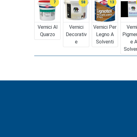
7
58
13
Vernici Al
Vernici
Vernici Per
Verni
Quarzo
Decorativ
Legno A
Pigme
E
Solventi
E 
Solve