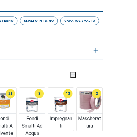
ESTERNO
SMALTO INTERNO
CAPAROL SMALTO
21
3
13
2
ondi
Fondi
Impregnan
Mascherat
alti A
Smalti Ad
Ti
Ura
lvente
Acqua