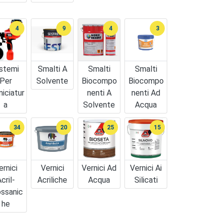
4
9
4
3
stemi
Smalti A
Smalti
Smalti
Per
Solvente
Biocompo
Biocompo
niciatur
Nenti A
Nenti Ad
A
Solvente
Acqua
34
20
25
15
ernici
Vernici
Vernici Ad
Vernici Ai
cril-
Acriliche
Acqua
Silicati
ossanic
He