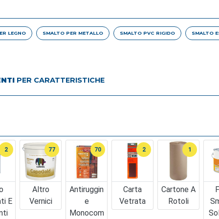
ER LEGNO
SMALTO PER METALLO
SMALTO PVC RIGIDO
SMALTO 
ENTI
PER CARATTERISTICHE
2
77
70
2
1
o
Altro
Antiruggin
Carta
Cartone A
F
ti E
Vernici
E
Vetrata
Rotoli
Sm
nti
Monocom
So