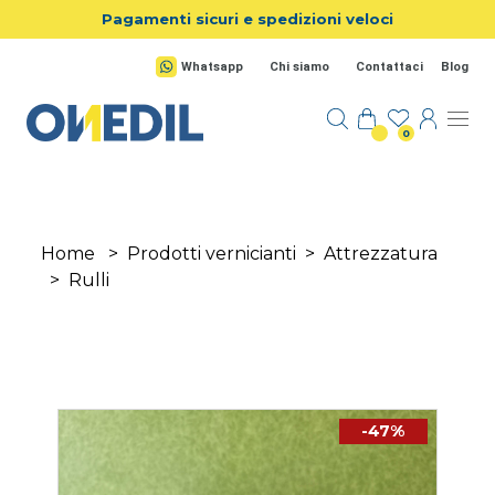
Salta al contenuto principale
Pagamenti sicuri e spedizioni veloci
Whatsapp
Chi siamo
Contattaci
Blog
0
Home
>
Prodotti vernicianti
>
Attrezzatura
>
Rulli
-47%