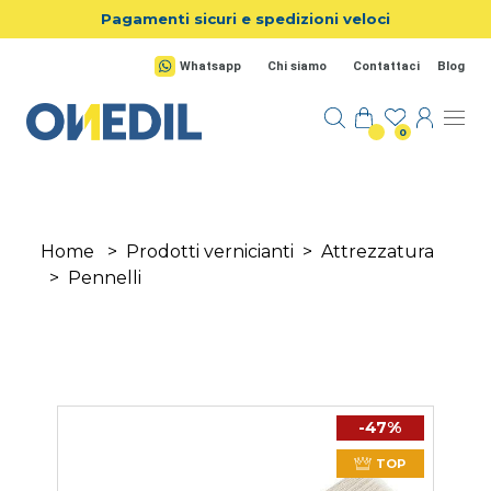
Salta al contenuto principale
Pagamenti sicuri e spedizioni veloci
Whatsapp
Chi siamo
Contattaci
Blog
0
Home
>
Prodotti vernicianti
>
Attrezzatura
>
Pennelli
-47%
TOP