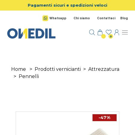
Salta al contenuto principale
Pagamenti sicuri e spedizioni veloci
Whatsapp
Chi siamo
Contattaci
Blog
0
Home
>
Prodotti vernicianti
>
Attrezzatura
>
Pennelli
-47%