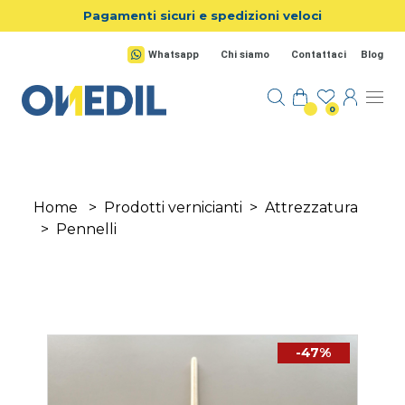
Salta al contenuto principale
Pagamenti sicuri e spedizioni veloci
Whatsapp
Chi siamo
Contattaci
Blog
0
Home
>
Prodotti vernicianti
>
Attrezzatura
>
Pennelli
-47%