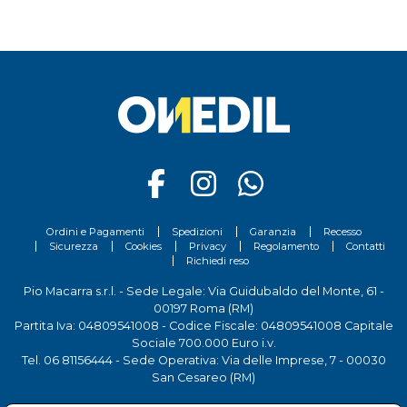
Ordini e Pagamenti
Spedizioni
Garanzia
Recesso
Sicurezza
Cookies
Privacy
Regolamento
Contatti
Richiedi reso
Pio Macarra s.r.l. - Sede Legale: Via Guidubaldo del Monte, 61 -
00197 Roma (RM)
Partita Iva: 04809541008 - Codice Fiscale: 04809541008 Capitale
Sociale 700.000 Euro i.v.
Tel.
06 81156444
- Sede Operativa: Via delle Imprese, 7 - 00030
San Cesareo (RM)