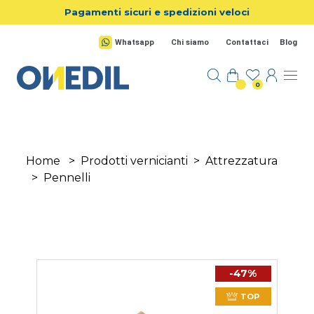
Salta al contenuto principale
Pagamenti sicuri e spedizioni veloci
Whatsapp
Chi siamo
Contattaci
Blog
0
Home
>
Prodotti vernicianti
>
Attrezzatura
>
Pennelli
-47%
TOP