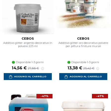
CEBOS
CEBOS
Additivo glitter argento decorativo in
Additivo glitter oro decorativo polvere
polvere 225 ml
per pittura finiture murali
Disponibile 1-3 giorni
Disponibile 1-3 giorni
Prezzo scontato
Prezzo di listino
Prezzo scontato
Prezzo di listino
14,56 €
13,38 €
27,66 €
25,42 €
AGGIUNGI AL CARRELLO
AGGIUNGI AL CARRELLO
-47%
-47%