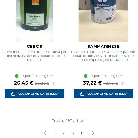
CEBOS
SAMMARINESE
- tone metal 1 lt finitura decorativa per
Pavideco resina epossidica trasparente
interni dall'aspetto sabbiato e colore
colabile alti spessori 1 lt catalizzatore
metallico
non compreso ( cod.9410.0220)
Disponibile 1-3 giorni
Disponibile 1-3 giorni
Prezzo scontato
Prezzo di listino
Prezzo scontato
Prezzo di listino
26,45 €
37,22 €
50,24 €
70,70 €
AGGIUNGI AL CARRELLO
AGGIUNGI AL CARRELLO
Trovati 197 articoli
1
2
3
17