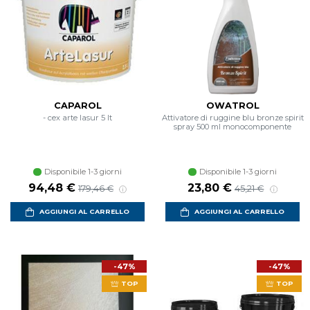
CAPAROL
OWATROL
- cex arte lasur 5 lt
Attivatore di ruggine blu bronze spirit
spray 500 ml monocomponente
Disponibile 1-3 giorni
Disponibile 1-3 giorni
Prezzo scontato
Prezzo di listino
Prezzo scontato
Prezzo di listin
94,48 €
23,80 €
179,46 €
45,21 €
AGGIUNGI AL CARRELLO
AGGIUNGI AL CARRELLO
-47%
-47%
TOP
TOP