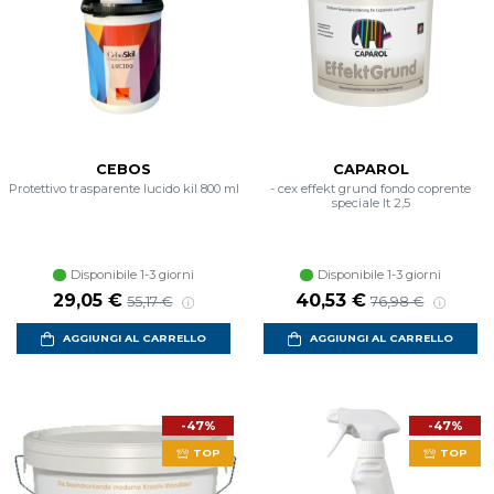
CEBOS
CAPAROL
Protettivo trasparente lucido kil 800 ml
- cex effekt grund fondo coprente
speciale lt 2,5
Disponibile 1-3 giorni
Disponibile 1-3 giorni
Prezzo scontato
Prezzo di listino
Prezzo scontato
Prezzo di listino
29,05 €
40,53 €
55,17 €
76,98 €
AGGIUNGI AL CARRELLO
AGGIUNGI AL CARRELLO
-47%
-47%
TOP
TOP