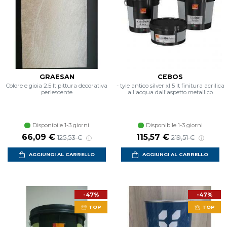
GRAESAN
CEBOS
Colore e gioia 2.5 lt pittura decorativa
- tyle antico silver xl 5 lt finitura acrilica
perlescente
all'acqua dall'aspetto metallico
Disponibile 1-3 giorni
Disponibile 1-3 giorni
Prezzo scontato
Prezzo di listino
Prezzo scontato
Prezzo di listin
66,09 €
115,57 €
125,53 €
219,51 €
AGGIUNGI AL CARRELLO
AGGIUNGI AL CARRELLO
-47%
-47%
TOP
TOP