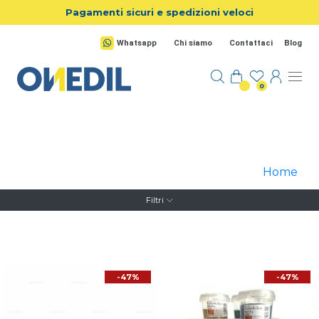
Salta al contenuto principale
Pagamenti sicuri e spedizioni veloci
Whatsapp
Chi siamo
Contattaci
Blog
0
Home
Filtri
-47%
-47%