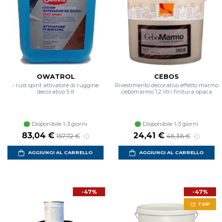
OWATROL
CEBOS
- rust spirit attivatore di ruggine
Rivestimento decorativo effetto marmo
decorativo 5 lt
cebomarmo 1,2 litri finitura opaca
Disponibile 1-3 giorni
Disponibile 1-3 giorni
Prezzo scontato
Prezzo di listino
Prezzo scontato
Prezzo di listino
83,04 €
24,41 €
157,72 €
46,36 €
AGGIUNGI AL CARRELLO
AGGIUNGI AL CARRELLO
-47%
-47%
TOP