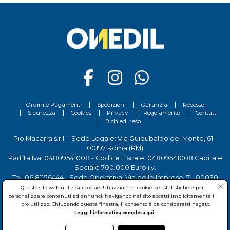
Ordini e Pagamenti
Spedizioni
Garanzia
Recesso
Sicurezza
Cookies
Privacy
Regolamento
Contatti
Richiedi reso
Pio Macarra s.r.l. - Sede Legale: Via Guidubaldo del Monte, 61 -
00197 Roma (RM)
Partita Iva: 04809541008 - Codice Fiscale: 04809541008 Capitale
Sociale 700.000 Euro i.v.
Tel.
06 81156444
- Sede Operativa: Via delle Imprese, 7 - 00030
San Cesareo (RM)
Questo sito web utilizza i cookie. Utilizziamo i cookie per statistiche e per
personalizzare contenuti ed annunci. Navigando nel sito accetti implicitamente il
loro utilizzo. Chiudendo questa finestra, il consenso è da considerarsi negato.
Leggi l'informativa completa qui.