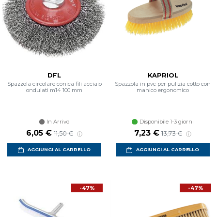
DFL
KAPRIOL
Spazzola circolare conica fili acciaio
Spazzola in pvc per pulizia cotto con
ondulati m14 100 mm
manico ergonomico
In Arrivo
Disponibile 1-3 giorni
Prezzo scontato
Prezzo di listino
Prezzo scontato
Prezzo di listino
6,05 €
7,23 €
11,50 €
13,73 €
AGGIUNGI AL CARRELLO
AGGIUNGI AL CARRELLO
-47%
-47%