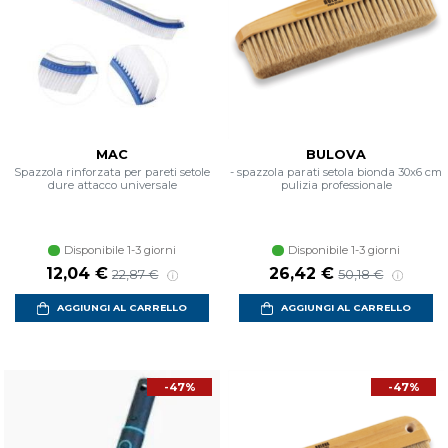
MAC
BULOVA
Spazzola rinforzata per pareti setole
- spazzola parati setola bionda 30x6 cm
dure attacco universale
pulizia professionale
Disponibile 1-3 giorni
Disponibile 1-3 giorni
Prezzo scontato
Prezzo di listino
Prezzo scontato
Prezzo di listin
12,04 €
26,42 €
22,87 €
50,18 €
AGGIUNGI AL CARRELLO
AGGIUNGI AL CARRELLO
-47%
-47%