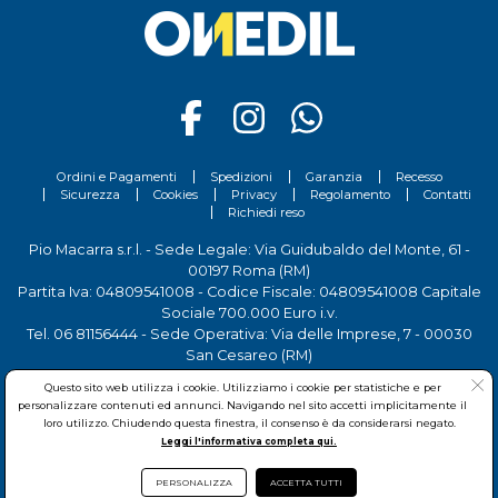
Ordini e Pagamenti
Spedizioni
Garanzia
Recesso
Sicurezza
Cookies
Privacy
Regolamento
Contatti
Richiedi reso
Pio Macarra s.r.l. - Sede Legale: Via Guidubaldo del Monte, 61 -
00197 Roma (RM)
Partita Iva: 04809541008 - Codice Fiscale: 04809541008 Capitale
Sociale 700.000 Euro i.v.
Tel.
06 81156444
- Sede Operativa: Via delle Imprese, 7 - 00030
San Cesareo (RM)
Questo sito web utilizza i cookie. Utilizziamo i cookie per statistiche e per
personalizzare contenuti ed annunci. Navigando nel sito accetti implicitamente il
loro utilizzo. Chiudendo questa finestra, il consenso è da considerarsi negato.
Leggi l'informativa completa qui.
PERSONALIZZA
ACCETTA TUTTI
© Pio Macarra s.r.l.
2026Copyright:
www.onedil.it
- All Rights