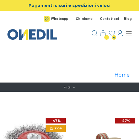
Salta al contenuto principale
Pagamenti sicuri e spedizioni veloci
Whatsapp
Chi siamo
Contattaci
Blog
0
Home
Filtri
-47%
-47%
TOP