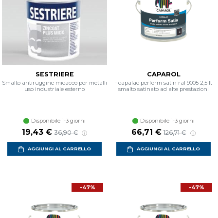
SESTRIERE
CAPAROL
Smalto antiruggine micaceo per metalli
- capalac perform satin ral 9005 2,5 lt
uso industriale esterno
smalto satinato ad alte prestazioni
Disponibile 1-3 giorni
Disponibile 1-3 giorni
19,43 €
66,71 €
36,90 €
126,71 €
AGGIUNGI AL CARRELLO
AGGIUNGI AL CARRELLO
-47%
-47%