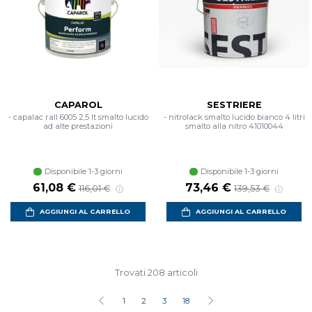
CAPAROL
SESTRIERE
- capalac rall 6005 2,5 lt smalto lucido
- nitrolack smalto lucido bianco 4 litri
ad alte prestazioni
smalto alla nitro 41010044
Disponibile 1-3 giorni
Disponibile 1-3 giorni
61,08 €
73,46 €
116,01 €
139,53 €
AGGIUNGI AL CARRELLO
AGGIUNGI AL CARRELLO
Trovati 208 articoli
1
2
3
18