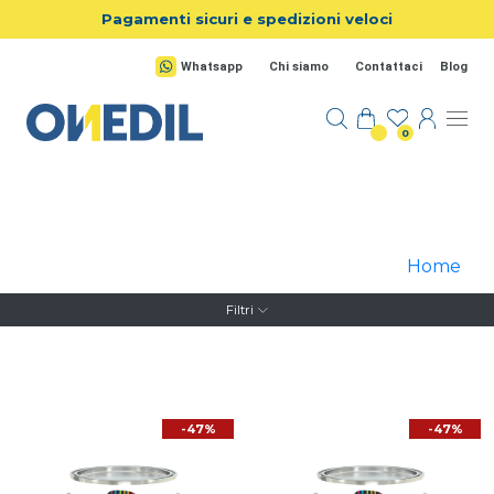
Salta al contenuto principale
Pagamenti sicuri e spedizioni veloci
Whatsapp
Chi siamo
Contattaci
Blog
0
Home
Filtri
-47%
-47%