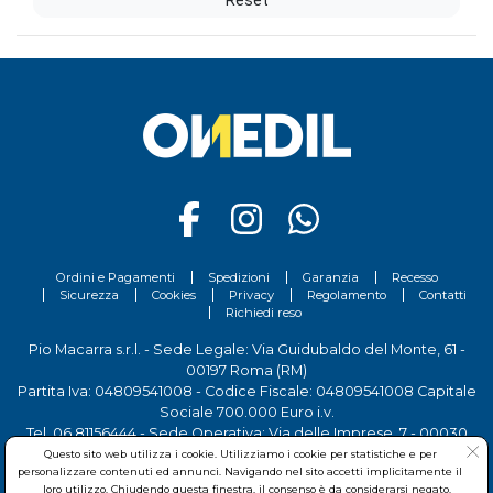
Reset
Ordini e Pagamenti
Spedizioni
Garanzia
Recesso
Sicurezza
Cookies
Privacy
Regolamento
Contatti
Richiedi reso
Pio Macarra s.r.l. - Sede Legale: Via Guidubaldo del Monte, 61 -
00197 Roma (RM)
Partita Iva: 04809541008 - Codice Fiscale: 04809541008 Capitale
Sociale 700.000 Euro i.v.
Tel.
06 81156444
- Sede Operativa: Via delle Imprese, 7 - 00030
San Cesareo (RM)
Questo sito web utilizza i cookie. Utilizziamo i cookie per statistiche e per
personalizzare contenuti ed annunci. Navigando nel sito accetti implicitamente il
loro utilizzo. Chiudendo questa finestra, il consenso è da considerarsi negato.