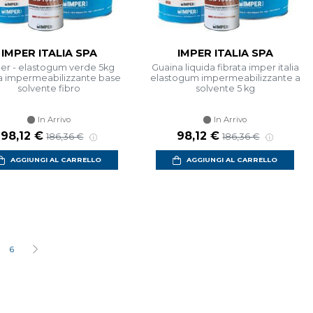
IMPER ITALIA SPA
IMPER ITALIA SPA
er - elastogum verde 5kg
Guaina liquida fibrata imper italia
a impermeabilizzante base
elastogum impermeabilizzante a
solvente fibro
solvente 5 kg
In Arrivo
In Arrivo
Prezzo scontato
Prezzo di listino
Prezzo scontato
Prezzo di listino
98,12 €
98,12 €
186,36 €
186,36 €
AGGIUNGI AL CARRELLO
AGGIUNGI AL CARRELLO
6