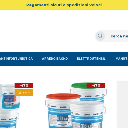
Pagamenti sicuri e spedizioni veloci
ANTINFORTUNISTICA
ARREDO BAGNO
ELETTROUTENSILI
MANUTE
-47%
-47%
TOP