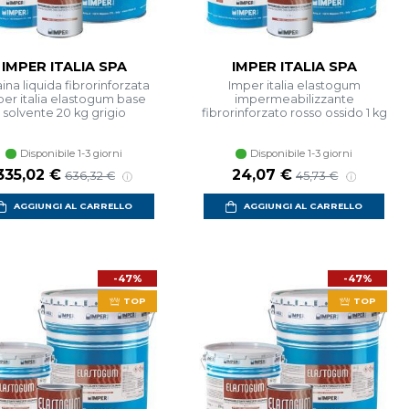
IMPER ITALIA SPA
IMPER ITALIA SPA
ina liquida fibrorinforzata
Imper italia elastogum
er italia elastogum base
impermeabilizzante
solvente 20 kg grigio
fibrorinforzato rosso ossido 1 kg
Disponibile 1-3 giorni
Disponibile 1-3 giorni
Prezzo scontato
Prezzo di listino
Prezzo scontato
Prezzo di listino
335,02 €
24,07 €
636,32 €
45,73 €
AGGIUNGI AL CARRELLO
AGGIUNGI AL CARRELLO
-47%
-47%
TOP
TOP