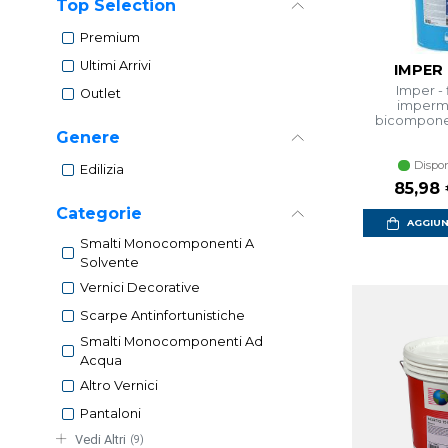
Top Selection
Premium
Ultimi Arrivi
IMPER 
Imper -
Outlet
imperme
bicomponen
Genere
Dispon
Edilizia
Prezzo
85,98
Categorie
AGGIUN
Smalti Monocomponenti A
Solvente
Vernici Decorative
Scarpe Antinfortunistiche
Smalti Monocomponenti Ad
Acqua
Altro Vernici
Pantaloni
Vedi Altri
(9)