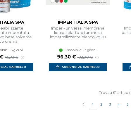
ITALIA SPA
IMPER ITALIA SPA
abilizzante
Imper - universal membrana
Imp
zato imper italia
liquida elasto-bituminosa
past
 kg base solvente
impermilizzante bianco kg 20
co crema
ibile 1-3 giorni
Disponibile 1-3 giorni
 scontato
Prezzo di listino
Prezzo scontato
Prezzo di listino
 €
96,30 €
45,73 €
182,90 €
GI AL CARRELLO
AGGIUNGI AL CARRELLO
Trovati 61 articoli
1
2
3
4
5