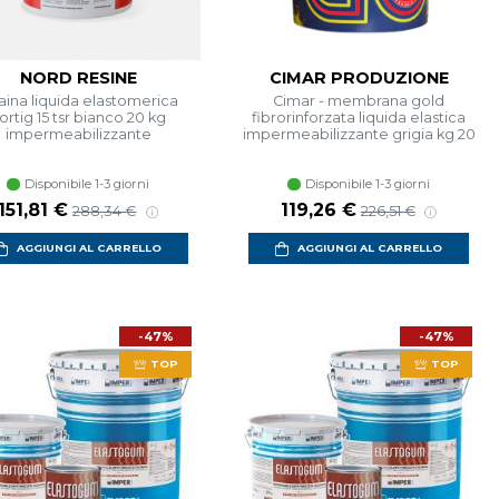
NORD RESINE
CIMAR PRODUZIONE
ina liquida elastomerica
Cimar - membrana gold
ortig 15 tsr bianco 20 kg
fibrorinforzata liquida elastica
impermeabilizzante
impermeabilizzante grigia kg 20
Disponibile 1-3 giorni
Disponibile 1-3 giorni
Prezzo scontato
Prezzo di listino
Prezzo scontato
Prezzo di listino
151,81 €
119,26 €
288,34 €
226,51 €
AGGIUNGI AL CARRELLO
AGGIUNGI AL CARRELLO
-47%
-47%
TOP
TOP