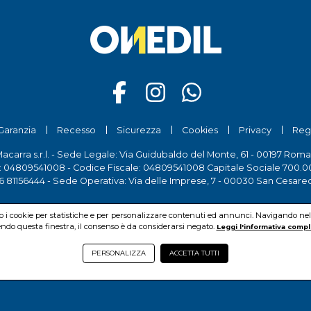
Garanzia
Recesso
Sicurezza
Cookies
Privacy
Reg
Macarra s.r.l. - Sede Legale: Via Guidubaldo del Monte, 61 - 00197 Roma
a: 04809541008 - Codice Fiscale: 04809541008 Capitale Sociale 700.00
6 81156444
- Sede Operativa: Via delle Imprese, 7 - 00030 San Cesare
mo i cookie per statistiche e per personalizzare contenuti ed annunci. Navigando nel si
do questa finestra, il consenso è da considerarsi negato.
Leggi l'informativa compl
PERSONALIZZA
ACCETTA TUTTI
© Pio Macarra s.r.l.
2026Copyright:
www.onedil.it
- All Rights Reserved.