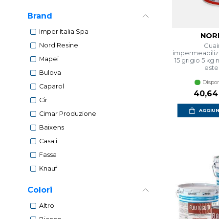
Brand
Imper Italia Spa
NORD
Nord Resine
Guai
impermeabilizz
Mapei
15 grigio 5 
ester
Bulova
Dispon
Caparol
Prezzo
40,64
Cir
AGGIUN
Cimar Produzione
Baixens
Casali
Fassa
Knauf
Colori
Altro