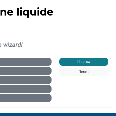
ine liquide
o wizard!
Ricerca
Reset