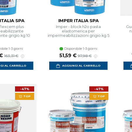
ITALIA SPA
IMPER ITALIA SPA
 flexcem plus
Imper - block h2o pasta
Gua
abilizzante
elastomerica per
n
te grigio kg 10
impermeabilizzazioni grigio kg 5
ibile 1-3 giorni
Disponibile 1-3 giorni
 scontato
Prezzo di listino
Prezzo scontato
Prezzo di listino
 €
51,59 €
163,31 €
97,98 €
GI AL CARRELLO
AGGIUNGI AL CARRELLO
-47%
-47%
TOP
TOP