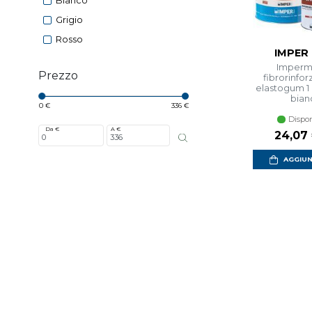
Bianco
Grigio
Rosso
IMPER 
Imperme
Prezzo
fibrorinfor
elastogum 1
bian
0 €
336 €
Dispon
Da €
A €
Prezzo
24,07
AGGIUN