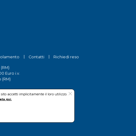
olamento
Contatti
Richiedi reso
 (RM)
0 Euro i.v.
o (RM)
to accetti implicitamente il loro utilizzo.
eta qui.