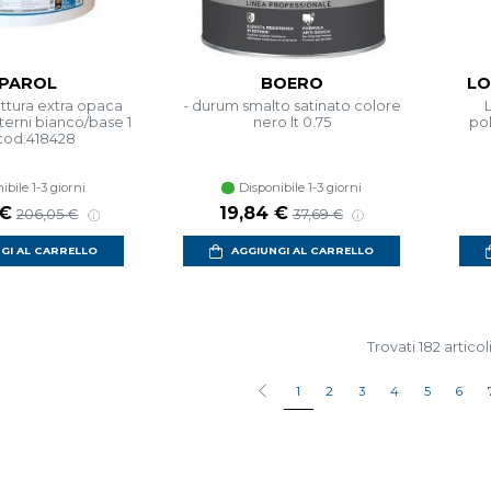
PAROL
BOERO
LO
ttura extra opaca
- durum smalto satinato colore
nterni bianco/base 1
nero lt 0.75
pol
t cod.418428
ibile 1-3 giorni
Disponibile 1-3 giorni
contato
Prezzo di listino
Prezzo scontato
Prezzo di listino
 €
19,84 €
206,05 €
37,69 €
GI AL CARRELLO
AGGIUNGI AL CARRELLO
Trovati 182 articol
1
2
3
4
5
6