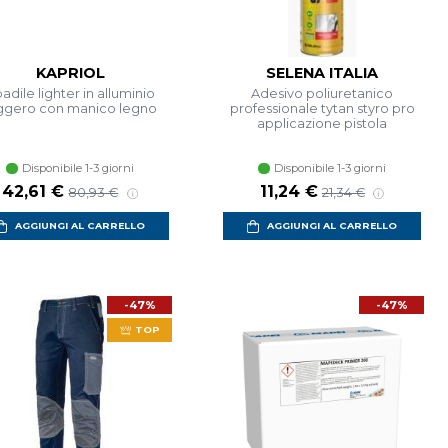
KAPRIOL
SELENA ITALIA
badile lighter in alluminio
Adesivo poliuretanico
ggero con manico legno
professionale tytan styro pro
applicazione pistola
Disponibile 1-3 giorni
Disponibile 1-3 giorni
Prezzo scontato
Prezzo di listino
Prezzo scontato
Prezzo di listino
42,61 €
11,24 €
80,93 €
21,34 €
AGGIUNGI AL CARRELLO
AGGIUNGI AL CARRELLO
-47%
-47%
TOP