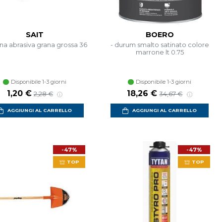
SAIT
BOERO
a abrasiva grana grossa 36
- durum smalto satinato colore
marrone lt 0.75
Disponibile 1-3 giorni
Disponibile 1-3 giorni
Prezzo scontato
Prezzo di listino
Prezzo scontato
Prezzo di listino
1,20 €
18,26 €
2,28 €
34,67 €
AGGIUNGI AL CARRELLO
AGGIUNGI AL CARRELLO
-47%
-47%
TOP
TOP