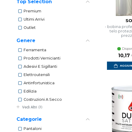
Top Selection
Premium
Ultimi Arrivi
SO
- bobina profe
Outlet
telo protez
prezz
Genere
Dispon
Ferramenta
Prezz
10,17
Prodotti Vernicianti
AGGIUN
Adesivi E Sigillanti
Elettroutensili
Antinfortunistica
Edilizia
Costruzioni A Secco
Vedi Altri
(3)
Categorie
Pantaloni