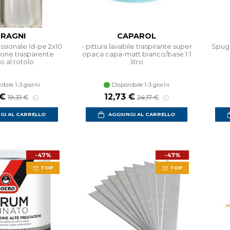
RAGNI
CAPAROL
ssionale ld-pe 2x10
- pittura lavabile traspirante super
Spugn
ione trasparente
opaca capa-matt bianco/base 1 1
o al rotolo
litro
ibile 1-3 giorni
Disponibile 1-3 giorni
o scontato
Prezzo di listino
Prezzo scontato
Prezzo di listino
 €
12,73 €
19,31 €
24,17 €
GI AL CARRELLO
AGGIUNGI AL CARRELLO
-47%
-47%
TOP
TOP