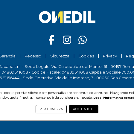
Garanzia
Recesso
Sicurezza
Cookies
Privacy
Reg
Macarra s.r.l. - Sede Legale: Via Guidubaldo del Monte, 61 - 00197 Roma
a: 04809541008 - Codice Fiscale: 04809541008 Capitale Sociale 700.00
6 81156444
- Sede Operativa: Via delle Imprese, 7 - 00030 San Cesare
mo i cookie per statistiche e per personalizzare contenuti ed annunci. Navigando nel si
do questa finestra, il consenso è da considerarsi negato.
Leggi l'informativa compl
PERSONALIZZA
ACCETTA TUTTI
© Pio Macarra s.r.l.
2026Copyright:
www.onedil.it
- All Rights Reserved.