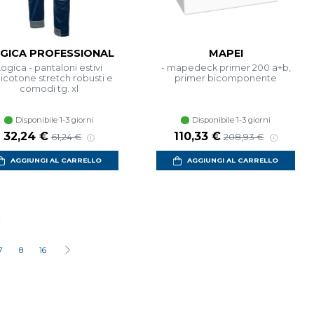
GICA PROFESSIONAL
MAPEI
Logica - pantaloni estivi
- mapedeck primer 200 a+b,
icotone stretch robusti e
primer bicomponente
comodi tg. xl
Disponibile 1-3 giorni
Disponibile 1-3 giorni
Prezzo scontato
Prezzo di listino
Prezzo scontato
Prezzo di listino
32,24 €
110,33 €
61,24 €
208,93 €
AGGIUNGI AL CARRELLO
AGGIUNGI AL CARRELLO
i
7
8
16