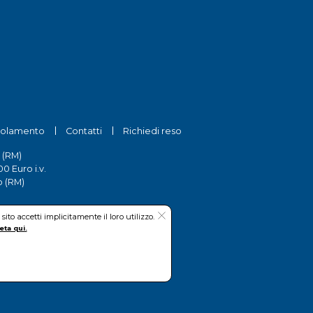
olamento
Contatti
Richiedi reso
 (RM)
0 Euro i.v.
o (RM)
to accetti implicitamente il loro utilizzo.
eta qui.