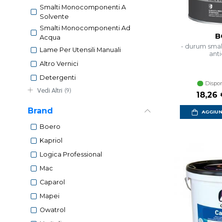
Smalti Monocomponenti A
Solvente
Smalti Monocomponenti Ad
B
Acqua
- durum smal
Lame Per Utensili Manuali
anti
Altro Vernici
Detergenti
Dispon
Vedi Altri
(9)
Prezzo
18,26
Brand
AGGIUN
Boero
Kapriol
Logica Professional
Mac
Caparol
Mapei
Owatrol