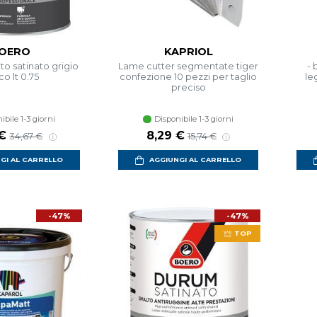
OERO
KAPRIOL
to satinato grigio
Lame cutter segmentate tiger
- 
co lt 0.75
confezione 10 pezzi per taglio
le
preciso
ibile 1-3 giorni
Disponibile 1-3 giorni
 scontato
Prezzo di listino
Prezzo scontato
Prezzo di listino
 €
8,29 €
34,67 €
15,74 €
GI AL CARRELLO
AGGIUNGI AL CARRELLO
-47%
-47%
TOP