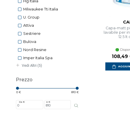
Hg Italia
Milwaukee Tti Italia
U. Group
CA
Attiva
Capa-matt pi
lavabile per i
Sestriere
12.5 l
Bulova
Dispon
Nord Resine
Prezzo s
108,49
Imper Italia Spa
Vedi Altri (5)
AGGIUN
Prezzo
0 €
810 €
Da €
A €