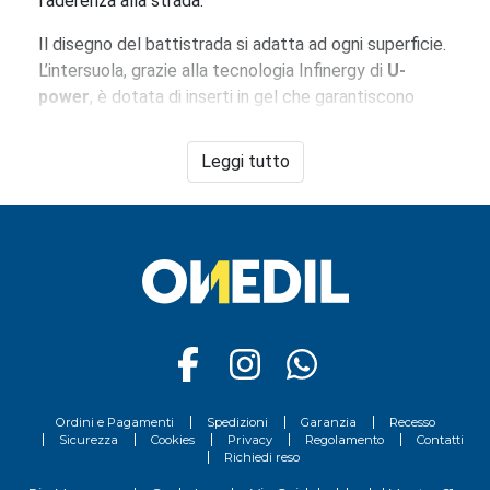
l’aderenza alla strada.
Il disegno del battistrada si adatta ad ogni superficie.
L’intersuola, grazie alla tecnologia Infinergy di
U-
power
, è dotata di inserti in gel che garantiscono
un’ammortizzazione ottimale e una camminata più
confortevole e meno faticosa.
Leggi tutto
Oltre ad essere scarpe comode per il lavoro,
le
scarpe U-power
sono ormai diventate anche trendy,
adatte dunque anche al tempo libero.
Ordini e Pagamenti
Spedizioni
Garanzia
Recesso
Sicurezza
Cookies
Privacy
Regolamento
Contatti
Richiedi reso