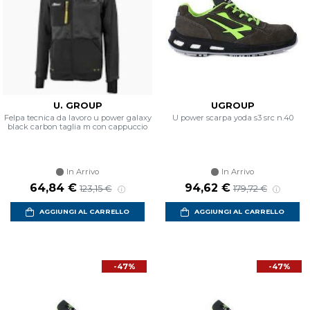
U. GROUP
UGROUP
Felpa tecnica da lavoro u power galaxy
U power scarpa yoda s3 src n.40
black carbon taglia m con cappuccio
In Arrivo
In Arrivo
Prezzo scontato
Prezzo di listino
Prezzo scontato
Prezzo di listino
64,84 €
94,62 €
123,15 €
179,72 €
AGGIUNGI AL CARRELLO
AGGIUNGI AL CARRELLO
-47%
-47%