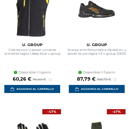
U. GROUP
U. GROUP
Gilet tecnico u power universe
Scarpa antinfortunistica s1p esd src u
antivento taglia l deep blue u group
power bruce taglia 43 u group 20026
Disponibile 1-3 giorni
Disponibile 1-3 giorni
Prezzo scontato
Prezzo di listino
Prezzo scontato
Prezzo di listino
60,26 €
87,79 €
114,45 €
166,75 €
AGGIUNGI AL CARRELLO
AGGIUNGI AL CARRELLO
-47%
-47%