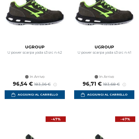
UGROUP
UGROUP
U power scarpa yoda s3 src n.42
U power scarpa yoda s3 src n.41
In Arrivo
In Arrivo
Prezzo scontato
Prezzo di listino
Prezzo scontato
Prezzo di listino
96,54 €
96,71 €
183,36 €
183,68 €
AGGIUNGI AL CARRELLO
AGGIUNGI AL CARRELLO
-47%
-47%