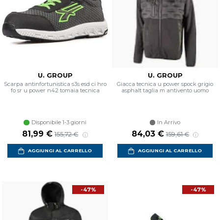
U. GROUP
U. GROUP
Scarpa antinfortunistica s3s esd ci hro
Giacca tecnica u power spock grigio
fo sr u power n42 tomaia tecnica
asphalt taglia m antivento uomo
Disponibile 1-3 giorni
In Arrivo
Prezzo scontato
Prezzo di listino
Prezzo scontato
Prezzo di listin
81,99 €
84,03 €
155,72 €
159,61 €
AGGIUNGI AL CARRELLO
AGGIUNGI AL CARRELLO
-47%
-47%