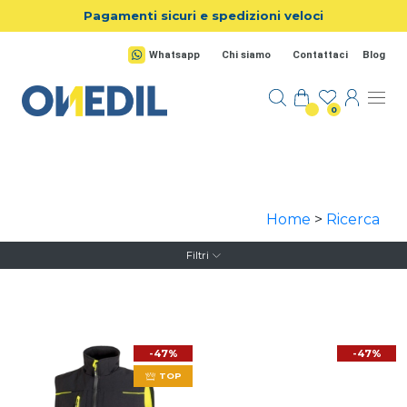
Salta al contenuto principale
Pagamenti sicuri e spedizioni veloci
Whatsapp
Chi siamo
Contattaci
Blog
0
Home
>
Ricerca
Filtri
-47%
-47%
TOP