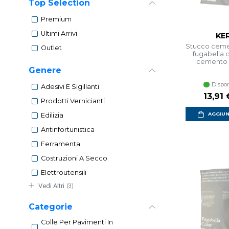
Top Selection
Premium
Ultimi Arrivi
KE
Stucco cemen
Outlet
fugabella c
cemento a
Genere
Dispon
Adesivi E Sigillanti
13,91 
Prodotti Vernicianti
AGGIUN
Edilizia
Antinfortunistica
Ferramenta
Costruzioni A Secco
Elettroutensili
Vedi Altri
(3)
Categorie
Colle Per Pavimenti In