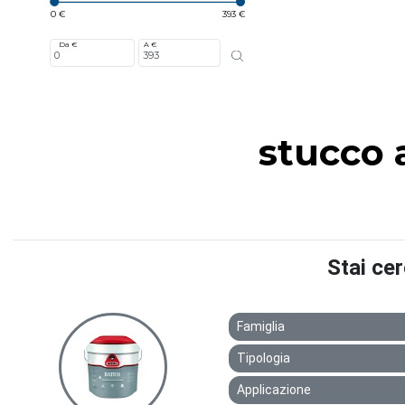
0 €
393 €
Da €
A €
stucco 
Stai ce
Famiglia
Tipologia
Applicazione