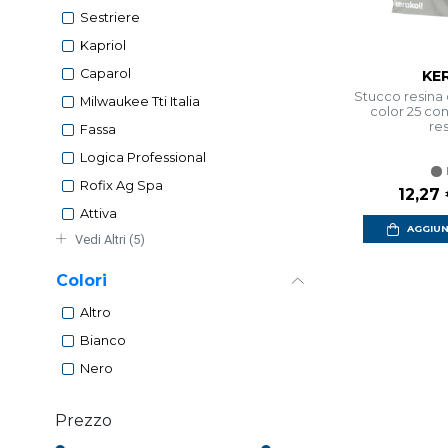
Sestriere
Kapriol
Caparol
KE
Stucco resina
Milwaukee Tti Italia
color 25 con
re
Fassa
Logica Professional
Rofix Ag Spa
12,27
Attiva
AGGIUN
Vedi Altri (5)
Colori
Altro
Bianco
Nero
Prezzo