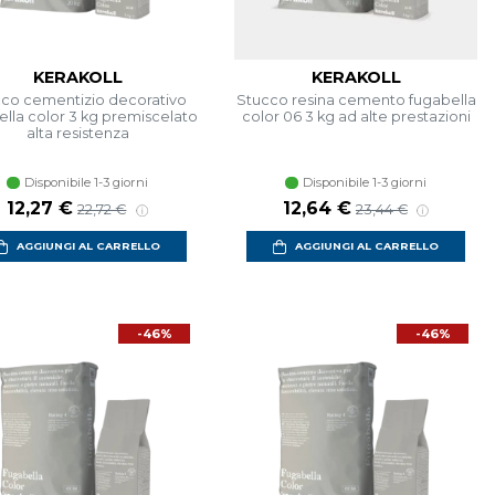
KERAKOLL
KERAKOLL
co cementizio decorativo
Stucco resina cemento fugabella
ella color 3 kg premiscelato
color 06 3 kg ad alte prestazioni
alta resistenza
Disponibile 1-3 giorni
Disponibile 1-3 giorni
12,27 €
12,64 €
22,72 €
23,44 €
AGGIUNGI AL CARRELLO
AGGIUNGI AL CARRELLO
-46%
-46%