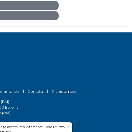
olamento
Contatti
Richiedi reso
 (RM)
0 Euro i.v.
o (RM)
to accetti implicitamente il loro utilizzo.
eta qui.