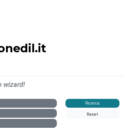
nedil.it
o wizard!
Ricerca
Reset