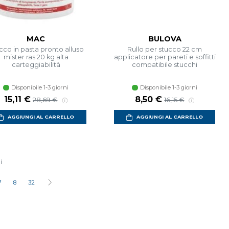
MAC
BULOVA
cco in pasta pronto alluso
Rullo per stucco 22 cm
mister ras 20 kg alta
applicatore per pareti e soffitti
carteggiabilità
compatibile stucchi
Disponibile 1-3 giorni
Disponibile 1-3 giorni
15,11 €
8,50 €
28,69 €
16,15 €
AGGIUNGI AL CARRELLO
AGGIUNGI AL CARRELLO
i
7
8
32