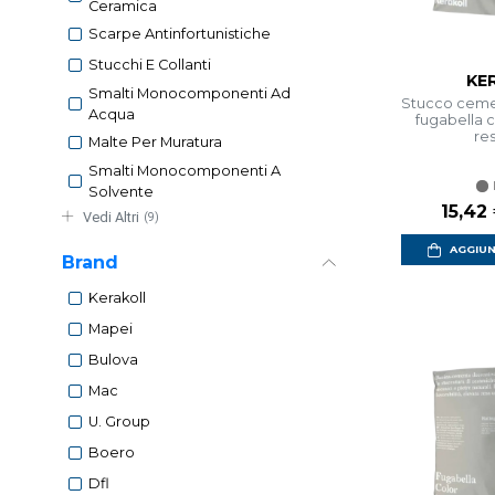
Ceramica
Scarpe Antinfortunistiche
Stucchi E Collanti
KE
Smalti Monocomponenti Ad
Stucco cemen
Acqua
fugabella c
re
Malte Per Muratura
Smalti Monocomponenti A
Solvente
15,42
Vedi Altri
(9)
AGGIUN
Brand
Kerakoll
Mapei
Bulova
Mac
U. Group
Boero
Dfl