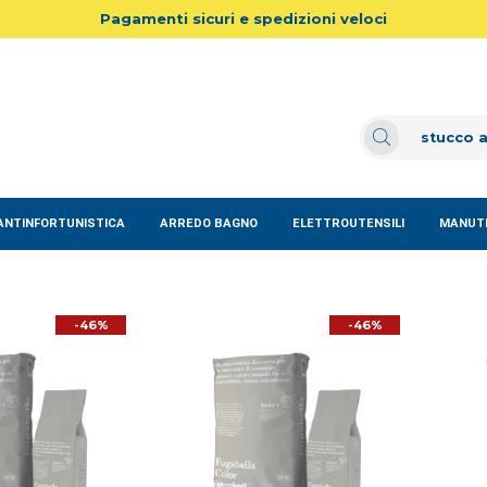
Pagamenti sicuri e spedizioni veloci
ANTINFORTUNISTICA
ARREDO BAGNO
ELETTROUTENSILI
MANUTE
-46%
-46%