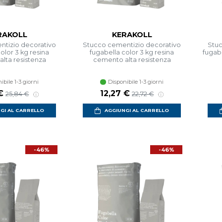
RAKOLL
KERAKOLL
tizio decorativo
Stucco cementizio decorativo
Stuc
olor 3 kg resina
fugabella color 3 kg resina
fugab
lta resistenza
cemento alta resistenza
ibile 1-3 giorni
Disponibile 1-3 giorni
€
12,27 €
25,84 €
22,72 €
GI AL CARRELLO
AGGIUNGI AL CARRELLO
-46%
-46%