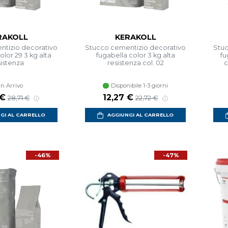
RAKOLL
KERAKOLL
tizio decorativo
Stucco cementizio decorativo
Stuc
olor 29 3 kg alta
fugabella color 3 kg alta
fu
sistenza
resistenza col. 02
c
In Arrivo
Disponibile 1-3 giorni
 €
12,27 €
28,71 €
22,72 €
GI AL CARRELLO
AGGIUNGI AL CARRELLO
-46%
-47%