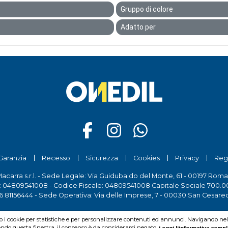
Gruppo di colore
Adatto per
Garanzia
Recesso
Sicurezza
Cookies
Privacy
Reg
Macarra s.r.l. - Sede Legale: Via Guidubaldo del Monte, 61 - 00197 Roma
a: 04809541008 - Codice Fiscale: 04809541008 Capitale Sociale 700.00
6 81156444
- Sede Operativa: Via delle Imprese, 7 - 00030 San Cesare
mo i cookie per statistiche e per personalizzare contenuti ed annunci. Navigando nel si
do questa finestra, il consenso è da considerarsi negato.
Leggi l'informativa compl