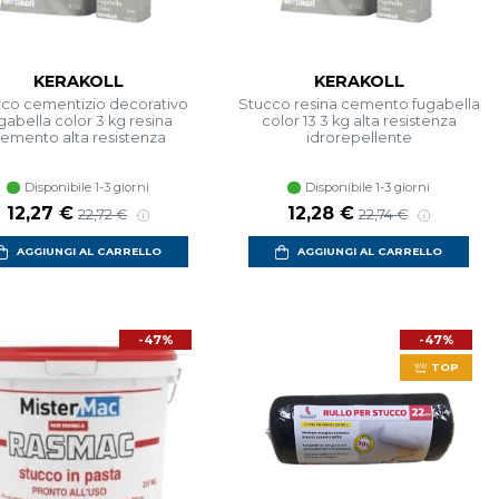
KERAKOLL
KERAKOLL
co cementizio decorativo
Stucco resina cemento fugabella
gabella color 3 kg resina
color 13 3 kg alta resistenza
emento alta resistenza
idrorepellente
Disponibile 1-3 giorni
Disponibile 1-3 giorni
12,27 €
12,28 €
22,72 €
22,74 €
AGGIUNGI AL CARRELLO
AGGIUNGI AL CARRELLO
-47%
-47%
TOP