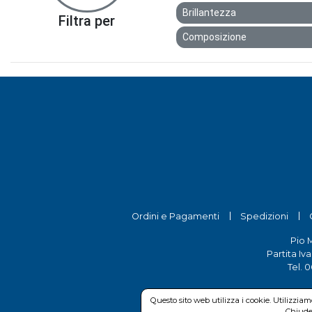
Brillantezza
Filtra per
Composizione
Ordini e Pagamenti
Spedizioni
Pio 
Partita Iv
Tel.
0
Questo sito web utilizza i cookie. Utilizzia
Chiuden