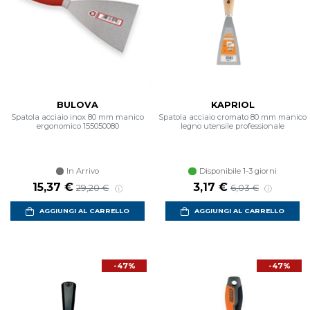
BULOVA
KAPRIOL
Spatola acciaio inox 80 mm manico
Spatola acciaio cromato 80 mm manico
ergonomico 155050080
legno utensile professionale
In Arrivo
Disponibile 1-3 giorni
Prezzo scontato
Prezzo di listino
Prezzo scontato
Prezzo di listino
15,37 €
3,17 €
29,20 €
6,03 €
AGGIUNGI AL CARRELLO
AGGIUNGI AL CARRELLO
-47%
-47%