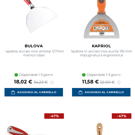
BULOVA
KAPRIOL
- spatola acciaio inox antislip 127mm
Spatola in acciaio inox punta 150 mm
manico rosso
impugnatura ergonomica
Disponibile 1-3 giorni
Disponibile 1-3 giorni
Prezzo scontato
Prezzo di listino
Prezzo scontato
Prezzo di listino
18,02 €
11,58 €
34,23 €
22,00 €
AGGIUNGI AL CARRELLO
AGGIUNGI AL CARRELLO
-47%
-47%