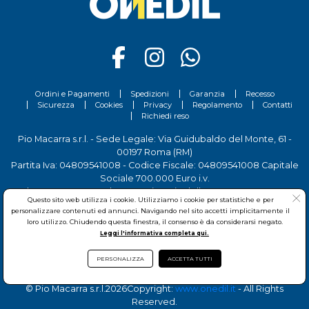
Ordini e Pagamenti
Spedizioni
Garanzia
Recesso
Sicurezza
Cookies
Privacy
Regolamento
Contatti
Richiedi reso
Pio Macarra s.r.l. - Sede Legale: Via Guidubaldo del Monte, 61 -
00197 Roma (RM)
Partita Iva: 04809541008 - Codice Fiscale: 04809541008 Capitale
Sociale 700.000 Euro i.v.
Tel.
06 81156444
- Sede Operativa: Via delle Imprese, 7 - 00030
Questo sito web utilizza i cookie. Utilizziamo i cookie per statistiche e per
San Cesareo (RM)
personalizzare contenuti ed annunci. Navigando nel sito accetti implicitamente il
loro utilizzo. Chiudendo questa finestra, il consenso è da considerarsi negato.
Leggi l'informativa completa qui.
PERSONALIZZA
ACCETTA TUTTI
© Pio Macarra s.r.l.
2026Copyright:
www.onedil.it
- All Rights
Reserved.