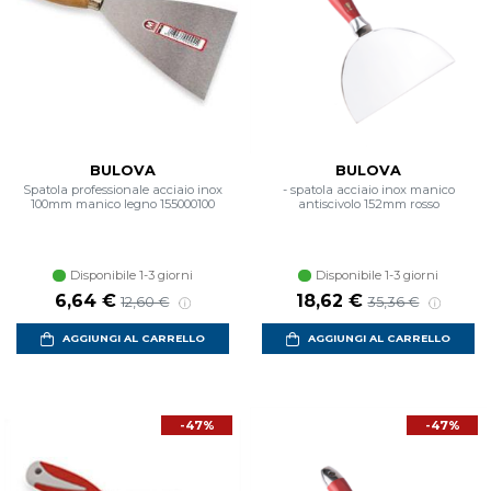
BULOVA
BULOVA
Spatola professionale acciaio inox
- spatola acciaio inox manico
100mm manico legno 155000100
antiscivolo 152mm rosso
Disponibile 1-3 giorni
Disponibile 1-3 giorni
Prezzo scontato
Prezzo di listino
Prezzo scontato
Prezzo di listino
6,64 €
18,62 €
12,60 €
35,36 €
AGGIUNGI AL CARRELLO
AGGIUNGI AL CARRELLO
-47%
-47%