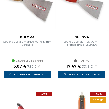
BULOVA
BULOVA
Spatola acciaio manico legno 30 mm
Spatola acciaio inox 100 mm
versatile
professionale 155050100
Disponibile 1-3 giorni
In Arrivo
Prezzo scontato
Prezzo di listino
Prezzo scontato
Prezzo di listino
3,87 €
17,47 €
7,35 €
33,19 €
AGGIUNGI AL CARRELLO
AGGIUNGI AL CARRELLO
-47%
-47%
TOP