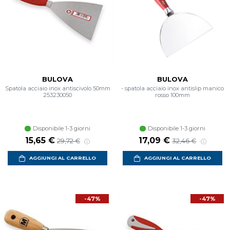
BULOVA
BULOVA
Spatola acciaio inox antiscivolo 50mm
- spatola acciaio inox antislip manico
253230050
rosso 100mm
Disponibile 1-3 giorni
Disponibile 1-3 giorni
Prezzo scontato
Prezzo di listino
Prezzo scontato
Prezzo di listino
15,65 €
17,09 €
29,72 €
32,46 €
AGGIUNGI AL CARRELLO
AGGIUNGI AL CARRELLO
-47%
-47%