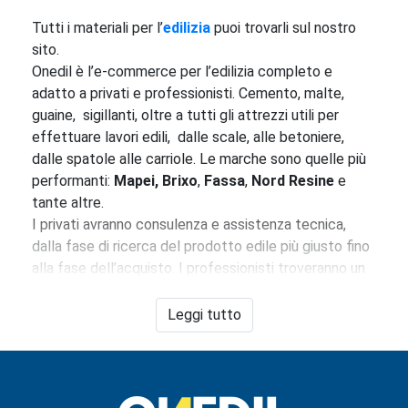
Tutti i materiali per l’
edilizia
puoi trovarli sul nostro
sito.
Onedil è l’e-commerce per l’edilizia completo e
adatto a privati e professionisti. Cemento, malte,
guaine, sigillanti, oltre a tutti gli attrezzi utili per
effettuare lavori edili, dalle scale, alle betoniere,
dalle spatole alle carriole. Le marche sono quelle più
performanti:
Mapei,
Brixo
,
Fassa
,
Nord Resine
e
tante altre.
I privati avranno consulenza e assistenza tecnica,
dalla fase di ricerca del prodotto edile più giusto fino
alla fase dell’acquisto. I professionisti troveranno un
grande assortimento di prodotti e le migliori marche.
Per tutti, i prezzi sono tra i più convenienti sul
Leggi tutto
mercato dell’edilizia.