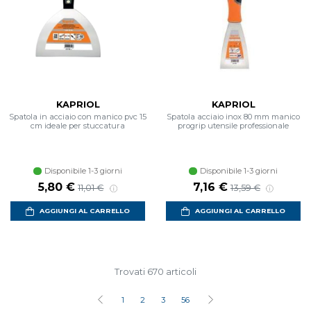
KAPRIOL
KAPRIOL
Spatola in acciaio con manico pvc 15
Spatola acciaio inox 80 mm manico
cm ideale per stuccatura
progrip utensile professionale
Disponibile 1-3 giorni
Disponibile 1-3 giorni
Prezzo scontato
Prezzo di listino
Prezzo scontato
Prezzo di listino
5,80 €
7,16 €
11,01 €
13,59 €
AGGIUNGI AL CARRELLO
AGGIUNGI AL CARRELLO
Trovati 670 articoli
1
2
3
56