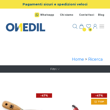
Salta al contenuto principale
Pagamenti sicuri e spedizioni veloci
Whatsapp
Chi siamo
Contattaci
Blog
0
Home
>
Ricerca
Filtri
-47%
-47%
TOP