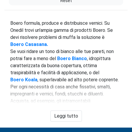
Reset
Boero formula, produce e distribuisce vernici. Su
Onedil trovi un'ampia gamma di prodotti Boero. Se
devi risolvere problemi di muffa la soluzione è
Boero Casasana.
Se vuoi ridare un tono di bianco alle tue pareti, non
potrai fare a meno del
Boero Bianco
, idropittura
caratterizzata da buona copertura, ottima
traspirabilità e facilità di applicazione, o del
Boero
Koala
, superlavabile ad alto potere coprente.
Per ogni necessità di casa anche fissativi, smalti,
impregnanti e vernici, fondi, stucchi e diluenti.
Acquista, ad esempio, gli intramontabili
Boero Ferropiù
,
smalto antiruggine brillante
applicabile direttamente sulla ruggine, oppure
Leggi tutto
Boero Litron
,
smalto sintetico, brillante per
manufatti in ferro e legno. E per qualsiasi dubbio,