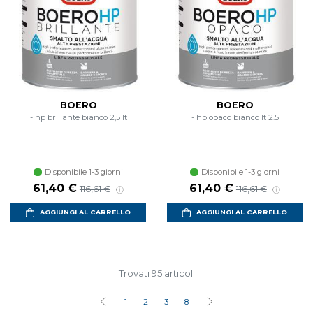
BOERO
BOERO
- hp brillante bianco 2,5 lt
- hp opaco bianco lt 2.5
Disponibile 1-3 giorni
Disponibile 1-3 giorni
Prezzo scontato
Prezzo di listino
Prezzo scontato
Prezzo di listin
61,40 €
61,40 €
116,61 €
116,61 €
AGGIUNGI AL CARRELLO
AGGIUNGI AL CARRELLO
Trovati 95 articoli
1
2
3
8