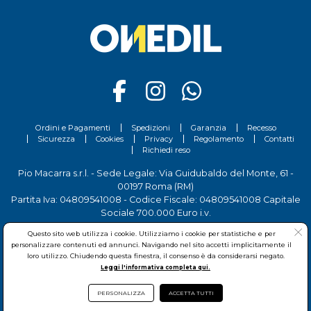
contatta i nostri esperti.
Ordini e Pagamenti
Spedizioni
Garanzia
Recesso
Sicurezza
Cookies
Privacy
Regolamento
Contatti
Richiedi reso
Pio Macarra s.r.l. - Sede Legale: Via Guidubaldo del Monte, 61 -
00197 Roma (RM)
Partita Iva: 04809541008 - Codice Fiscale: 04809541008 Capitale
Sociale 700.000 Euro i.v.
Tel.
06 81156444
- Sede Operativa: Via delle Imprese, 7 - 00030
Questo sito web utilizza i cookie. Utilizziamo i cookie per statistiche e per
San Cesareo (RM)
personalizzare contenuti ed annunci. Navigando nel sito accetti implicitamente il
loro utilizzo. Chiudendo questa finestra, il consenso è da considerarsi negato.
Leggi l'informativa completa qui.
PERSONALIZZA
ACCETTA TUTTI