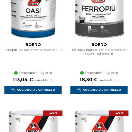
BOERO
BOERO
- idropittura oasi base bc bianco 14 lt
- ferropiu bianco 0,75 litri smalto per
esterni ed interni
Disponibile 1-3 giorni
Disponibile 1-3 giorni
Prezzo scontato
Prezzo di listino
Prezzo scontato
Prezzo di listino
113,04 €
18,30 €
214,71 €
34,76 €
AGGIUNGI AL CARRELLO
AGGIUNGI AL CARRELLO
-47%
-47%