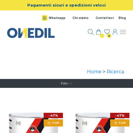
Salta al contenuto principale
Pagamenti sicuri e spedizioni veloci
Whatsapp
Chi siamo
Contattaci
Blog
0
Home
>
Ricerca
Filtri
-47%
-47%
TOP
TOP