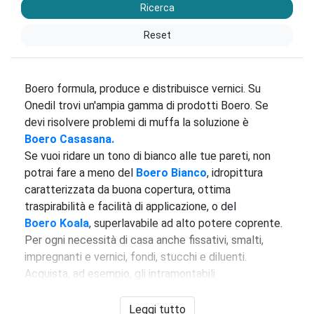
Ricerca
Reset
Boero formula, produce e distribuisce vernici. Su
Onedil trovi un'ampia gamma di prodotti Boero. Se
devi risolvere problemi di muffa la soluzione è
Boero Casasana.
Se vuoi ridare un tono di bianco alle tue pareti, non
potrai fare a meno del
Boero Bianco
, idropittura
caratterizzata da buona copertura, ottima
traspirabilità e facilità di applicazione, o del
Boero
Koala
, superlavabile ad alto potere coprente.
Per ogni necessità di casa anche fissativi, smalti,
impregnanti e vernici, fondi, stucchi e diluenti.
Acquista, ad esempio, gli intramontabili
Boero Ferropiù
,
smalto antiruggine brillante
applicabile direttamente sulla ruggine, oppure
Leggi tutto