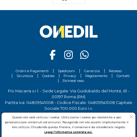
Boero Litron
,
smalto sintetico, brillante per
manufatti in ferro e legno. E per qualsiasi dubbio,
contatta i nostri esperti.
Ordini e Pagamenti
Spedizioni
Garanzia
Recesso
Sicurezza
Cookies
Privacy
Regolamento
Contatti
Richiedi reso
Pio Macarra s.r.l. - Sede Legale: Via Guidubaldo del Monte, 61 -
00197 Roma (RM)
Partita Iva: 04809541008 - Codice Fiscale: 04809541008 Capitale
Sociale 700.000 Euro i.v.
Tel.
06 81156444
- Sede Operativa: Via delle Imprese, 7 - 00030
Questo sito web utilizza i cookie. Utilizziamo i cookie per statistiche e per
San Cesareo (RM)
personalizzare contenuti ed annunci. Navigando nel sito accetti implicitamente il
loro utilizzo. Chiudendo questa finestra, il consenso è da considerarsi negato.
Leggi l'informativa completa qui.