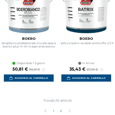
BOERO
BOERO
Idropittura professionale murale opaca
- pittura batrix lavabile antimuffa 2,5 lt
bianco plus 14 litri traspirante bianco
Disponibile 1-3 giorni
In Arrivo
Prezzo scontato
Prezzo di listino
Prezzo scontato
Prezzo di listin
50,81 €
35,43 €
96,51 €
67,29 €
AGGIUNGI AL CARRELLO
AGGIUNGI AL CARRELLO
Trovati 20 articoli
1
2