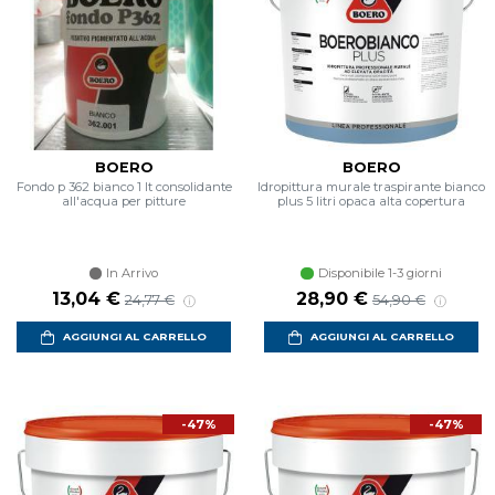
BOERO
BOERO
Fondo p 362 bianco 1 lt consolidante
Idropittura murale traspirante bianco
all'acqua per pitture
plus 5 litri opaca alta copertura
In Arrivo
Disponibile 1-3 giorni
Prezzo scontato
Prezzo di listino
Prezzo scontato
Prezzo di listino
13,04 €
28,90 €
24,77 €
54,90 €
AGGIUNGI AL CARRELLO
AGGIUNGI AL CARRELLO
-47%
-47%