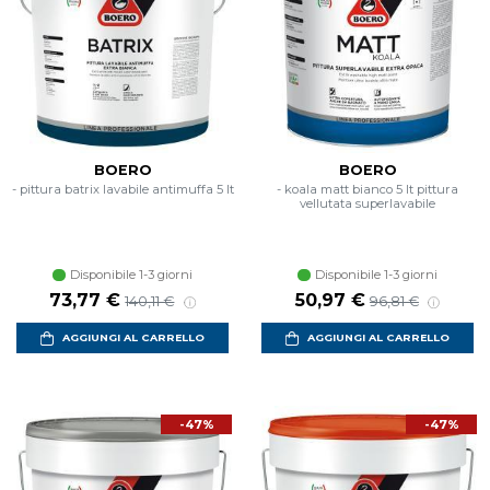
BOERO
BOERO
- pittura batrix lavabile antimuffa 5 lt
- koala matt bianco 5 lt pittura
vellutata superlavabile
Disponibile 1-3 giorni
Disponibile 1-3 giorni
Prezzo scontato
Prezzo di listino
Prezzo scontato
Prezzo di listin
73,77 €
50,97 €
140,11 €
96,81 €
AGGIUNGI AL CARRELLO
AGGIUNGI AL CARRELLO
-47%
-47%