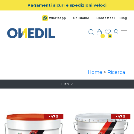
Salta al contenuto principale
Pagamenti sicuri e spedizioni veloci
Whatsapp
Chi siamo
Contattaci
Blog
0
Home
>
Ricerca
Filtri
-47%
-47%