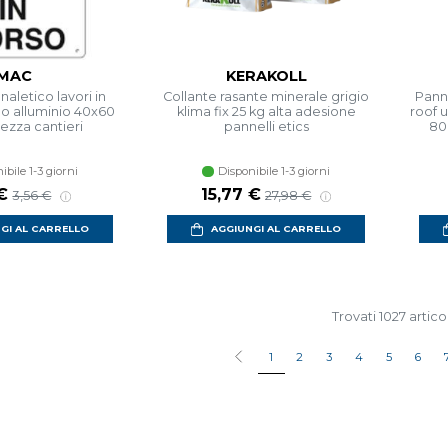
MAC
KERAKOLL
naletico lavori in
Collante rasante minerale grigio
Pann
lo alluminio 40x60
klima fix 25 kg alta adesione
roof 
ezza cantieri
pannelli etics
80
ibile 1-3 giorni
Disponibile 1-3 giorni
o scontato
Prezzo di listino
Prezzo scontato
Prezzo di listino
€
15,77 €
3,56 €
27,98 €
GI AL CARRELLO
AGGIUNGI AL CARRELLO
Trovati 1027 articol
1
2
3
4
5
6