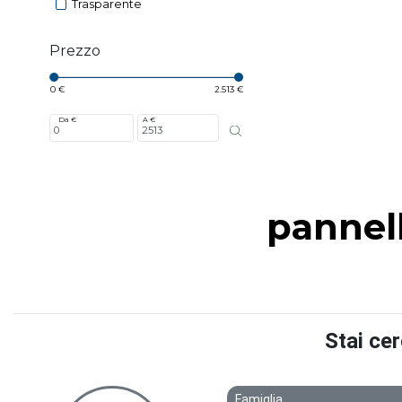
Trasparente
Prezzo
0 €
2.513 €
Da €
A €
pannell
Stai ce
Famiglia