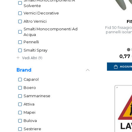
Smalti Monocomponenti A
Solvente
Vernici Decorative
F
Altro Vernici
Fid 50 fissagi
Smalti Monocomponenti Ad
pannelli isola
Acqua
Pennelli
Smalti Spray
Prezz
0,77
Vedi Altri
(9)
AGGIUN
Brand
Caparol
Boero
Sammarinese
Attiva
Mapei
Bulova
Sestriere