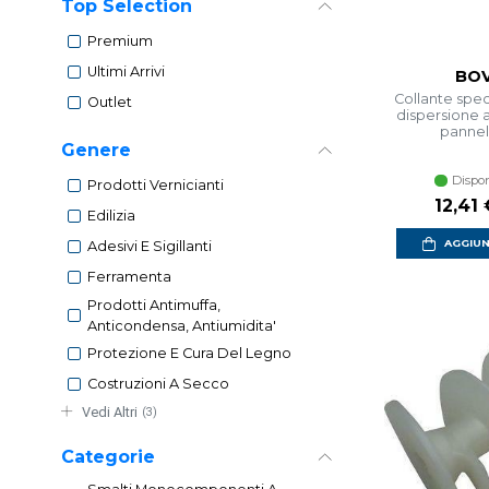
Top Selection
Premium
Ultimi Arrivi
BOV
Collante spec
Outlet
dispersione 
pannell
Genere
Dispon
Prodotti Vernicianti
Prezzo
12,41 
Edilizia
AGGIUN
Adesivi E Sigillanti
Ferramenta
Prodotti Antimuffa,
Anticondensa, Antiumidita'
Protezione E Cura Del Legno
Costruzioni A Secco
Vedi Altri
(3)
Categorie