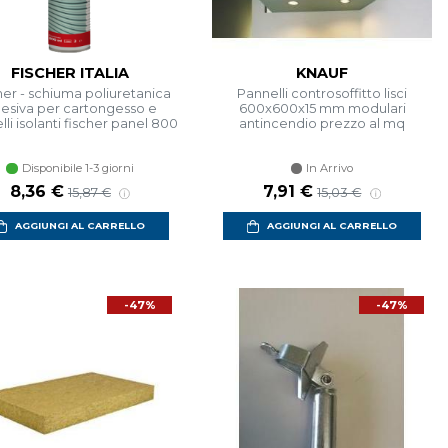
FISCHER ITALIA
KNAUF
her - schiuma poliuretanica
Pannelli controsoffitto lisci
esiva per cartongesso e
600x600x15 mm modulari
li isolanti fischer panel 800
antincendio prezzo al mq
Disponibile 1-3 giorni
In Arrivo
Prezzo scontato
Prezzo di listino
Prezzo scontato
Prezzo di listino
8,36 €
7,91 €
15,87 €
15,03 €
AGGIUNGI AL CARRELLO
AGGIUNGI AL CARRELLO
-47%
-47%