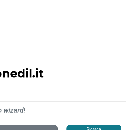
nedil.it
o wizard!
Ricerca