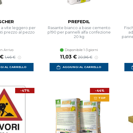
ISCHER
PREFEDIL
o a vite leggero per
Rasante bianco a base cemento
Fisc
nti prezzo al pezzo
p190 per pannelli alfa confezione
ad
20 kg
pannel
In Arrivo
Disponibile 1-3 giorni
o scontato
Prezzo di listino
Prezzo scontato
Prezzo di listino
 €
11,03 €
1,46 €
20,96 €
GI AL CARRELLO
AGGIUNGI AL CARRELLO
-47%
-44%
TOP