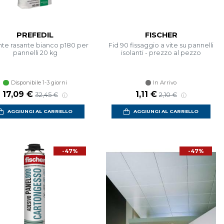
PREFEDIL
FISCHER
nte rasante bianco p180 per
Fid 90 fissaggio a vite su pannelli
pannelli 20 kg
isolanti - prezzo al pezzo
Disponibile 1-3 giorni
In Arrivo
Prezzo scontato
Prezzo di listino
Prezzo scontato
Prezzo di listino
17,09 €
1,11 €
32,45 €
2,10 €
AGGIUNGI AL CARRELLO
AGGIUNGI AL CARRELLO
-47%
-47%