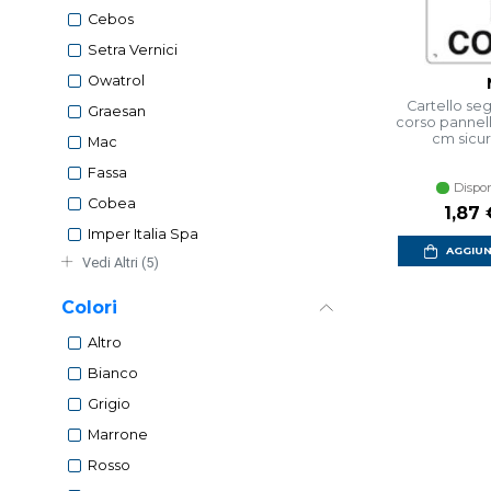
Cebos
Setra Vernici
Owatrol
Cartello seg
Graesan
corso pannel
cm sicur
Mac
Fassa
Dispon
Cobea
Prezz
1,87 
Imper Italia Spa
AGGIUN
Vedi Altri (5)
Colori
Altro
Bianco
Grigio
Marrone
Rosso