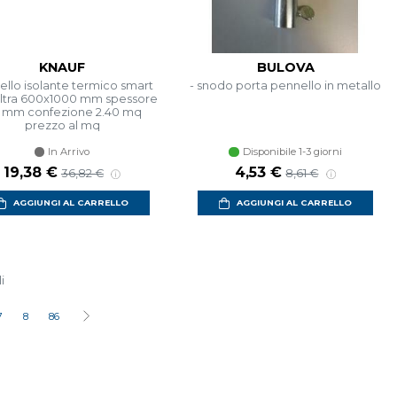
KNAUF
BULOVA
ello isolante termico smart
- snodo porta pennello in metallo
ultra 600x1000 mm spessore
 mm confezione 2.40 mq
prezzo al mq
In Arrivo
Disponibile 1-3 giorni
Prezzo scontato
Prezzo di listino
Prezzo scontato
Prezzo di listino
19,38 €
4,53 €
36,82 €
8,61 €
AGGIUNGI AL CARRELLO
AGGIUNGI AL CARRELLO
i
7
8
86