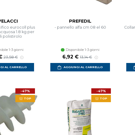
ELACCI
PREFEDIL
ifico eurocoll plus
- pannello alfa cm 08 el 60
Colla
acquosa 1.8 kg per
i polistirolo
ibile 1-3 giorni
Disponibile 1-3 giorni
 scontato
Prezzo di listino
Prezzo scontato
Prezzo di listino
€
6,92 €
23,58 €
13,14 €
GI AL CARRELLO
AGGIUNGI AL CARRELLO
-47%
-47%
TOP
TOP