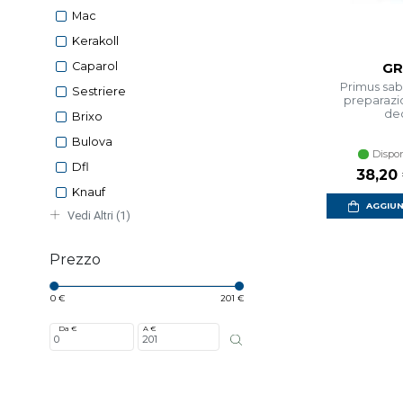
Mac
Kerakoll
Caparol
GR
Primus sabb
Sestriere
preparazi
dec
Brixo
Bulova
Dispon
Dfl
38,20
Knauf
AGGIUN
Vedi Altri (1)
Prezzo
0 €
201 €
Da €
A €