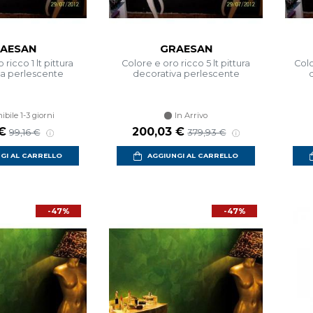
AESAN
GRAESAN
ricco 1 lt pittura
Colore e oro ricco 5 lt pittura
Colo
va perlescente
decorativa perlescente
ibile 1-3 giorni
In Arrivo
 €
200,03 €
99,16 €
379,93 €
GI AL CARRELLO
AGGIUNGI AL CARRELLO
-47%
-47%