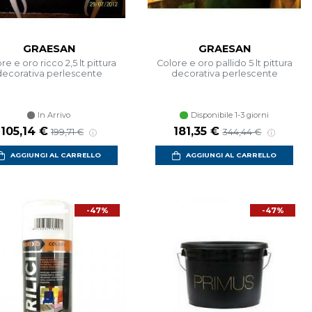
GRAESAN
GRAESAN
re e oro ricco 2,5 lt pittura
Colore e oro pallido 5 lt pittura
decorativa perlescente
decorativa perlescente
In Arrivo
Disponibile 1-3 giorni
105,14 €
181,35 €
199,71 €
344,44 €
AGGIUNGI AL CARRELLO
AGGIUNGI AL CARRELLO
-47%
-47%