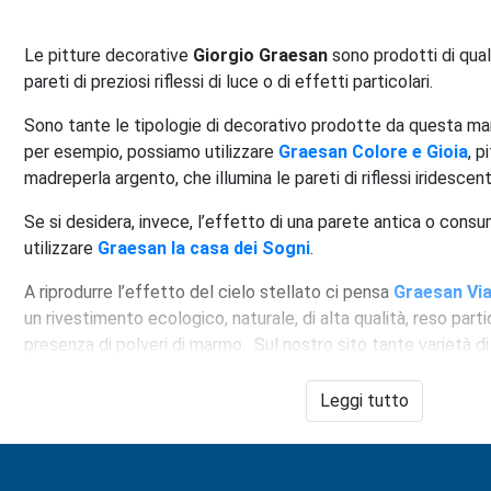
Le pitture decorative
Giorgio Graesan
sono prodotti di qual
pareti di preziosi riflessi di luce o di effetti particolari.
Sono tante le tipologie di decorativo prodotte da questa mar
per esempio, possiamo utilizzare
Graesan Colore e Gioia
, p
madreperla argento, che illumina le pareti di riflessi iridescent
Se si desidera, invece, l’effetto di una parete antica o cons
utilizzare
Graesan la casa dei Sogni
.
A riprodurre l’effetto del cielo stellato ci pensa
Graesan Via
un rivestimento ecologico, naturale, di alta qualità, reso part
presenza di polveri di marmo. Sul nostro sito tante varietà d
Graesan
e i relativi attrezzi per valorizzarne gli effetti a prez
Leggi tutto