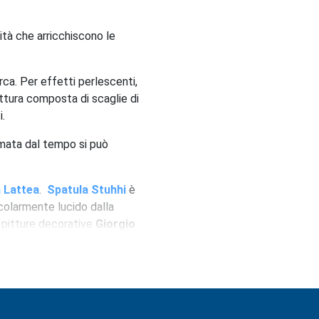
ità che arricchiscono le
ca. Per effetti perlescenti,
ittura composta di scaglie di
i.
umata dal tempo si può
 Lattea
.
Spatula Stuhhi
è
icolarmente lucido dalla
i pitture decorative
Giorgio
zi esclusivi.