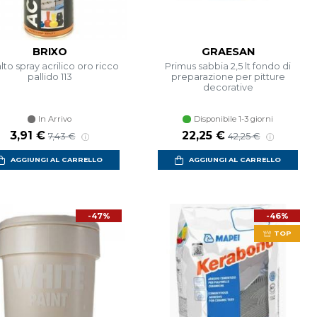
BRIXO
GRAESAN
to spray acrilico oro ricco
Primus sabbia 2,5 lt fondo di
pallido 113
preparazione per pitture
decorative
In Arrivo
Disponibile 1-3 giorni
3,91 €
22,25 €
7,43 €
42,25 €
AGGIUNGI AL CARRELLO
AGGIUNGI AL CARRELLO
-47%
-46%
TOP