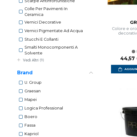
Scarpe Antinfortunistiche
Colle Per Pavimenti In
Ceramica
GR
Vernici Decorative
Colore e oro p
Vernici Pigmentate Ad Acqua
decorati
Stucchi E Collanti
Smalti Monocomponenti A
Solvente
44,57
Vedi Altri
(9)
AGGIUN
Brand
U. Group
Graesan
Mapei
Logica Professional
Boero
Fassa
Kapriol