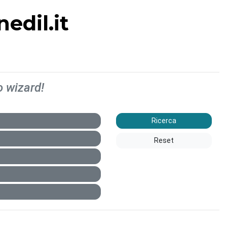
edil.it
o wizard!
Ricerca
Reset