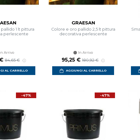
AESAN
GRAESAN
allido 1 lt pittura
Colore e oro pallido 2,5 lt pittura
Smal
va perlescente
decorativa perlescente
In Arrivo
In Arrivo
 €
95,25 €
84,65 €
180,92 €
GI AL CARRELLO
AGGIUNGI AL CARRELLO
-47%
-47%