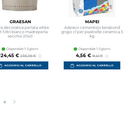
GRAESAN
MAPEI
ra decorativa perlata white
Adesivo cementizio kerabond
t 5 litri bianco madreperla
grigio c1 per piastrelle ceramica 5
secchio 2040
kg
Disponibile 1-3 giorni
Disponibile 1-3 giorni
124,45 €
4,56 €
236,36 €
8,41 €
AGGIUNGI AL CARRELLO
AGGIUNGI AL CARRELLO
6