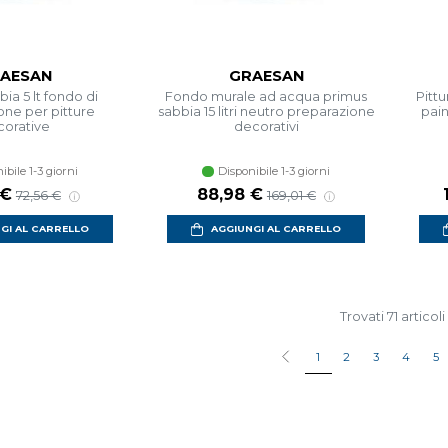
AESAN
GRAESAN
ia 5 lt fondo di
Fondo murale ad acqua primus
Pittu
one per pitture
sabbia 15 litri neutro preparazione
pain
orative
decorativi
ibile 1-3 giorni
Disponibile 1-3 giorni
 €
88,98 €
72,56 €
169,01 €
GI AL CARRELLO
AGGIUNGI AL CARRELLO
Trovati 71 articoli
1
2
3
4
5