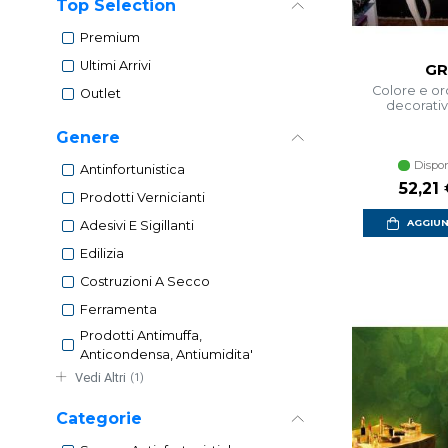
Top Selection
Premium
Ultimi Arrivi
GR
Colore e oro 
Outlet
decorati
Genere
Dispon
Antinfortunistica
52,21
Prodotti Vernicianti
AGGIUN
Adesivi E Sigillanti
Edilizia
Costruzioni A Secco
Ferramenta
Prodotti Antimuffa,
Anticondensa, Antiumidita'
Vedi Altri
(1)
Categorie