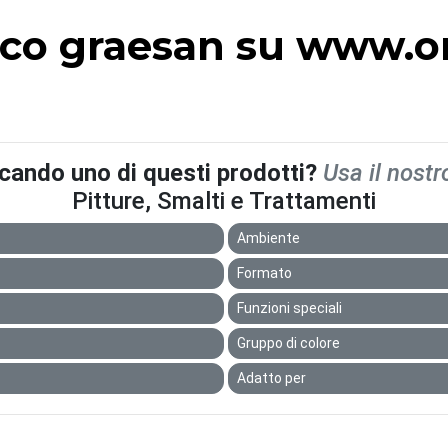
cco graesan su www.on
rcando uno di questi prodotti?
Usa il nostr
Pitture, Smalti e Trattamenti
Ambiente
Formato
Funzioni speciali
Gruppo di colore
Adatto per