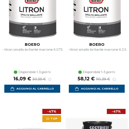
BOERO
BOERO
- litron smalto brillante marrone lt 0.75
- litron smalto brillante marrone lt 2.5
Disponibile 1-3 giorni
Disponibile 1-3 giorni
Prezzo scontato
Prezzo di listino
Prezzo scontato
Prezzo di listino
16,09 €
58,12 €
30,55 €
110,39 €
AGGIUNGI AL CARRELLO
AGGIUNGI AL CARRELLO
-47%
-47%
TOP