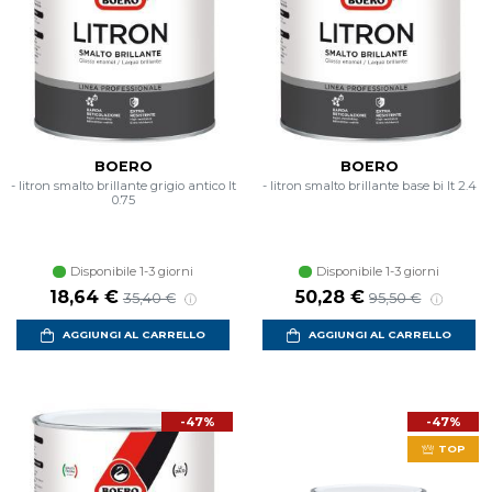
BOERO
BOERO
- litron smalto brillante grigio antico lt
- litron smalto brillante base bi lt 2.4
0.75
Disponibile 1-3 giorni
Disponibile 1-3 giorni
Prezzo scontato
Prezzo di listino
Prezzo scontato
Prezzo di listino
18,64 €
50,28 €
35,40 €
95,50 €
AGGIUNGI AL CARRELLO
AGGIUNGI AL CARRELLO
-47%
-47%
TOP