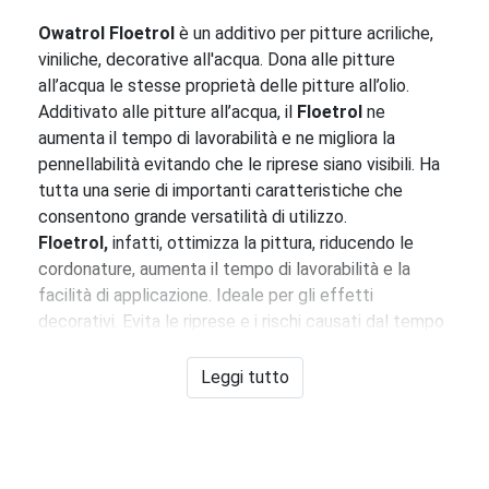
Owatrol Floetrol
è un additivo per pitture acriliche,
viniliche, decorative all'acqua. Dona alle pitture
all’acqua le stesse proprietà delle pitture all’olio.
Additivato alle pitture all’acqua, il
Floetrol
ne
aumenta il tempo di lavorabilità e ne migliora la
pennellabilità evitando che le riprese siano visibili. Ha
tutta una serie di importanti caratteristiche che
consentono grande versatilità di utilizzo.
Floetrol,
infatti, ottimizza la pittura, riducendo le
cordonature, aumenta il tempo di lavorabilità e la
facilità di applicazione. Ideale per gli effetti
decorativi. Evita le riprese e i rischi causati dal tempo
caldo, secco e ventoso, garantisce una maggiore
durata dei colori aperti. Diminuisce "l'effetto nebbia"
Leggi tutto
ed evita le sgocciolature. Limita gli accumuli di pittura
all'interno della pistola. Lubrifica gli ugelli e ne riduce
l'usura.
Il
Floetrol
, oltre che per il fai da te e i lavori di casa, è