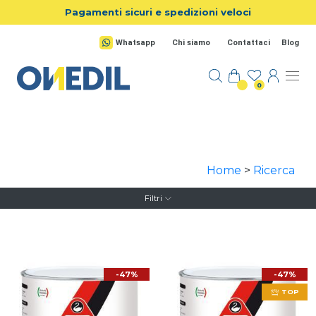
Salta al contenuto principale
Pagamenti sicuri e spedizioni veloci
Whatsapp
Chi siamo
Contattaci
Blog
0
Home
>
Ricerca
Filtri
-47%
-47%
TOP