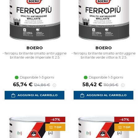
BOERO
BOERO
- ferropiu brillante smalto antiruggine
- ferropiu brillante smalto antiruggine
brillante verde imperiale lt 2.5
brillante verde vittoria lt 2.5
Disponibile 1-3 giorni
Disponibile 1-3 giorni
Prezzo scontato
Prezzo di listino
Prezzo scontato
Prezzo di listino
65,74 €
58,42 €
124,86 €
110,95 €
AGGIUNGI AL CARRELLO
AGGIUNGI AL CARRELLO
-47%
-47%
TOP
TOP