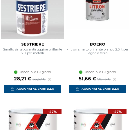
SESTRIERE
BOERO
Smalto sintetico antiruggine brillante
- litron smalto brillante bianco 2,5 lt per
2.1l per metalli
legno e ferro
Disponibile 1-3 giorni
Disponibile 1-3 giorni
Prezzo scontato
Prezzo di listino
Prezzo scontato
Prezzo di listino
28,21 €
51,66 €
53,57 €
98,13 €
AGGIUNGI AL CARRELLO
AGGIUNGI AL CARRELLO
-47%
-47%