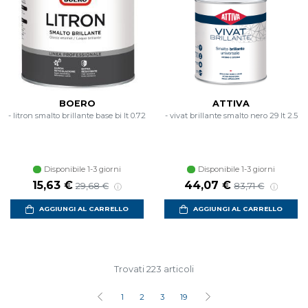
BOERO
ATTIVA
- litron smalto brillante base bi lt 0.72
- vivat brillante smalto nero 29 lt 2.5
Disponibile 1-3 giorni
Disponibile 1-3 giorni
Prezzo scontato
Prezzo di listino
Prezzo scontato
Prezzo di listin
15,63 €
44,07 €
29,68 €
83,71 €
AGGIUNGI AL CARRELLO
AGGIUNGI AL CARRELLO
Trovati 223 articoli
1
2
3
19