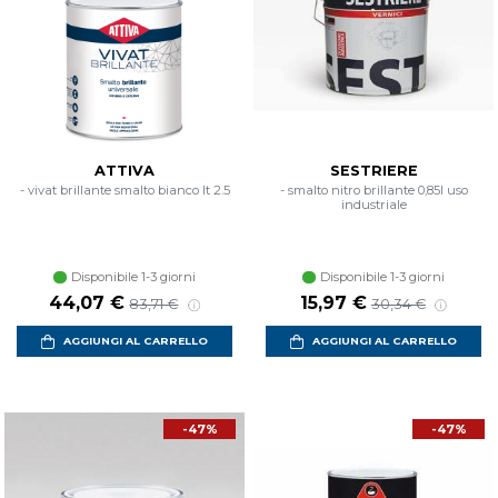
ATTIVA
SESTRIERE
- vivat brillante smalto bianco lt 2.5
- smalto nitro brillante 0,85l uso
industriale
Disponibile 1-3 giorni
Disponibile 1-3 giorni
Prezzo scontato
Prezzo di listino
Prezzo scontato
Prezzo di listino
44,07 €
15,97 €
83,71 €
30,34 €
AGGIUNGI AL CARRELLO
AGGIUNGI AL CARRELLO
-47%
-47%