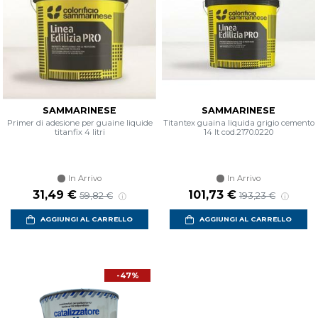
SAMMARINESE
SAMMARINESE
Primer di adesione per guaine liquide
Titantex guaina liquida grigio cemento
titanfix 4 litri
14 lt cod.2170.0220
In Arrivo
In Arrivo
31,49 €
101,73 €
59,82 €
193,23 €
AGGIUNGI AL CARRELLO
AGGIUNGI AL CARRELLO
-47%