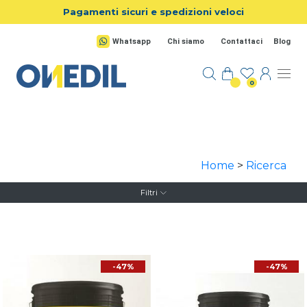
Salta al contenuto principale
Pagamenti sicuri e spedizioni veloci
Whatsapp
Chi siamo
Contattaci
Blog
0
Home
>
Ricerca
Filtri
-47%
-47%