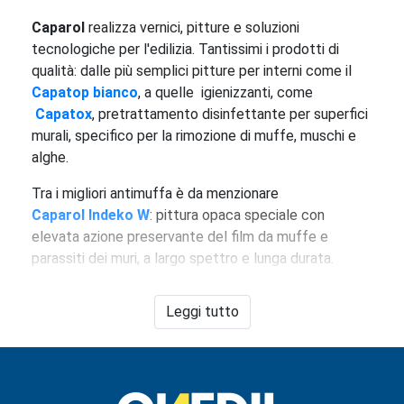
Caparol
realizza vernici, pitture e soluzioni
tecnologiche per l'edilizia. Tantissimi i prodotti di
qualità: dalle più semplici pitture per interni come il
Capatop bianco
, a quelle igienizzanti, come
Capatox
, pretrattamento disinfettante per superfici
murali, specifico per la rimozione di muffe, muschi e
alghe.
Tra i migliori antimuffa è da menzionare
Caparol Indeko W
: pittura opaca speciale con
elevata azione preservante del film da muffe e
parassiti dei muri, a largo spettro e lunga durata.
Tra le pitture per interni più performanti, invece,
Leggi tutto
Caparol Capa-matt
, pittura fine per interni, liscia al
tatto, con buona resistenza ai lavaggi e ottimo
potere coprente, per tinteggiature di pareti in
ambienti soggetti a sollecitazioni e usura, come ad
esempio soggiorni, camere da letto, locali hobby, etc.