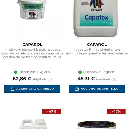
CAPAROL
CAPAROL
- indeko w bianco 5 lt pittura opaca
- capatox 5 litri disinfettante e
speciale con elevata azione preservante
antimuffa per pareti interne ed esterne
del film da muffe e parassiti dei muri
Disponibile 1-3 giorni
Disponibile 1-3 giorni
Prezzo scontato
Prezzo di listino
Prezzo scontato
Prezzo di listino
62,86 €
45,31 €
119,39 €
86,06 €
AGGIUNGI AL CARRELLO
AGGIUNGI AL CARRELLO
-47%
-47%