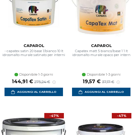
CAPAROL
CAPAROL
- capatex satin 20 base 1/bianco 10 lt
Capatex matt 5 bianco/base 1 1 lt
idrosmalto murale satinato per interni
idrosmalto murale opaco per intern
Disponibile 1-3 giorni
Disponibile 1-3 giorni
Prezzo scontato
Prezzo di listino
Prezzo scontato
Prezzo di listin
144,91 €
19,57 €
275,24 €
37,17 €
AGGIUNGI AL CARRELLO
AGGIUNGI AL CARRELLO
-47%
-47%