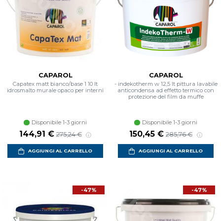
CAPAROL
CAPAROL
Capatex matt bianco/base 1 10 lt
- indekotherm w 12,5 lt pittura lavabile
idrosmalto murale opaco per interni
anticondensa ad effetto termico con
protezione del film da muffe
Disponibile 1-3 giorni
Disponibile 1-3 giorni
Prezzo scontato
Prezzo di listino
Prezzo scontato
Prezzo di listino
144,91 €
150,45 €
275,24 €
285,76 €
AGGIUNGI AL CARRELLO
AGGIUNGI AL CARRELLO
-47%
-47%