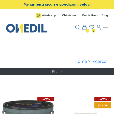
Salta al contenuto principale
Pagamenti sicuri e spedizioni veloci
Whatsapp
Chi siamo
Contattaci
Blog
0
Home
>
Ricerca
Filtri
-47%
-47%
TOP