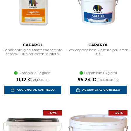
CAPAROL
CAPAROL
Sanificante igienizzante trasparente
- cex capatop base 2 pittura per interni
capatox 1 litro per esterni e interni
lt 10
Disponibile 1-3 giorni
Disponibile 1-3 giorni
Prezzo scontato
Prezzo di listino
Prezzo scontato
Prezzo di listino
11,12 €
95,24 €
21,12 €
180,90 €
AGGIUNGI AL CARRELLO
AGGIUNGI AL CARRELLO
-47%
-47%