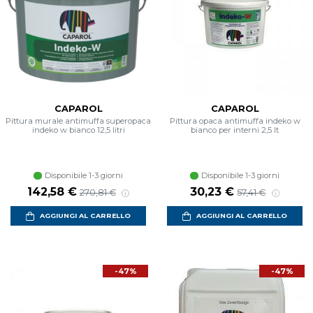
CAPAROL
CAPAROL
Pittura murale antimuffa superopaca
Pittura opaca antimuffa indeko w
indeko w bianco 12,5 litri
bianco per interni 2,5 lt
Disponibile 1-3 giorni
Disponibile 1-3 giorni
Prezzo scontato
Prezzo di listino
Prezzo scontato
Prezzo di listin
142,58 €
30,23 €
270,81 €
57,41 €
AGGIUNGI AL CARRELLO
AGGIUNGI AL CARRELLO
-47%
-47%