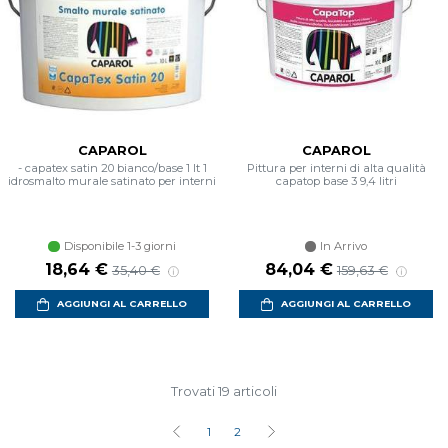
CAPAROL
CAPAROL
- capatex satin 20 bianco/base 1 lt 1
Pittura per interni di alta qualità
idrosmalto murale satinato per interni
capatop base 3 9,4 litri
Disponibile 1-3 giorni
In Arrivo
Prezzo scontato
Prezzo di listino
Prezzo scontato
Prezzo di listino
18,64 €
84,04 €
35,40 €
159,63 €
AGGIUNGI AL CARRELLO
AGGIUNGI AL CARRELLO
Trovati 19 articoli
1
2