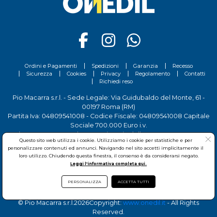
Scopri tutti i prodotti Caparol sul nostro sito.
Ordini e Pagamenti
Spedizioni
Garanzia
Recesso
Sicurezza
Cookies
Privacy
Regolamento
Contatti
Richiedi reso
Pio Macarra s.r.l. - Sede Legale: Via Guidubaldo del Monte, 61 -
00197 Roma (RM)
Partita Iva: 04809541008 - Codice Fiscale: 04809541008 Capitale
Sociale 700.000 Euro i.v.
Tel.
06 81156444
- Sede Operativa: Via delle Imprese, 7 - 00030
Questo sito web utilizza i cookie. Utilizziamo i cookie per statistiche e per
San Cesareo (RM)
personalizzare contenuti ed annunci. Navigando nel sito accetti implicitamente il
loro utilizzo. Chiudendo questa finestra, il consenso è da considerarsi negato.
Leggi l'informativa completa qui.
PERSONALIZZA
ACCETTA TUTTI
© Pio Macarra s.r.l.
2026Copyright:
www.onedil.it
- All Rights
Reserved.