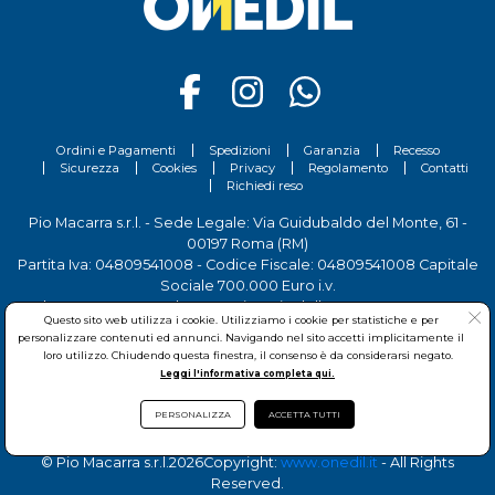
Scopri tutti i prodotti Caparol sul nostro sito.
Ordini e Pagamenti
Spedizioni
Garanzia
Recesso
Sicurezza
Cookies
Privacy
Regolamento
Contatti
Richiedi reso
Pio Macarra s.r.l. - Sede Legale: Via Guidubaldo del Monte, 61 -
00197 Roma (RM)
Partita Iva: 04809541008 - Codice Fiscale: 04809541008 Capitale
Sociale 700.000 Euro i.v.
Tel.
06 81156444
- Sede Operativa: Via delle Imprese, 7 - 00030
Questo sito web utilizza i cookie. Utilizziamo i cookie per statistiche e per
San Cesareo (RM)
personalizzare contenuti ed annunci. Navigando nel sito accetti implicitamente il
loro utilizzo. Chiudendo questa finestra, il consenso è da considerarsi negato.
Leggi l'informativa completa qui.
PERSONALIZZA
ACCETTA TUTTI
© Pio Macarra s.r.l.
2026Copyright:
www.onedil.it
- All Rights
Reserved.