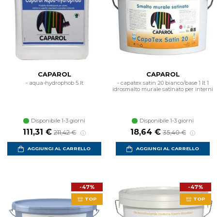
CAPAROL
CAPAROL
- aqua-hydrophob 5 lt
- capatex satin 20 bianco/base 1 lt 1
idrosmalto murale satinato per interni
Disponibile 1-3 giorni
Disponibile 1-3 giorni
111,31 €
18,64 €
211,42 €
35,40 €
AGGIUNGI AL CARRELLO
AGGIUNGI AL CARRELLO
-47%
-47%
TOP
TOP