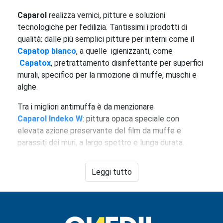
Caparol
realizza vernici, pitture e soluzioni
tecnologiche per l'edilizia. Tantissimi i prodotti di
qualità: dalle più semplici pitture per interni come il
Capatop bianco
, a quelle igienizzanti, come
Capatox
, pretrattamento disinfettante per superfici
murali, specifico per la rimozione di muffe, muschi e
alghe.
Tra i migliori antimuffa è da menzionare
Caparol Indeko W
: pittura opaca speciale con
elevata azione preservante del film da muffe e
parassiti dei muri, a largo spettro e lunga durata.
Tra le pitture per interni più performanti, invece,
Leggi tutto
Caparol Capa-matt
, pittura fine per interni, liscia al
tatto, con buona resistenza ai lavaggi e ottimo
potere coprente, per tinteggiature di pareti in
ambienti soggetti a sollecitazioni e usura, come ad
esempio soggiorni, camere da letto, locali hobby, etc.