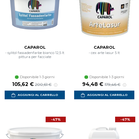
CAPAROL
CAPAROL
- sylitol fassadenfarbe bianco 12,5 lt
- cex arte lasur 5 lt
pittura per facciate
Disponibile 1-3 giorni
Disponibile 1-3 giorni
105,62 €
94,48 €
200,61 €
179,46 €
AGGIUNGI AL CARRELLO
AGGIUNGI AL CARRELLO
-47%
-47%