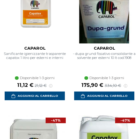
CAPAROL
CAPAROL
Sanificante igienizzante trasparente
- dupa grund fissativo consolidante a
capatox 1 litro per esterni e interni
solvente per esterni 10 lt cod.1908
Disponibile 1-3 giorni
Disponibile 1-3 giorni
11,12 €
175,90 €
21,12 €
334,10 €
AGGIUNGI AL CARRELLO
AGGIUNGI AL CARRELLO
-47%
-47%