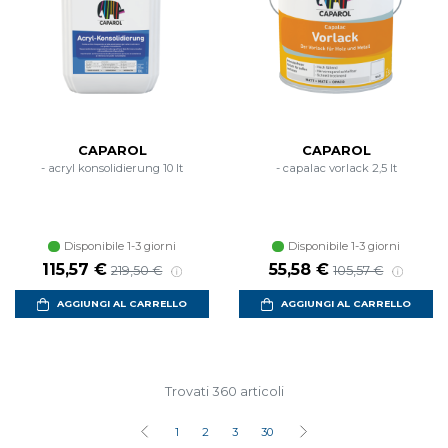
CAPAROL
CAPAROL
- acryl konsolidierung 10 lt
- capalac vorlack 2,5 lt
Disponibile 1-3 giorni
Disponibile 1-3 giorni
115,57 €
55,58 €
219,50 €
105,57 €
AGGIUNGI AL CARRELLO
AGGIUNGI AL CARRELLO
Trovati 360 articoli
1
2
3
30