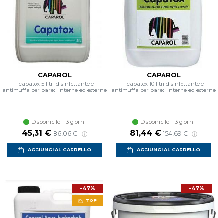
CAPAROL
CAPAROL
- capatox 5 litri disinfettante e
- capatox 10 litri disinfettante e
antimuffa per pareti interne ed esterne
antimuffa per pareti interne ed esterne
Disponibile 1-3 giorni
Disponibile 1-3 giorni
45,31 €
81,44 €
86,06 €
154,69 €
AGGIUNGI AL CARRELLO
AGGIUNGI AL CARRELLO
-47%
-47%
TOP