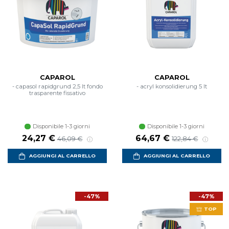
CAPAROL
CAPAROL
- capasol rapidgrund 2,5 lt fondo
- acryl konsolidierung 5 lt
trasparente fissativo
Disponibile 1-3 giorni
Disponibile 1-3 giorni
24,27 €
64,67 €
46,09 €
122,84 €
AGGIUNGI AL CARRELLO
AGGIUNGI AL CARRELLO
-47%
-47%
TOP