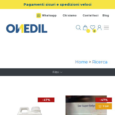
Salta al contenuto principale
Pagamenti sicuri e spedizioni veloci
Whatsapp
Chi siamo
Contattaci
Blog
0
Home
>
Ricerca
Filtri
-47%
-47%
TOP