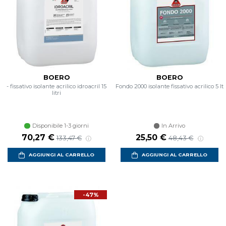
BOERO
BOERO
- fissativo isolante acrilico idroacril 15
Fondo 2000 isolante fissativo acrilico 5 lt
litri
Disponibile 1-3 giorni
In Arrivo
Prezzo scontato
Prezzo di listino
Prezzo scontato
Prezzo di listino
70,27 €
25,50 €
133,47 €
48,43 €
AGGIUNGI AL CARRELLO
AGGIUNGI AL CARRELLO
-47%