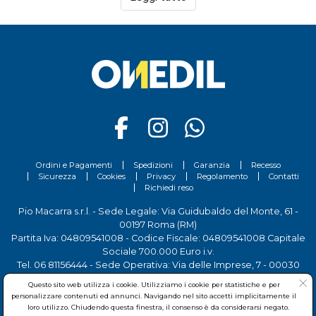
Caparol Capa-matt
, pittura fine per interni, liscia al
tatto, con buona resistenza ai lavaggi e ottimo
potere coprente, per tinteggiature di pareti in
ambienti soggetti a sollecitazioni e usura, come ad
esempio soggiorni, camere da letto, locali hobby, etc.
Scopri tutti i prodotti Caparol sul nostro sito.
Ordini e Pagamenti
Spedizioni
Garanzia
Recesso
Sicurezza
Cookies
Privacy
Regolamento
Contatti
Richiedi reso
Pio Macarra s.r.l. - Sede Legale: Via Guidubaldo del Monte, 61 -
00197 Roma (RM)
Partita Iva: 04809541008 - Codice Fiscale: 04809541008 Capitale
Sociale 700.000 Euro i.v.
Tel.
06 81156444
- Sede Operativa: Via delle Imprese, 7 - 00030
San Cesareo (RM)
Questo sito web utilizza i cookie. Utilizziamo i cookie per statistiche e per
personalizzare contenuti ed annunci. Navigando nel sito accetti implicitamente il
loro utilizzo. Chiudendo questa finestra, il consenso è da considerarsi negato.