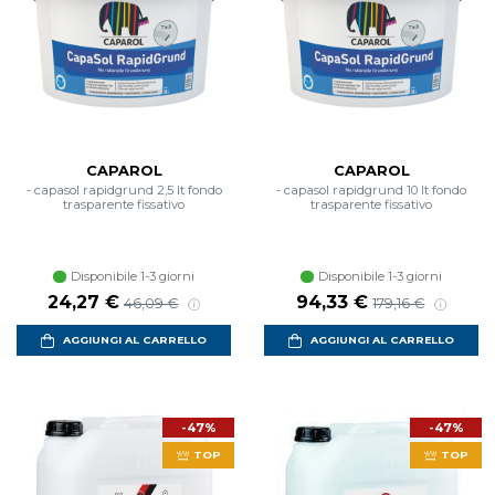
CAPAROL
CAPAROL
- capasol rapidgrund 2,5 lt fondo
- capasol rapidgrund 10 lt fondo
trasparente fissativo
trasparente fissativo
Disponibile 1-3 giorni
Disponibile 1-3 giorni
Prezzo scontato
Prezzo di listino
Prezzo scontato
Prezzo di listin
24,27 €
94,33 €
46,09 €
179,16 €
AGGIUNGI AL CARRELLO
AGGIUNGI AL CARRELLO
-47%
-47%
TOP
TOP