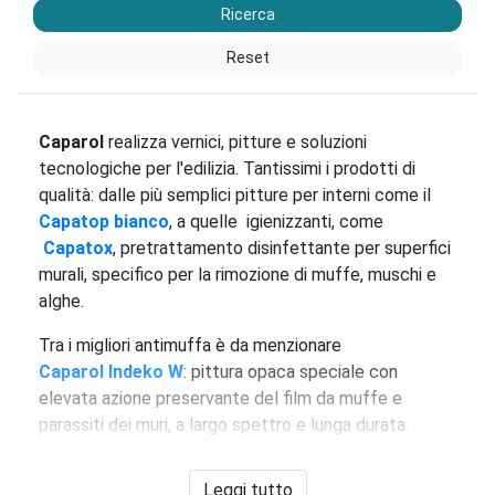
Ricerca
Reset
Caparol
realizza vernici, pitture e soluzioni
tecnologiche per l'edilizia. Tantissimi i prodotti di
qualità: dalle più semplici pitture per interni come il
Capatop bianco
, a quelle igienizzanti, come
Capatox
, pretrattamento disinfettante per superfici
murali, specifico per la rimozione di muffe, muschi e
alghe.
Tra i migliori antimuffa è da menzionare
Caparol Indeko W
: pittura opaca speciale con
elevata azione preservante del film da muffe e
parassiti dei muri, a largo spettro e lunga durata.
Tra le pitture per interni più performanti, invece,
Leggi tutto