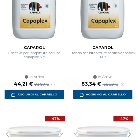
CAPAROL
CAPAROL
Fissativo per idropitture acrilico
- fondo per idropitture acrilico capaplex
capaplex 5 lt
10 lt
In Arrivo
In Arrivo
Prezzo scontato
Prezzo di listino
Prezzo scontato
Prezzo di listino
44,21 €
83,34 €
83,97 €
158,29 €
AGGIUNGI AL CARRELLO
AGGIUNGI AL CARRELLO
-47%
-47%