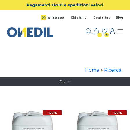
Salta al contenuto principale
Pagamenti sicuri e spedizioni veloci
Whatsapp
Chi siamo
Contattaci
Blog
0
Home
>
Ricerca
Filtri
-47%
-47%