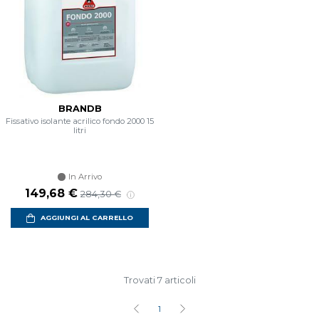
BRANDB
Fissativo isolante acrilico fondo 2000 15
litri
In Arrivo
Prezzo scontato
Prezzo di listino
149,68 €
284,30 €
AGGIUNGI AL CARRELLO
Trovati 7 articoli
1