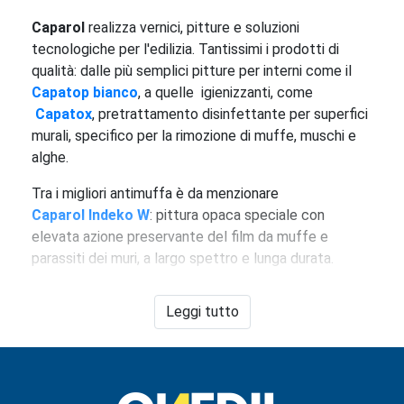
Caparol
realizza vernici, pitture e soluzioni
tecnologiche per l'edilizia. Tantissimi i prodotti di
qualità: dalle più semplici pitture per interni come il
Capatop bianco
, a quelle igienizzanti, come
Capatox
, pretrattamento disinfettante per superfici
murali, specifico per la rimozione di muffe, muschi e
alghe.
Tra i migliori antimuffa è da menzionare
Caparol Indeko W
: pittura opaca speciale con
elevata azione preservante del film da muffe e
parassiti dei muri, a largo spettro e lunga durata.
Tra le pitture per interni più performanti, invece,
Leggi tutto
Caparol Capa-matt
, pittura fine per interni, liscia al
tatto, con buona resistenza ai lavaggi e ottimo
potere coprente, per tinteggiature di pareti in
ambienti soggetti a sollecitazioni e usura, come ad
esempio soggiorni, camere da letto, locali hobby, etc.