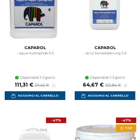
CAPAROL
CAPAROL
- aqua-hydrophob 5 lt
- acryl konsolidierung 5 lt
Disponibile 1-3 giorni
Disponibile 1-3 giorni
Prezzo scontato
Prezzo di listino
Prezzo scontato
Prezzo di listino
111,31 €
64,67 €
211,42 €
122,84 €
AGGIUNGI AL CARRELLO
AGGIUNGI AL CARRELLO
-47%
-47%
TOP