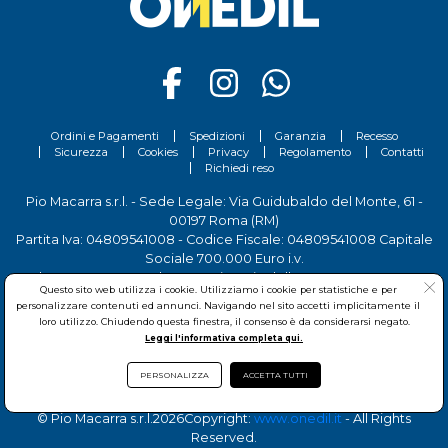
Scopri tutti i prodotti Caparol sul nostro sito.
Ordini e Pagamenti
Spedizioni
Garanzia
Recesso
Sicurezza
Cookies
Privacy
Regolamento
Contatti
Richiedi reso
Pio Macarra s.r.l. - Sede Legale: Via Guidubaldo del Monte, 61 -
00197 Roma (RM)
Partita Iva: 04809541008 - Codice Fiscale: 04809541008 Capitale
Sociale 700.000 Euro i.v.
Tel.
06 81156444
- Sede Operativa: Via delle Imprese, 7 - 00030
Questo sito web utilizza i cookie. Utilizziamo i cookie per statistiche e per
San Cesareo (RM)
personalizzare contenuti ed annunci. Navigando nel sito accetti implicitamente il
loro utilizzo. Chiudendo questa finestra, il consenso è da considerarsi negato.
Leggi l'informativa completa qui.
PERSONALIZZA
ACCETTA TUTTI
© Pio Macarra s.r.l.
2026Copyright:
www.onedil.it
- All Rights
Reserved.