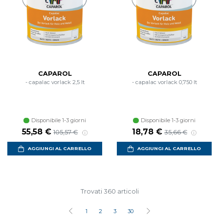
CAPAROL
CAPAROL
- capalac vorlack 2,5 lt
- capalac vorlack 0,750 lt
Disponibile 1-3 giorni
Disponibile 1-3 giorni
Prezzo scontato
Prezzo di listino
Prezzo scontato
Prezzo di listino
55,58 €
18,78 €
105,57 €
35,66 €
AGGIUNGI AL CARRELLO
AGGIUNGI AL CARRELLO
Trovati 360 articoli
1
2
3
30