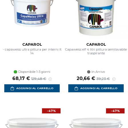
CAPAROL
CAPAROL
- capaweiss ultra pittura per interni lt
Capaweiss elf 4 litri pittura semilavabile
14
traspirante
Disponibile 1-3 giorni
In Arrivo
Prezzo scontato
Prezzo di listino
Prezzo scontato
Prezzo di listin
68,17 €
20,66 €
129,48 €
39,23 €
AGGIUNGI AL CARRELLO
AGGIUNGI AL CARRELLO
-47%
-47%