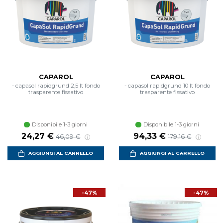
CAPAROL
CAPAROL
- capasol rapidgrund 2,5 lt fondo
- capasol rapidgrund 10 lt fondo
trasparente fissativo
trasparente fissativo
Disponibile 1-3 giorni
Disponibile 1-3 giorni
Prezzo scontato
Prezzo di listino
Prezzo scontato
Prezzo di listin
24,27 €
94,33 €
46,09 €
179,16 €
AGGIUNGI AL CARRELLO
AGGIUNGI AL CARRELLO
-47%
-47%