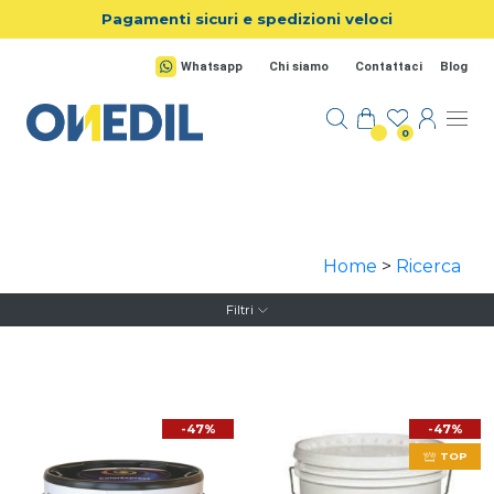
Salta al contenuto principale
Pagamenti sicuri e spedizioni veloci
Whatsapp
Chi siamo
Contattaci
Blog
0
Home
>
Ricerca
Filtri
-47%
-47%
TOP