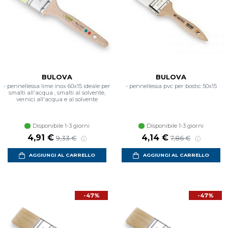
BULOVA
BULOVA
- pennellessa lime inox 60x15 ideale per
- pennellessa pvc per bostic 50x15
smalti all'acqua , smalti al solvente,
vernici all'acqua e al solvente
Disponibile 1-3 giorni
Disponibile 1-3 giorni
Prezzo scontato
Prezzo di listino
Prezzo scontato
Prezzo di listino
4,91 €
4,14 €
9,33 €
7,86 €
AGGIUNGI AL CARRELLO
AGGIUNGI AL CARRELLO
-47%
-47%