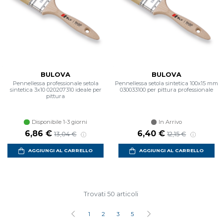
BULOVA
BULOVA
Pennellessa professionale setola
Pennellessa setola sintetica 100x15 mm
sintetica 3x10 020207310 ideale per
030033100 per pittura professionale
pittura
Disponibile 1-3 giorni
In Arrivo
Prezzo scontato
Prezzo di listino
Prezzo scontato
Prezzo di listin
6,86 €
6,40 €
13,04 €
12,15 €
AGGIUNGI AL CARRELLO
AGGIUNGI AL CARRELLO
Trovati 50 articoli
1
2
3
5