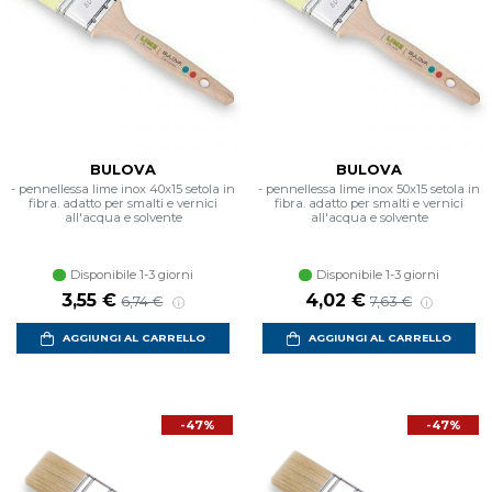
BULOVA
BULOVA
- pennellessa lime inox 40x15 setola in
- pennellessa lime inox 50x15 setola in
fibra. adatto per smalti e vernici
fibra. adatto per smalti e vernici
all'acqua e solvente
all'acqua e solvente
Disponibile 1-3 giorni
Disponibile 1-3 giorni
Prezzo scontato
Prezzo di listino
Prezzo scontato
Prezzo di listino
3,55 €
4,02 €
6,74 €
7,63 €
AGGIUNGI AL CARRELLO
AGGIUNGI AL CARRELLO
-47%
-47%