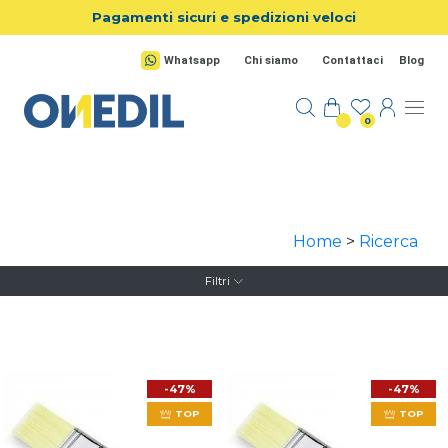
Salta al contenuto principale
Pagamenti sicuri e spedizioni veloci
Whatsapp
Chi siamo
Contattaci
Blog
0
Home
>
Ricerca
Filtri
-47%
-47%
TOP
TOP