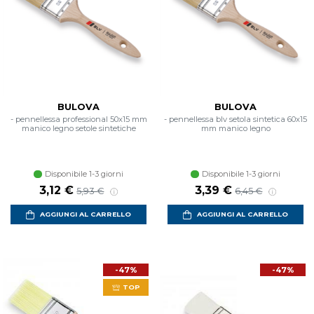
BULOVA
BULOVA
- pennellessa professional 50x15 mm
- pennellessa blv setola sintetica 60x15
manico legno setole sintetiche
mm manico legno
Disponibile 1-3 giorni
Disponibile 1-3 giorni
Prezzo scontato
Prezzo di listino
Prezzo scontato
Prezzo di listino
3,12 €
3,39 €
5,93 €
6,45 €
AGGIUNGI AL CARRELLO
AGGIUNGI AL CARRELLO
-47%
-47%
TOP