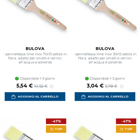
BULOVA
BULOVA
- pennellessa lime inox 70x15 setola in
- pennellessa lime inox 30x15 setola in
fibra. adatto per smalti e vernici
fibra. adatto per smalti e vernici
all'acqua e solvente
all'acqua e solvente
Disponibile 1-3 giorni
Disponibile 1-3 giorni
Prezzo scontato
Prezzo di listino
Prezzo scontato
Prezzo di listino
5,54 €
3,04 €
10,52 €
5,78 €
AGGIUNGI AL CARRELLO
AGGIUNGI AL CARRELLO
-47%
-47%
TOP
TOP