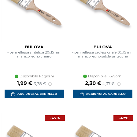
BULOVA
BULOVA
- pennellessa sintetica 20x15 mm
- pennellessa professionale 30x15 mm
manico legno chiaro
manico legno setole sintetiche
Disponibile 1-3 giorni
Disponibile 1-3 giorni
Prezzo scontato
Prezzo di listino
Prezzo scontato
Prezzo di listino
1,99 €
2,30 €
3,78 €
4,37 €
AGGIUNGI AL CARRELLO
AGGIUNGI AL CARRELLO
-47%
-47%