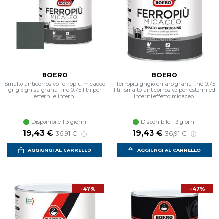
BOERO
BOERO
Smalto anticorrosivo ferropiu micaceo
- ferropiu grigio chiaro grana fine 0,75
grigio ghisa grana fine 0.75 litri per
litri smalto anticorrosivo per esterni ed
esterni e interni
interni effetto micaceo.
Disponibile 1-3 giorni
Disponibile 1-3 giorni
Prezzo scontato
Prezzo di listino
Prezzo scontato
Prezzo di listin
19,43 €
19,43 €
36,91 €
36,91 €
AGGIUNGI AL CARRELLO
AGGIUNGI AL CARRELLO
-47%
-47%