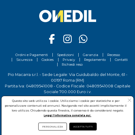
contatta i nostri esperti.
Ordini e Pagamenti
Spedizioni
Garanzia
Recesso
Sicurezza
Cookies
Privacy
Regolamento
Contatti
Richiedi reso
Pio Macarra s.r.l. - Sede Legale: Via Guidubaldo del Monte, 61 -
00197 Roma (RM)
Partita Iva: 04809541008 - Codice Fiscale: 04809541008 Capitale
Sociale 700.000 Euro i.v.
Tel.
06 81156444
- Sede Operativa: Via delle Imprese, 7 - 00030
Questo sito web utilizza i cookie. Utilizziamo i cookie per statistiche e per
San Cesareo (RM)
personalizzare contenuti ed annunci. Navigando nel sito accetti implicitamente il
loro utilizzo. Chiudendo questa finestra, il consenso è da considerarsi negato.
Leggi l'informativa completa qui.
PERSONALIZZA
ACCETTA TUTTI