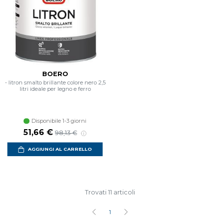
BOERO
- litron smalto brillante colore nero 2,5
litri ideale per legno e ferro
Disponibile 1-3 giorni
Prezzo scontato
Prezzo di listino
51,66 €
98,13 €
AGGIUNGI AL CARRELLO
Trovati 11 articoli
1