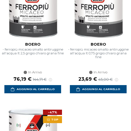
BOERO
BOERO
- ferropiù micaceo smalto antiruggine
- ferropiù micaceo smalto antiruggine
all'acqua lt 2,5 grigio chiaro grana fine
all'acqua lt 0,75 grigio chiaro grana
fine
In Arrivo
In Arrivo
Prezzo scontato
Prezzo di listino
Prezzo scontato
Prezzo di listino
76,19 €
23,69 €
144,71 €
45,00 €
AGGIUNGI AL CARRELLO
AGGIUNGI AL CARRELLO
-47%
TOP