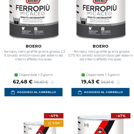
BOERO
BOERO
- ferropiu nero grafite grana grossa 2,5
- ferropiu nero grafite grana grossa
lt smalto anticorrosivo per esterni ed
0,75 litri smalto anticorrosivo per esterni
interni effetto micaceo.
ed interni effetto micaceo
Disponibile 1-3 giorni
Disponibile 1-3 giorni
Prezzo scontato
Prezzo di listino
Prezzo scontato
Prezzo di listin
62,48 €
19,43 €
118,67 €
36,91 €
AGGIUNGI AL CARRELLO
AGGIUNGI AL CARRELLO
-47%
-47%
TOP