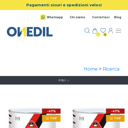
Salta al contenuto principale
Pagamenti sicuri e spedizioni veloci
Whatsapp
Chi siamo
Contattaci
Blog
0
Home
>
Ricerca
Filtri
-47%
-47%
TOP
TOP