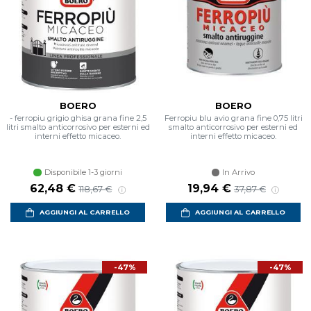
BOERO
BOERO
- ferropiu grigio ghisa grana fine 2,5
Ferropiu blu avio grana fine 0,75 litri
litri smalto anticorrosivo per esterni ed
smalto anticorrosivo per esterni ed
interni effetto micaceo.
interni effetto micaceo.
Disponibile 1-3 giorni
In Arrivo
Prezzo scontato
Prezzo di listino
Prezzo scontato
Prezzo di listino
62,48 €
19,94 €
118,67 €
37,87 €
AGGIUNGI AL CARRELLO
AGGIUNGI AL CARRELLO
-47%
-47%