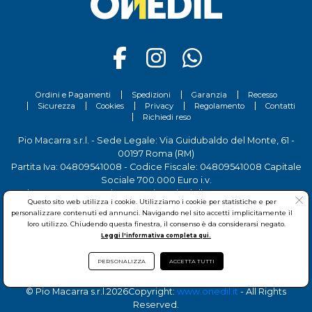
Ordini e Pagamenti
Spedizioni
Garanzia
Recesso
Sicurezza
Cookies
Privacy
Regolamento
Contatti
Richiedi reso
Pio Macarra s.r.l. - Sede Legale: Via Guidubaldo del Monte, 61 -
00197 Roma (RM)
Partita Iva: 04809541008 - Codice Fiscale: 04809541008 Capitale
Sociale 700.000 Euro i.v.
Tel.
06 81156444
- Sede Operativa: Via delle Imprese, 7 - 00030
Questo sito web utilizza i cookie. Utilizziamo i cookie per statistiche e per
San Cesareo (RM)
personalizzare contenuti ed annunci. Navigando nel sito accetti implicitamente il
loro utilizzo. Chiudendo questa finestra, il consenso è da considerarsi negato.
Leggi l'informativa completa qui.
PERSONALIZZA
ACCETTA TUTTI
© Pio Macarra s.r.l.
2026Copyright:
www.onedil.it
- All Rights
Reserved.