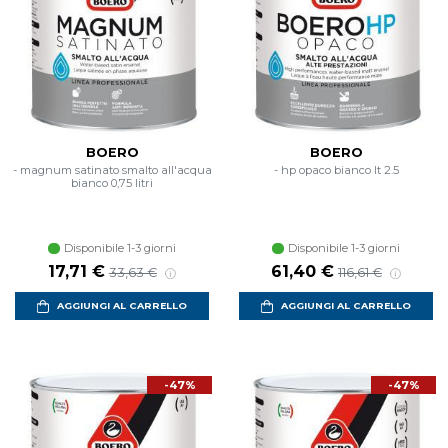
BOERO
BOERO
- magnum satinato smalto all'acqua
- hp opaco bianco lt 2.5
bianco 0,75 litri
Disponibile 1-3 giorni
Disponibile 1-3 giorni
Prezzo scontato
Prezzo di listino
Prezzo scontato
Prezzo di listin
17,71 €
61,40 €
33,63 €
116,61 €
AGGIUNGI AL CARRELLO
AGGIUNGI AL CARRELLO
-47%
-47%