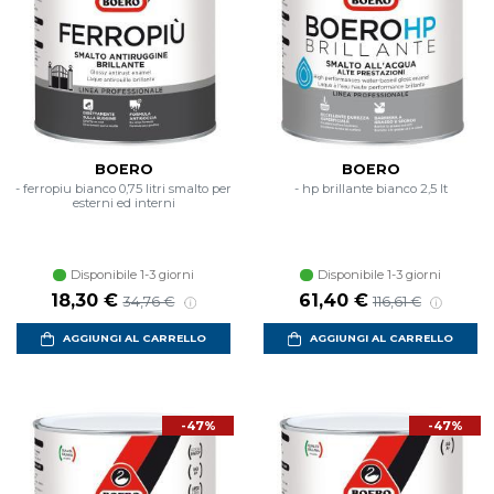
BOERO
BOERO
- ferropiu bianco 0,75 litri smalto per
- hp brillante bianco 2,5 lt
esterni ed interni
Disponibile 1-3 giorni
Disponibile 1-3 giorni
Prezzo scontato
Prezzo di listino
Prezzo scontato
Prezzo di listin
18,30 €
61,40 €
34,76 €
116,61 €
AGGIUNGI AL CARRELLO
AGGIUNGI AL CARRELLO
-47%
-47%