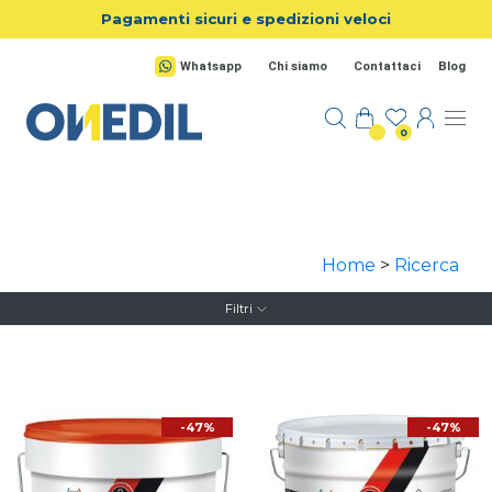
Salta al contenuto principale
Pagamenti sicuri e spedizioni veloci
Whatsapp
Chi siamo
Contattaci
Blog
0
Home
>
Ricerca
Filtri
-47%
-47%