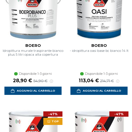
BOERO
BOERO
Idropittura murale traspirante bianco
- idropittura oasi base bc bianco 14 lt
plus 5 litri opaca alta copertura
Disponibile 1-3 giorni
Disponibile 1-3 giorni
Prezzo scontato
Prezzo di listino
Prezzo scontato
Prezzo di listin
28,90 €
113,04 €
54,90 €
214,71 €
AGGIUNGI AL CARRELLO
AGGIUNGI AL CARRELLO
-47%
-47%
TOP