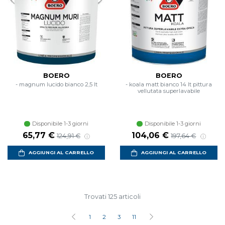
BOERO
BOERO
- magnum lucido bianco 2,5 lt
- koala matt bianco 14 lt pittura
vellutata superlavabile
Disponibile 1-3 giorni
Disponibile 1-3 giorni
Prezzo scontato
Prezzo di listino
Prezzo scontato
Prezzo di listin
65,77 €
104,06 €
124,91 €
197,64 €
AGGIUNGI AL CARRELLO
AGGIUNGI AL CARRELLO
Trovati 125 articoli
1
2
3
11