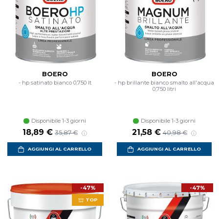
BOERO
BOERO
- hp satinato bianco 0,750 lt
- hp brillante bianco smalto all'acqua
0,750 litri
Disponibile 1-3 giorni
Disponibile 1-3 giorni
Prezzo scontato
Prezzo di listino
Prezzo scontato
Prezzo di listino
18,89 €
21,58 €
35,87 €
40,98 €
AGGIUNGI AL CARRELLO
AGGIUNGI AL CARRELLO
-47%
-47%
TOP