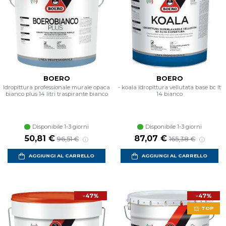
BOERO
BOERO
Idropittura professionale murale opaca
- koala idropittura vellutata base bc lt
bianco plus 14 litri traspirante bianco
14 bianco
Disponibile 1-3 giorni
Disponibile 1-3 giorni
Prezzo scontato
Prezzo di listino
Prezzo scontato
Prezzo di listino
50,81 €
87,07 €
96,51 €
165,38 €
AGGIUNGI AL CARRELLO
AGGIUNGI AL CARRELLO
-47%
-47%
TOP