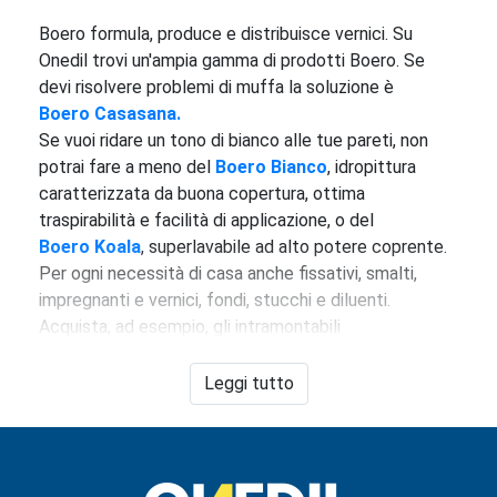
Boero formula, produce e distribuisce vernici. Su
Onedil trovi un'ampia gamma di prodotti Boero. Se
devi risolvere problemi di muffa la soluzione è
Boero Casasana.
Se vuoi ridare un tono di bianco alle tue pareti, non
potrai fare a meno del
Boero Bianco
, idropittura
caratterizzata da buona copertura, ottima
traspirabilità e facilità di applicazione, o del
Boero
Koala
, superlavabile ad alto potere coprente.
Per ogni necessità di casa anche fissativi, smalti,
impregnanti e vernici, fondi, stucchi e diluenti.
Acquista, ad esempio, gli intramontabili
Boero Ferropiù
,
smalto antiruggine brillante
applicabile direttamente sulla ruggine, oppure
Leggi tutto
Boero Litron
,
smalto sintetico, brillante per
manufatti in ferro e legno. E per qualsiasi dubbio,
contatta i nostri esperti.